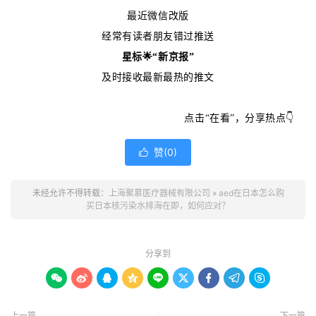
最近微信改版
经常有读者朋友错过推送
星标🌟“新京报”
及时接收最新最热的推文
点击“在看”，分享热点👇
赞(
0
)

未经允许不得转载：
上海聚慕医疗器械有限公司
»
aed在日本怎么购
买日本核污染水排海在即，如何应对？
分享到









上一篇
下一篇