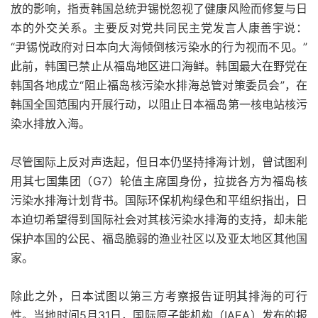
放的影响，指责韩国总统尹锡悦忽视了健康风险而修复与日
本的外交关系。主要反对党共同民主党发言人康善宇说：
“尹锡悦政府对日本向大海倾倒核污染水的行为视而不见。”
此前，韩国已禁止从福岛地区进口海鲜。韩国最大在野党在
韩国各地成立“阻止福岛核污染水排海总管对策委员会”，在
韩国全国范围内开展行动，以阻止日本福岛第一核电站核污
染水排放入海。
尽管国际上反对声迭起，但日本仍坚持排海计划，曾试图利
用其七国集团（G7）轮值主席国身份，拉拢各方为福岛核
污染水排海计划背书。国际环保机构绿色和平组织指出，日
本迫切希望得到国际社会对其核污染水排海的支持，却未能
保护本国的公民、福岛脆弱的渔业社区以及亚太地区其他国
家。
除此之外，日本试图以第三方考察报告证明其排海的可行
性。当地时间5月31日，国际原子能机构（IAEA）发布的报