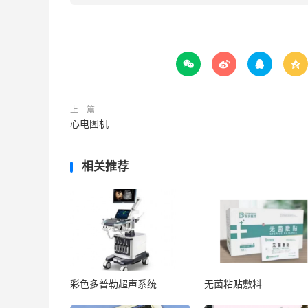




上一篇
心电图机
相关推荐
彩色多普勒超声系统
无菌粘贴敷料