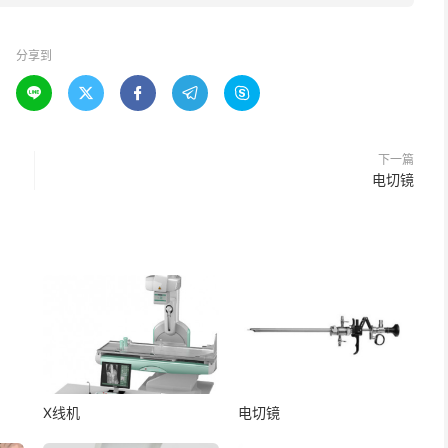
分享到





下一篇
电切镜
X线机
电切镜