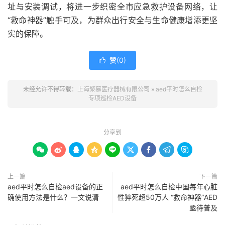
址与安装调试，将进一步织密全市应急救护设备网络，让
“救命神器”触手可及，为群众出行安全与生命健康增添更坚
实的保障。
赞(
0
)

未经允许不得转载：
上海聚慕医疗器械有限公司
»
aed平时怎么自检
专项巡检AED设备
分享到









上一篇
下一篇
aed平时怎么自检aed设备的正
aed平时怎么自检中国每年心脏
确使用方法是什么？一文说清
性猝死超50万人 “救命神器”AED
亟待普及