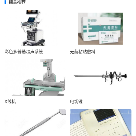
相关推荐
彩色多普勒超声系统
无菌粘贴敷料
X线机
电切镜