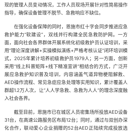
现的管理人员变动情况，工作人员现场开展针对性简易操作
指导，确保设备管理不脱节、急救响应不缺位。
在强化设备保障的同时，恩施市红十字会同步推进应急
救护能力“软建设”，双线并行构建全民急救防护网。一方
面，面向社会各界群体开展系统化初级救护员认证培训，采
用“理论深度讲解+实操模拟演练+严格考核认证”闭环培训模
式，2025年累计培养初级救护员1979人；另一方面，创新
采用“线上科普矩阵+线下精准宣讲”相结合的方式，广泛开
展应急救护知识普及培训，内容涵盖气道异物梗阻解救、
AED操作流程、常见急症应急处理等实用知识，累计覆盖人
群超1.2万人次，让“人人学急救、急救为人人”的理念深度融
入社会各界。
截至目前，恩施市已在城区人员密集场所投放AED设备
31台，在高速公路服务区布局12台；同时，通过与双创办深
化合作，联动爱心企业捐赠的52台AED正陆续完成投放选