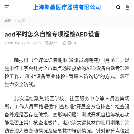
上海聚慕医疗器械有限公司



新闻
正文

aed平时怎么自检专项巡检AED设备
2026-04-27 17:37:15
阅读(
23
)
赞(
0
)

晚报讯（全媒体记者谢顺 通讯员刘晓芬）1月16日，恩
施市红十字会针对全市重点场所投放的AED设备启动专项巡
检工作，通过“设备专业体检+管理人员询访”的方式，筑牢
生命安全防线。
此次巡检聚焦城区学校、社区服务中心等人员密集场
所，工作人员严格遵循“四查标准”开展全方位排查：检查设
备外观是否存在破损、变形等问题；测试开机自检等核心功
能是否正常；核查电极片、电池等关键耗材的使用期限；询
访管理人员变动情况及应急救护培训情况。针对部分点位出