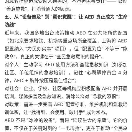
的急救措施造成受助人损害的，不承担民事责任”—— 鼓励
“善意施救”，打消普通人的顾虑。
五、从 “设备普及” 到 “意识觉醒”：让 AED 真正成为 “生命
防线”
近年来，我国多地出台政策推动 AED 在公共场所的配置
（如北京要求地铁、机场等重点场所全覆盖，上海将 AED
配置纳入 “为民办实事” 项目），但 “配置到位” 不等于 “能
救命”，真正的关键在于 “全民急救意识的提升”。
对个人：主动学习 AED 使用方法和基础急救知识（如参加
社区、单位组织的急救培训），记住 “心跳骤停黄金 4 分
钟，AED + 胸外按压是最佳组合”；
对社会：企业、学校、社区等机构应积极配备 AED 并开展
培训，媒体多普及急救知识，消除公众对 “急救的恐惧”；
对政策：需进一步完善 AED 配置标准、维护机制和急救培
训体系，让 “找得到、会使用、敢出手” 成为常态。
AED 不是 “冰冷的设备”，而是 “延续生命的希望”。它的价
值，不仅在于关键时刻的 “一电击救”，更在于推动 “全民急