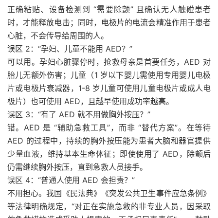
正确粘贴、设备检测到 “需要除颤” 且确认无人触碰患者
时，才能释放电击；同时，电极片的电流会精准作用于患者
心脏，不会传导给周围的人。
误区 2：“孕妇、儿童不能用 AED？”
可以用。孕妇心脏骤停时，抢救母亲是首要任务，AED 对
胎儿无额外伤害；儿童（1 岁以下婴儿需使用专用婴儿电极
片或电极片衰减器，1-8 岁儿童可使用儿童电极片或成人电
极片）也可使用 AED，且越早使用成功率越高。
误区 3：“有了 AED 就不用做胸外按压？”
错。AED 是 “辅助急救工具”，而非 “替代方案”。在等待
AED 的过程中，持续的胸外按压能为患者大脑和器官提供
少量血液，维持基本生命体征；即使使用了 AED，除颤后
仍需继续胸外按压，直到急救人员接手。
误区 4：“普通人使用 AED 会担责？”
不用担心。我国《民法典》《突发公共卫生事件应急条例》
等法律明确规定，“对正在实施急救的非专业人员，因采取