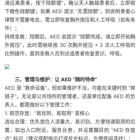
请远离患者，按下除颤键”，确认无人触碰患者后，立即按
下橙色除颤键；如果 AED 提示 “无需除颤”，则说明患者心
律暂不需要电击，需立即恢复胸外按压和人工呼吸（如有条
件）；
持续急救：除颤后，AED 会提示 “除颤完成，请立即开始胸
外按压”，此时需继续按 30 次胸外按压 + 2 次人工呼吸的
比例操作，直到急救人员到达或患者恢复意识、呼吸。
三、管理与维护：让 AED “随时待命”
AED 是 “救命设备”，但如果维护不当，可能在关键时刻 “掉
链子”。无论是公共场所的管理者，还是单位配备 AED 的负
责人，都需做好以下管理工作：
1. 规范存放：“易找到、易取用” 是核心
选址合理：优先放在人流量大、易识别、方便快速取用的位
置，如出入口附近、服务台旁，并设置醒目的 “AED 存放
点” 标识（建议搭配指示灯或反光标识，方便夜间寻找）；