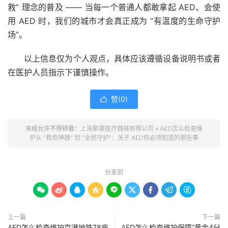
救” 理念的普及 —— 当每一个普通人都敢拿起 AED、会使
用 AED 时，我们的城市才会真正成为 “有温度的生命守护
场”。
以上信息仅为个人观点，具体应该遵循设备说明书或者
在医护人员指示下谨慎操作。
赞(
0
)

未经允许不得转载：
上海聚慕医疗器械有限公司
»
AED怎么检查维
护从 “救命神器” 到 “全民守护”：关于 AED你必须知道的那些事
分享到









上一篇
下一篇
AED怎么检查维护京港地铁78座
AED怎么检查维护保障“黄金4分