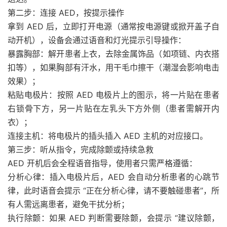
第二步：连接 AED，按提示操作
拿到 AED 后，立即打开电源（通常按电源键或掀开盖子自
动开机），设备会通过语音和灯光提示引导操作：
暴露胸部：解开患者上衣，去除金属饰品（如项链、内衣搭
扣等），如果胸部有汗水，用干毛巾擦干（潮湿会影响电击
效果）；
粘贴电极片：按照 AED 电极片上的图示，将一片贴在患者
右锁骨下方，另一片贴在左乳头下方外侧（患者需解开内
衣）；
连接主机：将电极片的插头插入 AED 主机的对应接口。
第三步：听从指令，完成除颤或持续急救
AED 开机后会全程语音指导，使用者只需严格遵循：
分析心律：插入电极片后，AED 会自动分析患者的心跳节
律，此时语音会提示 “正在分析心律，请不要触碰患者”，所
有人需远离患者，避免干扰分析；
执行除颤：如果 AED 判断需要除颤，会提示 “建议除颤，