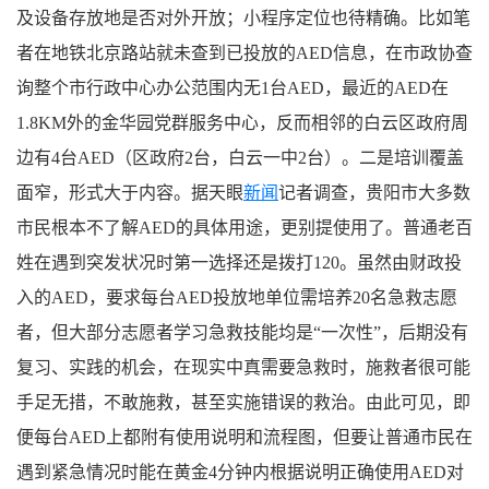
及设备存放地是否对外开放；小程序定位也待精确。比如笔
者在地铁北京路站就未查到已投放的AED信息，在市政协查
询整个市行政中心办公范围内无1台AED，最近的AED在
1.8KM外的金华园党群服务中心，反而相邻的白云区政府周
边有4台AED（区政府2台，白云一中2台）。二是培训覆盖
面窄，形式大于内容。据天眼
新闻
记者调查，贵阳市大多数
市民根本不了解AED的具体用途，更别提使用了。普通老百
姓在遇到突发状况时第一选择还是拨打120。虽然由财政投
入的AED，要求每台AED投放地单位需培养20名急救志愿
者，但大部分志愿者学习急救技能均是“一次性”，后期没有
复习、实践的机会，在现实中真需要急救时，施救者很可能
手足无措，不敢施救，甚至实施错误的救治。由此可见，即
便每台AED上都附有使用说明和流程图，但要让普通市民在
遇到紧急情况时能在黄金4分钟内根据说明正确使用AED对