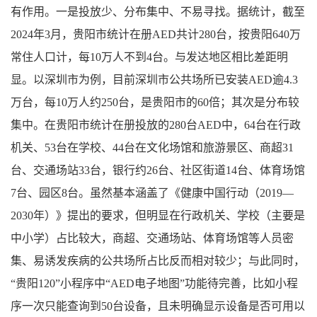
有作用。一是投放少、分布集中、不易寻找。据统计，截至
2024年3月，贵阳市统计在册AED共计280台，按贵阳640万
常住人口计，每10万人不到4台。与发达地区相比差距明
显。以深圳市为例，目前深圳市公共场所已安装AED逾4.3
万台，每10万人约250台，是贵阳市的60倍；其次是分布较
集中。在贵阳市统计在册投放的280台AED中，64台在行政
机关、53台在学校、44台在文化场馆和旅游景区、商超31
台、交通场站33台，银行约26台、社区街道14台、体育场馆
7台、园区8台。虽然基本涵盖了《健康中国行动（2019—
2030年）》提出的要求，但明显在行政机关、学校（主要是
中小学）占比较大，商超、交通场站、体育场馆等人员密
集、易诱发疾病的公共场所占比反而相对较少；与此同时，
“贵阳120”小程序中“AED电子地图”功能待完善，比如小程
序一次只能查询到50台设备，且未明确显示设备是否可用以