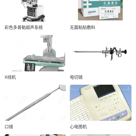
彩色多普勒超声系统
无菌粘贴敷料
X线机
电切镜
口镜
心电图机