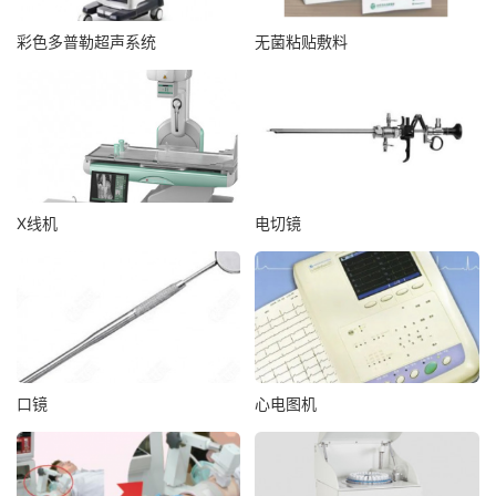
彩色多普勒超声系统
无菌粘贴敷料
X线机
电切镜
口镜
心电图机