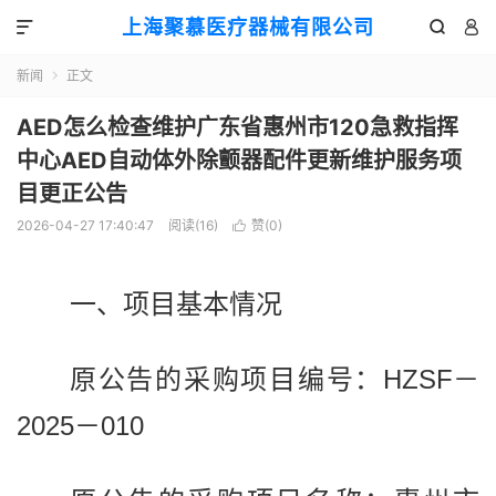
上海聚慕医疗器械有限公司



新闻
正文

AED怎么检查维护广东省惠州市120急救指挥
中心AED自动体外除颤器配件更新维护服务项
目更正公告
2026-04-27 17:40:47
阅读(
16
)
赞(
0
)

一、项目基本情况
原公告的采购项目编号：HZSF－
2025－010