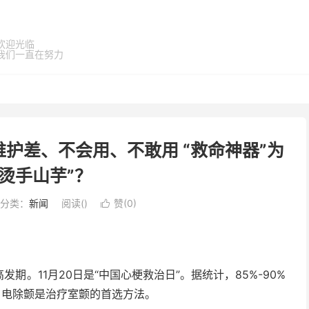
欢迎光临
我们一直在努力
护差、不会用、不敢用 “救命神器”为
“烫手山芋”？
分类：
新闻
阅读(
)
赞(
0
)

1月20日是“中国心梗救治日”。据统计，85%-90%
，电除颤是治疗室颤的首选方法。