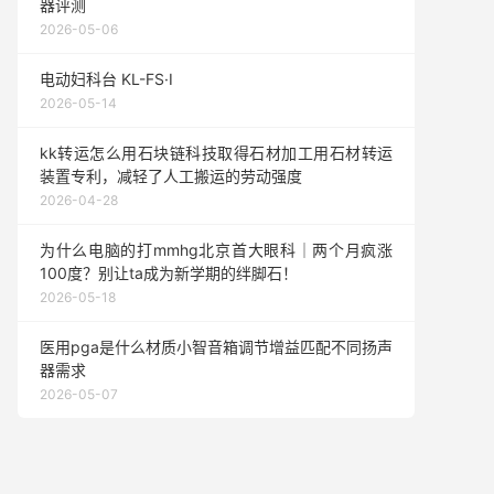
器评测
2026-05-06
电动妇科台 KL-FS·I
2026-05-14
kk转运怎么用石块链科技取得石材加工用石材转运
装置专利，减轻了人工搬运的劳动强度
2026-04-28
为什么电脑的打mmhg北京首大眼科｜两个月疯涨
100度？别让ta成为新学期的绊脚石！
2026-05-18
医用pga是什么材质小智音箱调节增益匹配不同扬声
器需求
2026-05-07