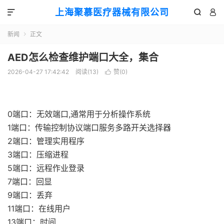
上海聚慕医疗器械有限公司



新闻
正文

AED怎么检查维护端口大全，集合
2026-04-27 17:42:42
阅读(
13
)
赞(
0
)

0端口：无效端口,通常用于分析操作系统
1端口：传输控制协议端口服务多路开关选择器
2端口：管理实用程序
3端口：压缩进程
5端口：远程作业登录
7端口：回显
9端口：丢弃
11端口：在线用户
13端口：时间