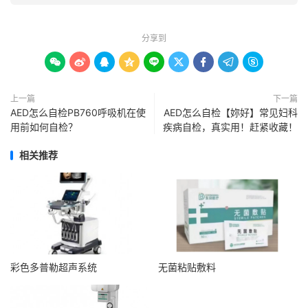
分享到









上一篇
下一篇
AED怎么自检PB760呼吸机在使
AED怎么自检【妳好】常见妇科
用前如何自检？
疾病自检，真实用！赶紧收藏！
相关推荐
彩色多普勒超声系统
无菌粘贴敷料