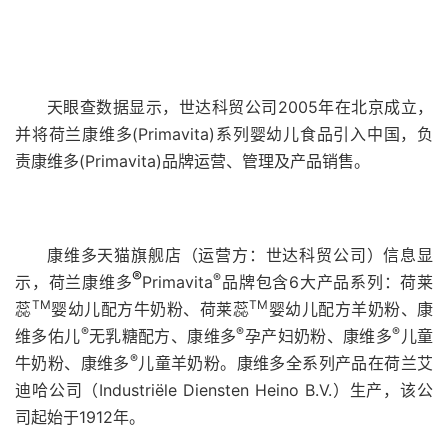
天眼查数据显示，世达科贸公司2005年在北京成立，
并将荷兰康维多(Primavita)系列婴幼儿食品引入中国，负
责康维多(Primavita)品牌运营、管理及产品销售。
康维多天猫旗舰店（运营方：世达科贸公司）信息显
®
®
示，荷兰康维多
Primavita
品牌包含6大产品系列：荷莱
TM
TM
蕊
婴幼儿配方牛奶粉、荷莱蕊
婴幼儿配方羊奶粉、康
®
®
®
维多佑儿
无乳糖配方、康维多
孕产妇奶粉、康维多
儿童
®
牛奶粉、康维多
儿童羊奶粉。康维多全系列产品在荷兰艾
迪哈公司（Industriële Diensten Heino B.V.）生产，该公
司起始于1912年。