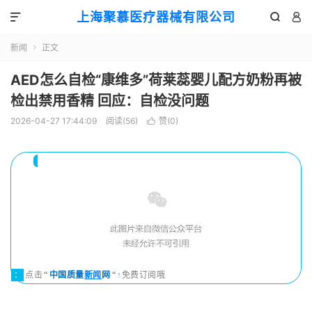
上海聚慕医疗器械有限公司



新闻
正文

AED怎么自检“康维多”荷莱蕊婴儿配方奶粉再被
检出禁用香精 回应：自检没问题
2026-04-27 17:44:09
阅读(
56
)
赞(
0
)

：
点击
“
中国质量
新闻
网
“
↑
免费订阅哦