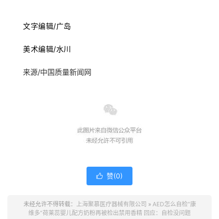
文字编辑/广岛
美术编辑/水川
来源/中国质量新闻网
赞(
0
)

未经允许不得转载：
上海聚慕医疗器械有限公司
»
AED怎么自检“康
维多”荷莱蕊婴儿配方奶粉再被检出禁用香精 回应：自检没问题