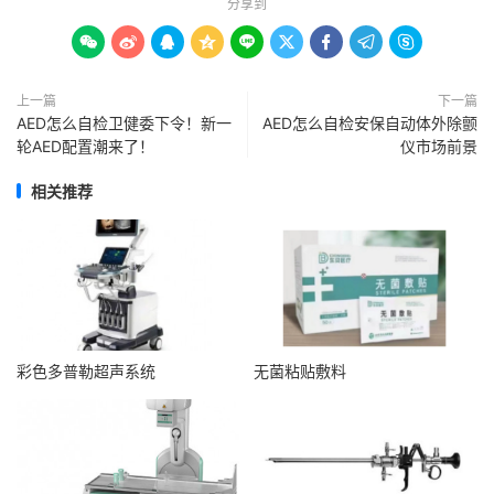
分享到









上一篇
下一篇
AED怎么自检卫健委下令！新一
AED怎么自检安保自动体外除颤
轮AED配置潮来了！
仪市场前景
相关推荐
彩色多普勒超声系统
无菌粘贴敷料