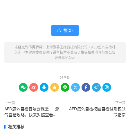
赞(
0
)

未经允许不得转载：
上海聚慕医疗器械有限公司
»
AED怎么自检林
芝市卫生健康委员会医疗设备技术参数及价格等相关内容征集公告
评选意见公示
分享到









上一篇
下一篇
AED怎么自检普法云课堂 ｜ 燃
AED怎么自检校园自检试剂包领
气自检攻略，快来对照查看~
取指南
相关推荐