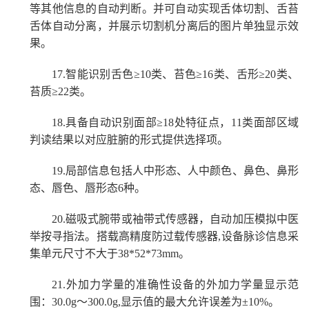
等其他信息的自动判断。并可自动实现舌体切割、舌苔
舌体自动分离，并展示切割机分离后的图片单独显示效
果。
17.
智能识别舌色
≥
10
类、苔色
≥
16
类、舌形
≥
20
类、
苔质
≥
22
类
。
18.
具备
自动识别面部
≥18处特征点，11类面部区域
判读结果以对应脏腑的形式提供选择项
。
19.
局部信息包括人中形态、人中颜色、鼻色、鼻形
态、唇色、唇形态
6种。
20.
磁吸式腕带或袖带式传感器，
自动
加压模拟中医
举按寻指法。搭载高精度防过载传感器
,
设备脉诊信息采
集单元尺寸不大于
38*52*73mm。
21.
外加力学量的准确性设备的外加力学量
显示范
围：
30.0g～300.0g,显示值的最大允许误差为±10%。