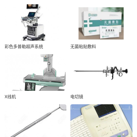
彩色多普勒超声系统
无菌粘贴敷料
X线机
电切镜