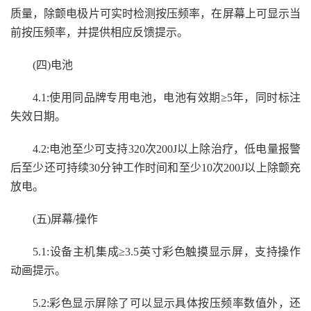
质量，除颤电极片可实时检测按压频率，在屏幕上
可
显示当
前按压频率
，
并提供相应反馈提示。
(四)电池
4.1:使用同品牌专用电池，电池有效期≥
5
年，同时标注
失效日期。
4.2:电池至少可支持320次200J以上除治疗
，
低电量报警
后至少还可持续
30分钟工作时间和至少10次200J以上除颤充
放电。
(五)屏幕/操作
5.1:设备主机
集成
≥3.5
英寸彩色
触摸
显示屏
，
支持操作
动画提示。
5.2:
彩色
显示屏
除了可以显示具体按压频率数值外，还