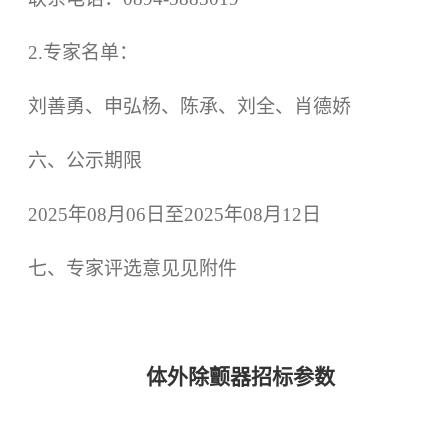
2.专家名单：
刘善勇、
申弘杨、陈承、刘全、肖德娇
六、公示期限
202
5
年
08
月
0
6
日至
202
5
年
0
8
月
1
2
日
七、专家
评选
意见见附件
体外除颤器招标参数