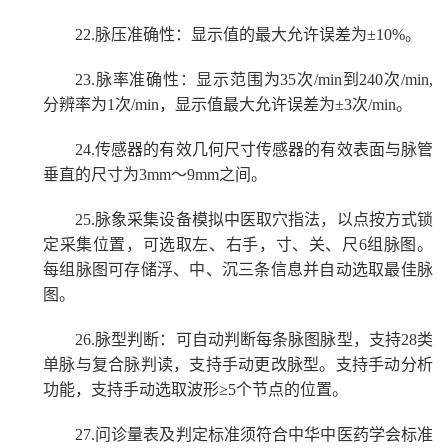
22.
脉压准确性：显示值的最大允许误差为
±10%。
23.
脉率准确性：显示范围为
35次/min到240次/min,
分辨率为1次/min，显示值最大允许误差为±3次/min。
24.
传感器的有效几何尺寸传感器的有效表面与脉管
垂直的尺寸为
3
mm～9mm
之间。
25.
脉象采集设备模拟中医取穴指法，以点按方式锁
定采集位置，可选取左、右手，寸、关、尺
6组脉图。
每组脉图可存储浮、中、沉三条信息并自动选取最佳脉
图。
26.
脉型判断：可自动判断每条脉图脉型，支持
28类
单脉与复合脉判读，支持手动更改脉型。支持手动分析
功能，支持手动选取波形
≥
5个节点的位置。
27.
问诊量表及判定标准须符合中华中医药学会标准