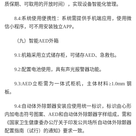
质保期、可取用的开放时间），实现设备智能化管理。
8.
4
:
系统使用便携性：系统需提供手机端应用，使用微
信小程序，可不用安装独立
APP。
（
九
）智能
AED外箱
9
.1
:
机箱采用立式储存柜，可储存
AED、急救包。
9
.2
:
配置
电池使用，具有
声光报警器
功能
。
9
.
3
:
AED立柜需为一体式柜机，主体材料≥1.
0
mm 钢
板。
9
.
4
:
自动体外除颤器安装应使用统一标识，标识由心形
内加电击符号图案、
AED和自动体外除颤器字样组成，需和
《国家卫生健康委办公厅关于印发公共场所自动体外除颤器
配置指南（试行）的通知》要求一致。