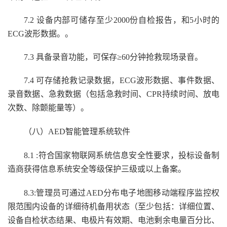
7.2 设备内部可储存至少
2
000份自检报告
，
和
5小时的
ECG波形数据
。
。
7.3 具备录音功能，可保存≥60分钟抢救现场录音。
7.
4
可存储抢救记录数据，
ECG波形数据、事件数据、
录音数据、急救数据（包括急救时间、CPR持续时间、放电
次数、除颤能量等）。
（八）
AED智能管理系统软件
8.1
:
符合国家物联网系统信息安全性要求
，
投标设备制
造商获得信息系统安全等级保护三级或以上备案。
8.
3
:
管理员可通过
AED
分布电子地图移动端程序监控权
限范围内设备的详细待机备用状态（至少包括：详细位置、
设备自检状态结果、电极片有效期、电池剩余电量百分比、