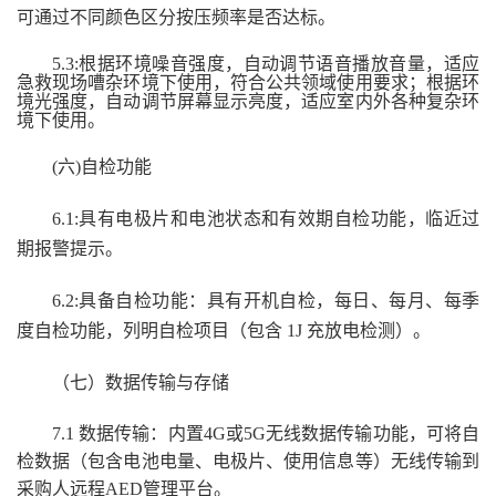
可通过不同颜色区分按压频率是否达标。
5.3
:
根据环境噪音强度，自动调节语音播放音量，适应
急救现场嘈杂环境下使用，符合公共领域使用要求；
根据环
境光强度，自动调节屏幕显示亮度，适应室内外各种复杂环
境下使用。
(六)自检功能
6.1:
具有电极片
和电池
状态和有效期自检功能，临近过
期报警提示
。
6.
2
:
具备自检功能：具有开机自检，每日、每月、每季
度自检功能
，
列明自检项目（包含
1J 充放电检测）。
（七）数据传输与存储
7.1 数据传输：内置4G或5G无线数据传输功能，可将自
检数据（包含电池电量、电极片、使用信息等）无线传输到
采购人远程AED管理平台。