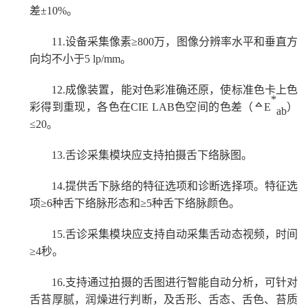
差±10%。
11.
设备采集像素
≥800万，图像分辨率水平和垂直方
向均不小于5 lp/mm。
12.
成像装置，能对色彩准确还原，使标准色卡上色
*
彩得到重现，各色在
CIE LAB色空间的色差（ᅀE
）
ab
≤20。
13.
舌诊采集模块应支持拍摄舌下络脉图。
14.
提供舌下脉络的特征选项和诊断选择项。特征选
项
≥
6种舌下络脉形态和
≥
5种舌下
络脉颜色。
15.
舌诊采集模块应支持自动采集舌动态视频，时间
≥4秒。
16.
支持通过拍摄的舌图进行智能自动分析，可针对
舌苔厚腻，润燥进行判断，及舌形、舌态、舌色、苔质