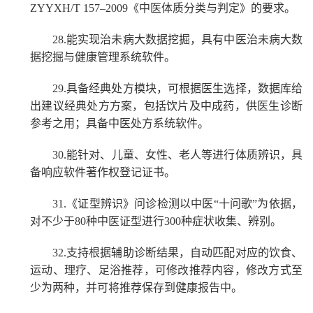
ZYYXH/T 157–2009《中医体质分类与判定》的要求。
28.
能
实现治未病大数据挖掘，具有中医治未病大数
据挖掘与健康管理系统软件
。
29.
具备经典处方模块，可根据医生选择，数据库给
出建议经典处方方案，包括饮片及中成药，供医生诊断
参考之用；具备中医处方系统软件
。
30.
能针对
、
儿童
、
女性、老人等
进行体质辨识，具
备
响应
软件著作权登记证书
。
31.
《证型辨识》问诊检测以中医
“十问歌”为依据，
对不少于80种中医证型进行
300种
症状收集、辨别。
32.
支持根据辅助诊断结果，自动匹配对应的饮食、
运动、理疗、足浴推荐，可修改推荐内容，修改方式至
少为两种，并可将推荐保存到健康报告中。