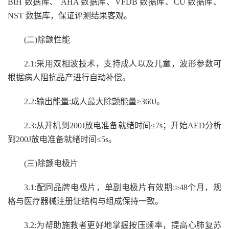
BIH 数据库、 AHA 数据库、VFDB 数据库、CU 数据库、
NST 数据库，保证评测结果客观。
(二)除颤性能
2.1:采用双相波技术，支持成人以及儿童，波形参数可
根据病人阻抗品产进行自动补偿。
2.2:输出能量:成人最大除颤能量≥
360
J。
2.3:从开机到200J放电准备就绪时间≤7s；开始AED分析
到200J放电准备就绪时间≤5s。
(三)除颤电极片
3.1:配同品牌电极片，单副电极片有效期:≥
48
个月
，
规
格与医疗器械注册证结构与组成保持一致
。
3.
2
:
为帮助施救者更好地掌握按压频率，提高心肺复苏