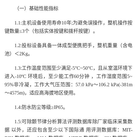
（一）
基础性能指标
1.1:主机设备使用寿命
10
年
;为避免误操作，
整机操作
按
键数量
≤3个（
包括实体按键和拨杆按键）。
1.2:
投标
设备具备一体成型便携把手，
整机重量（含电
池
）
＜
2
Kg
。
1.3
:工作温度范围至少满足-5°C~50°C，且从室温环境下
进入-10ºC 环境后，至少能工作60分钟 ，工作湿度范围5~
95%非冷凝
，
工作大气压范围：
57.0 kPa～106.2 kPa(-381m
～4575m)
，
适应高海拔地区使用
。
1.
4
:防水防尘等级≥IP65
。
1.5
:
可除颤节律分析算法评测数据库除厂家临床采集数
据
以外，还应包含至少以下国际通
用评测数据库：
MIT-