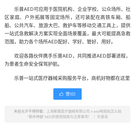
乐普AED可应用于医院机构、企业学校、公众场所、社
区家庭、户外拓展等固定场所，还可装配在高铁车厢、船
舶、公共汽车、旅游大巴、救护车等移动交通工具上，提供
一站式急救解决方案实现全面场景覆盖，最大可能提高急救
范围，助力各个场所AED配好、学好、管好、用好。
欢迎各路伙伴携手乐普AED，共同推进AED部署进程，
为患者生命安全保驾护航。
乐普一站式医疗器械采购服务平台，商机好物都在这里
赞(
0
)

未经允许不得转载：
上海聚慕医疗器械有限公司
»
aed电极贴怎么贴
“救命神器”AED的使用指南与注意事项！ ｜ 乐普说