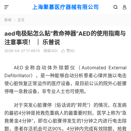
上海聚慕医疗器械有限公司



新闻
正文

aed电极贴怎么贴“救命神器”AED的使用指南与
注意事项！ ｜ 乐普说
2026-04-27 17:49:15
阅读(
40
)
赞(
0
)

AED全称自动体外除颤仪（Automated External
Defibrillator），是一种能够自动分析患者心律并施以电击
使心脏恢复正常运作的医疗设备，是目前公认的院外心脏骤
停唯一急救设备，非专业人士也可使用。
对于突发心脏骤停（俗话说的“猝死”）的情况，在发病
的最初4分钟是抢救危重病人的最重要时刻，医学上称为“急
救黄金4分钟”，即在心脏骤停发生的1分钟之内进行电击除
颤，患者存活机会可达90%，4分钟内完成有效除颤，抢救