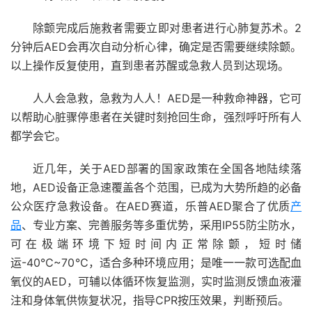
除颤完成后施救者需要立即对患者进行心肺复苏术。2
分钟后AED会再次自动分析心律，确定是否需要继续除颤。
以上操作反复使用，直到患者苏醒或急救人员到达现场。
人人会急救，急救为人人！AED是一种救命神器，它可
以帮助心脏骤停患者在关键时刻抢回生命，强烈呼吁所有人
都学会它。
近几年，关于AED部署的国家政策在全国各地陆续落
地，AED设备正急速覆盖各个范围，已成为大势所趋的必备
公众医疗急救设备。在AED赛道，乐普AED聚合了优质
产
品
、专业方案、完善服务等多重优势，采用IP55防尘防水，
可在极端环境下短时间内正常除颤，短时储
运-40℃~70℃，适合多种环境应用；是唯一一款可选配血
氧仪的AED，可辅以体循环恢复监测，实时监测反馈血液灌
注和身体氧供恢复状况，指导CPR按压效果，判断预后。