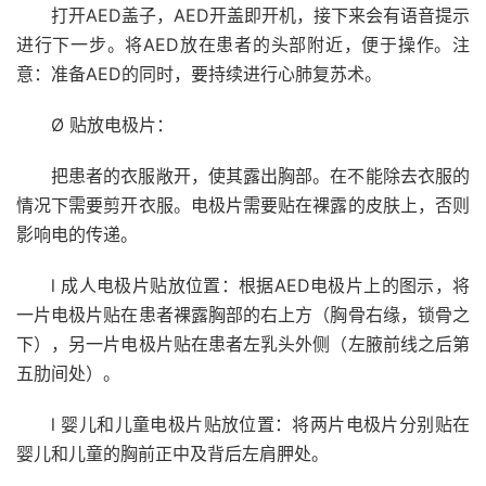
打开AED盖子，AED开盖即开机，接下来会有语音提示
进行下一步。将AED放在患者的头部附近，便于操作。注
意：准备AED的同时，要持续进行心肺复苏术。
Ø 贴放电极片：
把患者的衣服敞开，使其露出胸部。在不能除去衣服的
情况下需要剪开衣服。电极片需要贴在裸露的皮肤上，否则
影响电的传递。
l 成人电极片贴放位置：根据AED电极片上的图示，将
一片电极片贴在患者裸露胸部的右上方（胸骨右缘，锁骨之
下），另一片电极片贴在患者左乳头外侧（左腋前线之后第
五肋间处）。
l 婴儿和儿童电极片贴放位置：将两片电极片分别贴在
婴儿和儿童的胸前正中及背后左肩胛处。