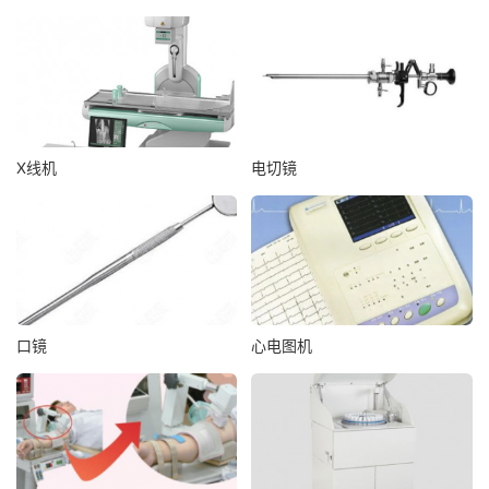
X线机
电切镜
口镜
心电图机