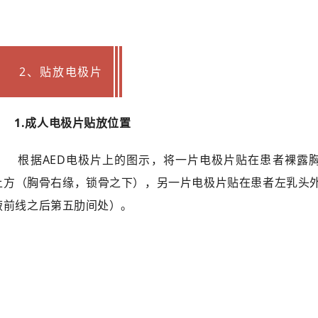
2、贴放电极片
1.成人电极片贴放位置
根据AED电极片上的图示，将一片电极片贴在患者裸露
上方（胸骨右缘，锁骨之下），另一片电极片贴在患者左乳头
腋前线之后第五肋间处）。