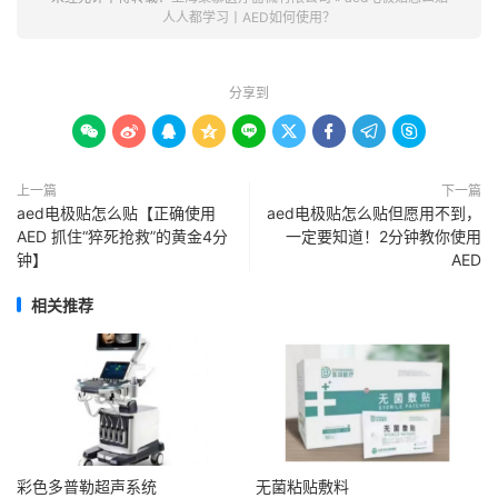
人人都学习丨AED如何使用？
分享到









上一篇
下一篇
aed电极贴怎么贴【正确使用
aed电极贴怎么贴但愿用不到，
AED 抓住“猝死抢救”的黄金4分
一定要知道！2分钟教你使用
钟】
AED
相关推荐
彩色多普勒超声系统
无菌粘贴敷料