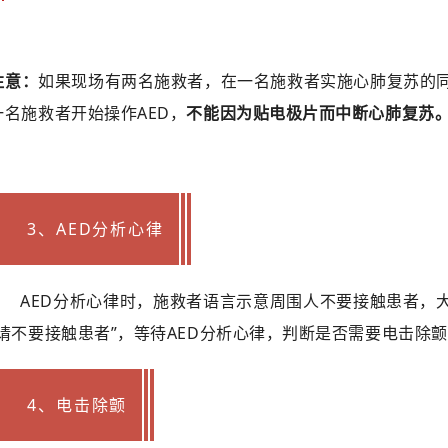
注意：
如果现场有两名施救者，在一名施救者实施心肺复苏的
一名施救者开始操作AED，
不能因为贴电极片而中断心肺复苏
3、AED分析心律
AED分析心律时，施救者语言示意周围人不要接触患者，
“请不要接触患者”，等待AED分析心律，判断是否需要电击除
4、电击除颤