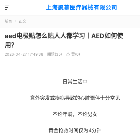
上海聚慕医疗器械有限公司

新闻
正文

aed电极贴怎么贴人人都学习丨AED如何使
用？
2026-04-27 17:49:38
阅读(
35
)
赞(
0
)

日常生活中
意外突发或疾病导致的心脏骤停十分常见
不论年龄，不论男女
黄金抢救时间仅为4分钟