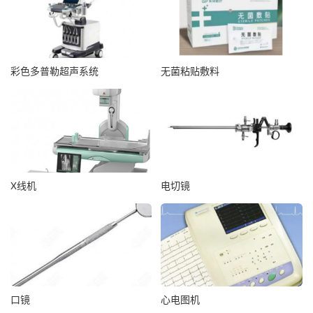
彩色多普勒超声系统
无菌粘贴敷料
X线机
电切镜
口镜
心电图机