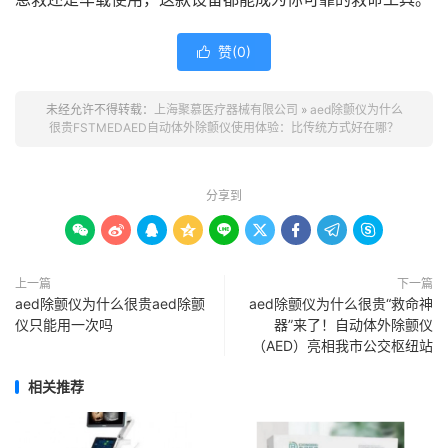
赞(
0
)

未经允许不得转载：
上海聚慕医疗器械有限公司
»
aed除颤仪为什么
很贵FSTMEDAED自动体外除颤仪使用体验：比传统方式好在哪？
分享到









上一篇
下一篇
aed除颤仪为什么很贵aed除颤
aed除颤仪为什么很贵​“救命神
仪只能用一次吗
器”来了！自动体外除颤仪
（AED）亮相我市公交枢纽站
相关推荐