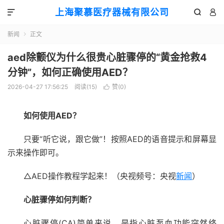
上海聚慕医疗器械有限公司



新闻
正文

aed除颤仪为什么很贵心脏骤停的“黄金抢救4
分钟”，如何正确使用AED？
2026-04-27 17:56:25
阅读(
15
)
赞(
0
)

如何使用AED？
只要“听它说，跟它做”！按照AED的语音提示和屏幕显
示来操作即可。
△AED操作教程学起来！（央视频号：央视
新闻
）
心脏骤停如何判断？
心脏骤停(CA)简单来说，是指心脏泵血功能突然终