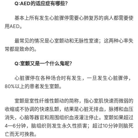
Q:AED的适应症有哪些？
基本上所有发生心脏骤停需要心肺复苏的病人都需要使
用AED。
最常见的情况是心室颤动和无脉性室速；这两种心率失
常都是致命的。
Q:室颤又是一个什么鬼呢？
心脏骤停在各种场合时有发生，一旦发生心脏骤停，
80%以上的患者发生室颤。
室颤是室性纤维性颤动的简称，指心室肌快速而微弱的
收缩或不协调的快速乱颤，结果是心脏无排血，脉搏和血压
消失，心脑等器官和周围组织血液灌注停止。室颤如果超过
4—6分钟，脑组织则发生永久性损害；超过10分钟则脑死
亡而无可挽救。