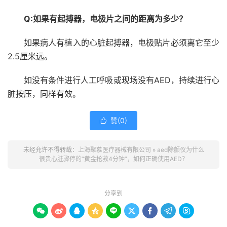
Q:如果有起搏器，电极片之间的距离为多少？
如果病人有植入的心脏起搏器，电极贴片必须离它至少
2.5厘米远。
如没有条件进行人工呼吸或现场没有AED，持续进行心
脏按压，同样有效。
赞(
0
)

未经允许不得转载：
上海聚慕医疗器械有限公司
»
aed除颤仪为什么
很贵心脏骤停的“黄金抢救4分钟”，如何正确使用AED？
分享到








