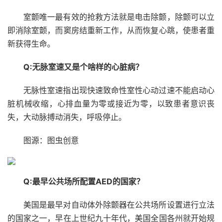
室颤唯一最有效的抢救方法就是电击除颤，除颤可以立
即消除室颤，而窦房结重新工作，从而恢复心跳，使患者重
新获得生命。
Q:无脉室速又是个啥样的心脏病？
无脉性室速指出现快速致命性室性心动过速不能启动心
脏机械收缩，心排血量为零或接近为零，以致患者意识丧
失，大动脉搏动消失，呼吸停止。
图源：图虫创意
Q:最早公共场所配置AED的国家？
美国是最早对自动体外除颤器在公共场所设置进行立法
的国家之一，早在上世纪九十年代，美国全国各州就开始规