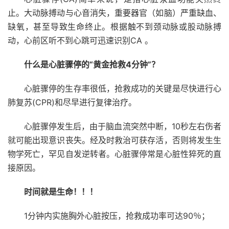
止。大动脉搏动与心音消失，重要器官（如脑）严重缺血、
缺氧，甚至导致生命终止。根据触不到颈动脉或股动脉搏
动，心前区听不到心跳可迅速识别CA 。
什么是心脏骤停的“黄金抢救4分钟”？
心脏骤停的生存率很低，抢救成功的关键是尽快进行心
肺复苏(CPR)和尽早进行复律治疗。
心脏骤停发生后，由于脑血流突然中断，10秒左右伤者
就可能出现意识丧失。经及时救治可获存活，否则将发生生
物学死亡，罕见自发逆转者。心脏骤停常是心脏性猝死的直
接原因。
时间就是生命！！！
1分钟内实施胸外心脏按压，抢救成功率可达90％；