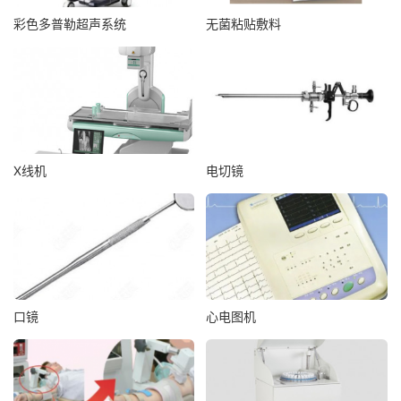
彩色多普勒超声系统
无菌粘贴敷料
X线机
电切镜
口镜
心电图机