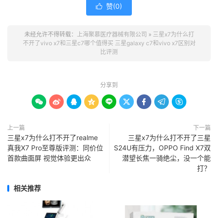
赞(
0
)

未经允许不得转载：
上海聚慕医疗器械有限公司
»
三星x7为什么打
不开了vivo x7和三星c7哪个值得买 三星galaxy c7和vivo x7区别对
比评测
分享到









上一篇
下一篇
三星x7为什么打不开了realme
三星x7为什么打不开了三星
真我X7 Pro至尊版评测：同价位
S24U有压力，OPPO Find X7双
首款曲面屏 视觉体验更出众
潜望长焦一骑绝尘，没一个能
打？
相关推荐