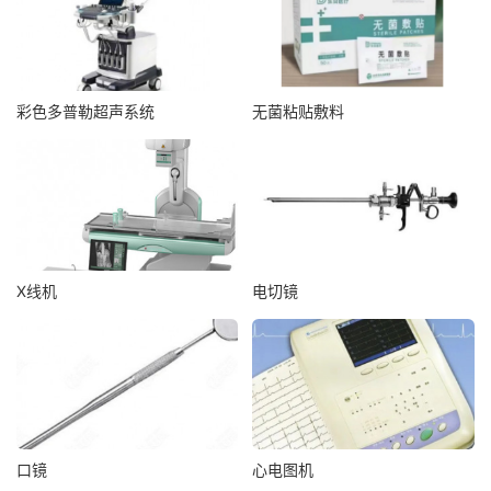
彩色多普勒超声系统
无菌粘贴敷料
X线机
电切镜
口镜
心电图机