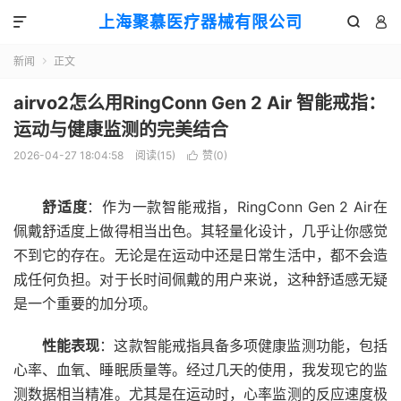
上海聚慕医疗器械有限公司



新闻
正文

airvo2怎么用RingConn Gen 2 Air 智能戒指：
运动与健康监测的完美结合
2026-04-27 18:04:58
阅读(
15
)
赞(
0
)

舒适度
：作为一款智能戒指，RingConn Gen 2 Air在
佩戴舒适度上做得相当出色。其轻量化设计，几乎让你感觉
不到它的存在。无论是在运动中还是日常生活中，都不会造
成任何负担。对于长时间佩戴的用户来说，这种舒适感无疑
是一个重要的加分项。
性能表现
：这款智能戒指具备多项健康监测功能，包括
心率、血氧、睡眠质量等。经过几天的使用，我发现它的监
测数据相当精准。尤其是在运动时，心率监测的反应速度极