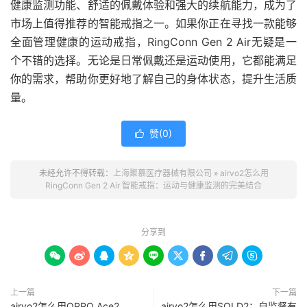
健康监测功能、舒适的佩戴体验和强大的续航能力，成为了
市场上值得推荐的智能戒指之一。如果你正在寻找一款能够
全面管理健康的运动戒指，RingConn Gen 2 Air无疑是一
个不错的选择。无论是日常佩戴还是运动使用，它都能满足
你的需求，帮助你更好地了解自己的身体状态，提升生活质
量。
赞(
0
)

未经允许不得转载：
上海聚慕医疗器械有限公司
»
airvo2怎么用
RingConn Gen 2 Air 智能戒指：运动与健康监测的完美结合
分享到









上一篇
下一篇
airvo2怎么用OPPO Ace2
airvo2怎么用SOLD2：自监督有