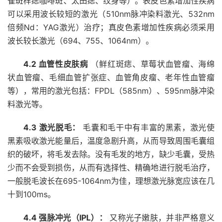
雀斑样痣咖啡斑、太田痣、纹身等）。表皮色素增加性疾病
可以采用波长较短的激光（510nm脉冲染料激光、532nm
倍频Nd：YAG激光）治疗；真皮色素增加性疾病必须采用
波长较长激光（694、755、1064nm）。
4.2 血管性皮肤病
（鲜红斑痣、草莓状血管瘤、海绵
状血管瘤、毛细血管扩张症、血管角皮瘤、老年性血管瘤
等），常用的激光包括：FPDL（585nm）、595nm脉冲染
料激光等。
4.3 激光脱毛：
毛囊和毛干中有丰富的黑素，激光使
黑素吸收激光能量后，温度急剧升高，从而导致周围毛囊组
织的破坏，将毛发去除。没有毛发的地方，缺少毛囊，受热
少而不会受到损伤，从而有选择性、精确地进行脱毛治疗，
一般脱毛波长在695-1064nm为佳，理想激光脉宽应该在几
十到100ms。
4.4 强脉冲光（IPL）：
又称光子嫩肤，并非严格意义