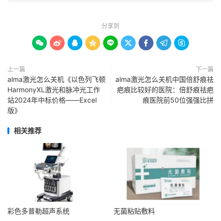
分享到









上一篇
下一篇
alma激光怎么关机《以色列飞顿
alma激光怎么关机中国倍舒痕祛
HarmonyXL激光和脉冲光工作
疤痕比较好的医院：倍舒痕祛疤
站2024年中标价格——Excel
痕医院前50位强强比拼
版》
相关推荐
彩色多普勒超声系统
无菌粘贴敷料