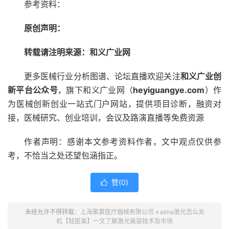
参考资料：
原创声明：
转载请注明来源：和义广业网
更多医械行业分析图谱、论坛直播欢迎关注
和义广业创
新平台公众号
，旗下和义广业网（
heyiguangye.com
）作
为医械创新创业一站式门户网站，提供项目诊断，融资对
接，医械研究、创业培训，会议及路演直播等免费资源
作者声明：感谢本文参考资料作者，文中观点仅供参
考，不恰当之处还望包涵指正。
赞(
0
)

未经允许不得转载：
上海聚慕医疗器械有限公司
»
alma激光怎么关
机【轻医美】一文了解激光美容技术及市场