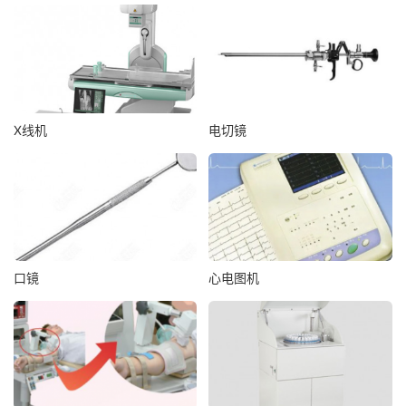
X线机
电切镜
口镜
心电图机