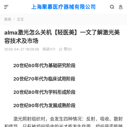
上海聚慕医疗器械有限公司



新闻
正文

alma激光怎么关机【轻医美】一文了解激光美
容技术及市场
2026-04-27 18:06:58
阅读(
17
)
赞(
0
)

20世纪60年代为基础研究阶段
20世纪70年代为临床试用阶段
20世纪80年代为学科形成阶段
20世纪90年代为发展成熟阶段
激光照射组织时，会发生四种情况：反射、吸收、散射
和传导。只有被组织吸收的光才能发生作用。组织是否能够