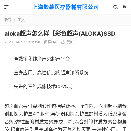
上海聚慕医疗器械有限公司



新闻
正文

aloka超声怎么样【彩色超声(ALOKA)SSD
2026-04-27 18:09:50
阅读(
14
)
赞(
0
)

全数字化纯净声束超声平台
全身应用、高性价比的超声诊断系统
先进的三维成像技术(e-VOL)
超声血管导引穿刺套件包括导针器、弹性圈、医用超声耦合
剂和探头护罩4个组件;导针器和探头护罩的材质为低密度聚
乙烯,弹性圈的材质为聚异戊二烯,耦合剂的材质为聚合物凝
胶;超声血管引导穿刺套件为环氧乙烷灭菌,一次性使用。 用