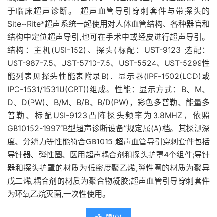
于临床超声诊断。 超声血管导引穿刺套件与带探头的
Site~Rite*超声系统一起使用对人体血管结构、各种器官和
结构中定位超声导引,也可在手术中或经皮进行超声导引。
结构：主机(USI-152)、探头(标配：UST-9123 选配：
UST-987-7.5、UST-5710-7.5、UST-5524、UST-5299性
能列表见探头性能表附录B)、显示器(IPF-1502(LCD)或
IPC-1531/1531U(CRT))组成。性能：显示方式：B、M、
D、D(PW)、B/M、B/B、B/D(PW)，彩色多普勒、能量多
普勒、标配USI-9123凸阵探头频率为3.8MHZ，依照
GB10152-1997″B型超声诊断设备”规定属(A)档。其探测深
度、分辨力等性能符合GB1015 超声血管导引穿刺套件包括
导针器、弹性圈、医用超声耦合剂和探头护罩4个组件;导针
器和探头护罩的材质为低密度聚乙烯,弹性圈的材质为聚异
戊二烯,耦合剂的材质为聚合物凝胶;超声血管引导穿刺套件
为环氧乙烷灭菌,一次性使用。
赞(
0
)