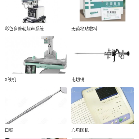
彩色多普勒超声系统
无菌粘贴敷料
X线机
电切镜
口镜
心电图机