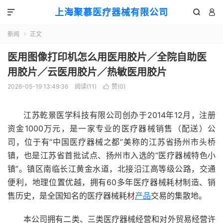
上海聚慕医疗器械有限公司



新闻
正文

医用图像打印机怎么用医用胶片／全院自助医
用胶片／云医用胶片／热敏医用胶片
2026-05-19 13:49:36
阅读(
11
)
赞(
0
)

江苏乾景医学科技有限公司创办于2014年12月，注册
资金1000万元，是一家专业的医疗器械销售（配送）公
司，位于有“中国医疗器械之都”美称的江苏省扬州市头桥
镇，也是江苏省首批试点、扬州市入选的“医疗器械特色小
镇”。镇区南临长江黄金水道，北接沿江高等级公路，交通
便利，地理位置优越，拥有60多年医疗器械耗材制造、销
售历史，是全国知名的医疗器械耗材
产品
交易的集散地。
本公司拥有二类、三类医疗器械经营和对外贸易经营许