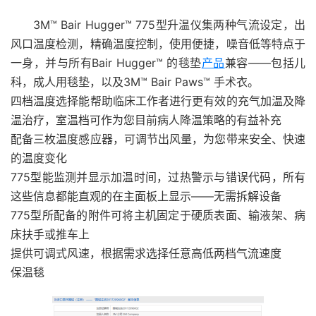
3M™ Bair Hugger™ 775型升温仪集两种气流设定，出
风口温度检测，精确温度控制，使用便捷，噪音低等特点于
一身，并与所有Bair Hugger™ 的毯垫
产品
兼容——包括儿
科，成人用毯垫，以及3M™ Bair Paws™ 手术衣。
四档温度选择能帮助临床工作者进行更有效的充气加温及降
温治疗，室温档可作为您目前病人降温策略的有益补充
配备三枚温度感应器，可调节出风量，为您带来安全、快速
的温度变化
775型能监测并显示加温时间，过热警示与错误代码，所有
这些信息都能直观的在主面板上显示——无需拆解设备
775型所配备的附件可将主机固定于硬质表面、输液架、病
床扶手或推车上
提供可调式风速，根据需求选择任意高低两档气流速度
保温毯