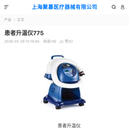
上海聚慕医疗器械有限公司



产品
正文

患者升温仪775
2026-05-29 10:19:40
阅读(
18
)
赞(
0
)

患者升温仪