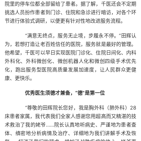
院里的停车位都全部留给了患者。据了解，千医还会不定期
挑选人员扮作患者到门诊、住院和急诊进行暗访，对各个环
节进行体验式调研，以便更有针对性地改进服务流程。
“满意无终点，服务无止境，步履永不停。”田辉认
为，若想打造让老百姓信任的医院，服务就是最好的管理。
他希望，千医可以早日实现医院门诊化、住院日间化、内科
外科化、外科微创化、微创机器人化和微创四级手术优先
化，跑出服务型医院高质量发展加速度，让人民群众更健
康、更快乐。
优秀医生须德才兼备，“德”是第一位
“尊敬的田辉院长您好，我是胸外科（肺外科）28
床患者家属，我代表我们全家人感谢您用超高而又精湛的技
术救治了我的姥爷……院长认真地听病史、严谨地为患者查
体、缜密地分析病情及治疗、详细地为我们讲解手术及恢