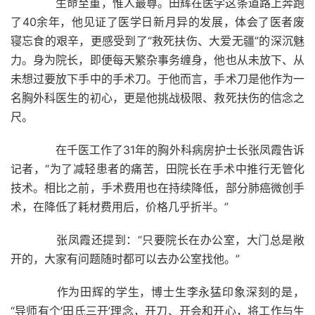
生命至重，惟人最尊。田辉在医学这条道路上奔跑
了40余年，他见证了医学日新月异的发展，体会了医者废
寝忘食的艰辛，更感受到了“救死扶伤、大爱无疆”的深沉魅
力。身为院长，即便每天繁杂事务缠身，他也从未放下、从
未想过要放下手中的手术刀。于他而言，手术刀是他作为一
名胸外科医生的初心，更是他挑战极限、救死扶伤的信念之
尺。
在千医工作了31年的胸外科病房护士长张凤霞告诉
记者，“为了减轻患者的痛苦，田院长在手术中推行无管化
技术。相比之前，手术费用也在持续降低，部分肺癌微创手
术，在降低了耗材费用后，价格几乎折半。”
张凤霞还提到：“只要院长在办公室，大门总是敞
开的，大家有问题随时都可以去办公室找他。”
作为田辉的学生，博士生李永猛印象深刻的是，
“导师有个‘田氏三开’理念，开刀、开会和开心，将工作与生