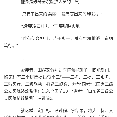
他先是鼓舞全院医护人员的士气——
“只有干出来的‘美丽’，没有等出来的‘精彩’。”
“‘想’要凌云壮志，‘干’要脚踏实地。”
“唯有使命担当、苦干实干，唯有惟精惟诚、奋楫
笃行。”
……
紧接着，田辉又分别对医院领导班子、职能部门、
临床科室三个层面提出“6个三”——三抓、三提、三服务、
三精医疗、三级联动、打造三舰客，力争“国考”（国家三级
公立医院绩效监测）进入全国前30，“省考”（山东省三级公
立医院绩效监测）冲进前3。
就这样，定目标、追过程、拿结果，将大目标、大