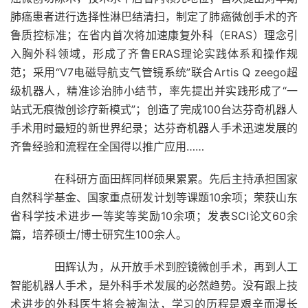
肺癌患者进行选择性淋巴结清扫，制定了肺癌微创手术的齐
鲁质控标准；在省内首次将加速康复外科（ERAS）理念引
入胸外科领域，形成了齐鲁ERAS理论实践体系和操作规
范；采用“V7电磁导航支气管镜系统”联合Artis Q zeego超
级机器人，精准诊治肺小结节，率先提出并实践形成了“一
站式无痕微创诊疗新模式”；创造了完成100台达芬奇机器人
手术用时最短的新世界纪录；达芬奇机器人手术迅速发展的
齐鲁经验和流程在全国得以推广应用……
在科研方面田辉同样硕果累累。先后主持承担国家
自然科学基金、国家重点研发计划等课题10余项；荣获山东
省科学技术进步一等奖等奖励10余项；发表SCI论文60余
篇，培养硕士/博士研究生100余人。
田辉认为，从开放手术到腔镜微创手术，再到人工
智能机器人手术，是外科手术发展的必然趋势。没有跟上技
术进步的外科医生将会被淘汰，学习的历程是艰辛而漫长