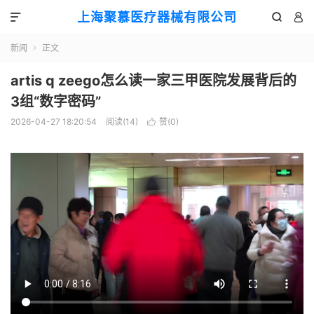
上海聚慕医疗器械有限公司



新闻
正文

artis q zeego怎么读一家三甲医院发展背后的
3组“数字密码”
2026-04-27 18:20:54
阅读(
14
)
赞(
0
)
