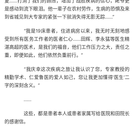
复……打消了我们的顾虑，增加了战胜疾病的信心，姥爷更
是感动到流下眼泪。他一辈子在农村劳作，生病的恐惧及来
到省城见到大专家的紧张一下就消失得无影无踪……”
“我是19床患者，住进病房以来，我无时无刻地感
受到所有医务工作者的医者仁心……田辉、李永猛等医生精
湛高超的医术，是我们的福音，他们工作压力之大，责任之
重，即便如此，他们依然负重前行。”
“我庆幸这次疾病之旅让我认识了您，专家教授的
精勤学术、仁爱鲁医的爱人如己，您让我更加懂得‘医生’二
字的深刻含义。”
……
这些，都是患者本人或患者家属写给医院和田院长
的感谢信。