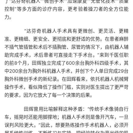
了“达芬奇机器人”“微创手术”“加速康复”“无管化技术”“质量
控制”等多方面的诊疗内容，更考验着操刀者的全方位能
力。
“达芬奇机器人手术具有更微创、更灵活、更精
准、更精细、更安全、更彻底和更舒适的优势。在患者麻醉
不插气管插管和术后不插胸管、尿管的情况下，由机器人辅
助完成手术，术后患者可直接走下手术台。”来到千医任职
的前8个月，田辉独立完成了600余台胸外科四级手术，其
中200余台为胸外科机器人手术，并创下个人单日完成29台
胸外科微创手术的新纪录。在田辉看来，依托机器人机械臂
操作手术，看似降低了操作门槛，实则对医生提出了更严苛
的要求，因为它放大了每一个决策的后果。
田辉曾用比喻解释这种矛盾：“传统手术像骑自行
车，摇晃时还能用脚撑地；机器人手术则是像开汽车，一旦
误判风险更大。”因此，想要熟练操作手术机器人，必须开