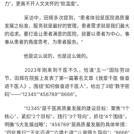
力”，更离不开人文关怀的“软温度”。
采访中，田辉多次提到，“患者体验是医院高质量
发展之标准，服务就是最好的管理，患者需求就是我们最大
的追求。要打造让患者满意的医院，就要以患者为中心，事
事从患者的角度思考、为患者服务。”
他是这么说的，也是这么做的。
2023年刚来到千医不久，恰逢“五一”国际劳动
节，田辉在院报上发表了第一篇署名文章《我爱千医 做奋
进千医人》，围绕“如何做奋进千医人”，给出了3组“数字密
码”——“12345”“456789”“8666”。
“12345”是千医高质量发展的建设目标：聚焦“1个
核心”，紧扣“2个目标”，践行“3个导向”，抓住“4个围绕”，
明确“5大发展战略”；“456789”是高质量发展的具体举措：
“四化推行”“五化迈进”“六建七讲”“八举措九导向”；“8666”