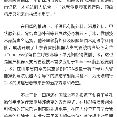
展系统性训练，不断练习与实操，把经验转化为毫米级的肌
肉记忆，才能达到人机合一。“这就像钢琴家练音阶，顶级
精度只能来自枯燥地重复。”
在田辉的推动下，千医已有胸外科、泌尿外科、甲
状腺外科、胃结直肠外科等开展达芬奇机器人手术，微创技
术品牌声名远扬。他还率领胸外科及麻醉与围术期医学科团
队，成功开展了山东省首例机器人支气管镜精准染色定位
+Tubeless保留自主呼吸麻醉下单孔胸腔镜微创手术，这也
是国产机器人支气管镜技术首次应用于Tubeless胸腔镜微创
手术；在山东省内率先实施多例IQQA极星干将™1号介入智
能穿刺导航机器人引导下的肺结节射频消融术，为无法施行
手术的肺癌患者带来新的治疗方法和希望。
不止于此，田辉还在国际上率先报道了剑突下单孔
微创手术治疗双侧肺部病变的齐鲁模式，在肺部疾病微创外
科领域的研究已达到国际先进水平；在国内较早开展了食管
癌微创切除术，技术水平居省内领先地位；首次提出对早期