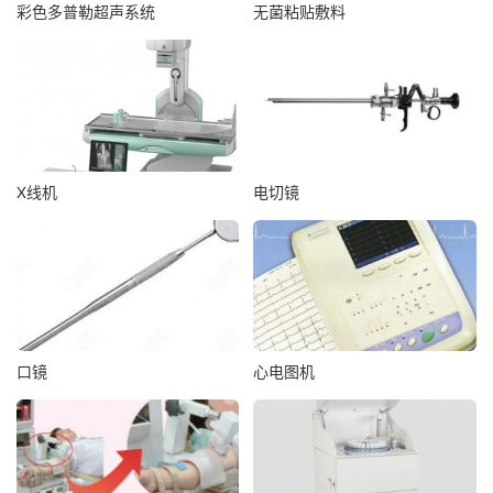
彩色多普勒超声系统
无菌粘贴敷料
X线机
电切镜
口镜
心电图机