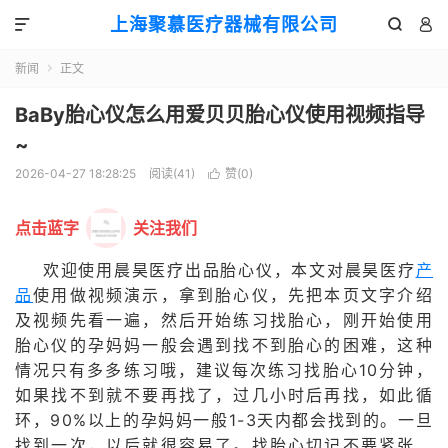
上海聚慕医疗器械有限公司



新闻
正文

BaBy胎心仪怎么用爱贝贝胎心仪使用视频指导
~
2026-04-27 18:28:25
阅读(
41
)
赞(
0
)

点击蓝字
关注我们
欢迎使用晨昊医疗出品胎心仪，本文对晨昊医疗
产
品
使用做视频演示，拿到胎心仪，先把本页文字介绍
及视频先看一遍，然后开始练习找胎心，刚开始使用
胎心仪的孕妈妈一般会遇到找不到胎心的困难，这种
情况只有多多练习哦，建议每次练习找胎心10分钟，
如果找不到就不要再找了，过几小时后再找，如此循
环，90%以上的孕妈妈一般1-3天内都会找到的。一旦
找到一次，以后就很容易了。找胎心切记不要紧张、