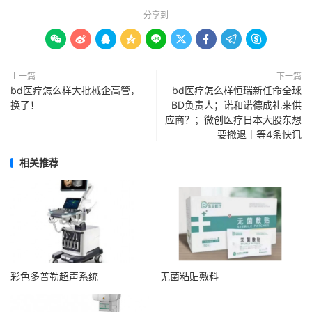
分享到









上一篇
下一篇
bd医疗怎么样大批械企高管，
bd医疗怎么样恒瑞新任命全球
换了！
BD负责人；诺和诺德成礼来供
应商？；微创医疗日本大股东想
要撤退｜等4条快讯
相关推荐
彩色多普勒超声系统
无菌粘贴敷料