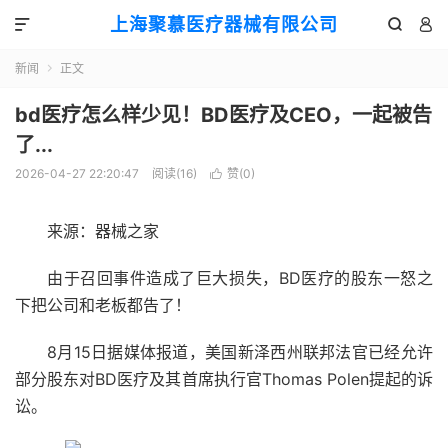
上海聚慕医疗器械有限公司



新闻
正文

bd医疗怎么样少见！BD医疗及CEO，一起被告
了...
2026-04-27 22:20:47
阅读(
16
)
赞(
0
)

来源：器械之家
由于召回事件造成了巨大损失，BD医疗的股东一怒之
下把公司和老板都告了！
8月15日据媒体报道，美国新泽西州联邦法官已经允许
部分股东对BD医疗及其首席执行官Thomas Polen提起的诉
讼。