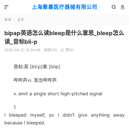
上海聚慕医疗器械有限公司



新闻
正文

bipap英语怎么读bleep是什么意思_bleep怎么
读_音标bli-p
2026-04-27 22:30:08
阅读(
15
)
赞(
0
)

音标:英 [bli:p]美 [blip]
哔哔声vi. 发出哔哔声
v. emit a single short high-pitched signal
1.
I bleeped myself, so I didn’t give anything away
because I bleeped.