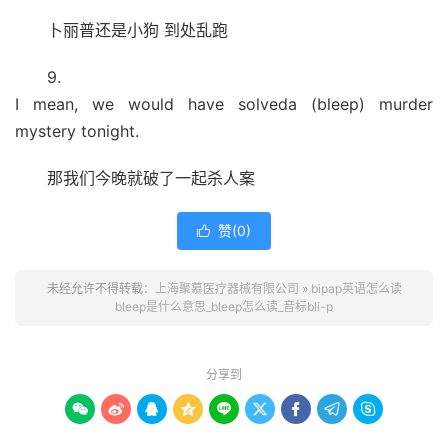
卜丽普还是小狗 到处乱跑
9.
I mean, we would have solveda (bleep) murder
mystery tonight.
那我们今晚就破了一起杀人案
赞(
0
)

未经允许不得转载：
上海聚慕医疗器械有限公司
»
bipap英语怎么读
bleep是什么意思_bleep怎么读_音标bli-p
分享到








