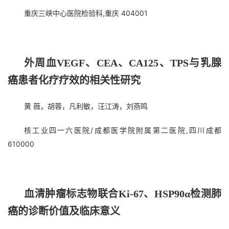
重庆三峡中心医院检验科,重庆 404001
外周血VEGF、CEA、CA125、TPS与乳腺
癌患者化疗疗效的相关性研究
黄 薇，胡蓉，凡利敏，汪江涛，刘燕鸣
核工业四一六医院/成都医学院附属第二医院,四川成都
610000
血清肿瘤标志物联合Ki-67、HSP90α检测肺
癌的诊断价值及临床意义