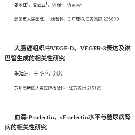
1
1
1
2
张翠红
，夏云亚
，胡 佩
，仇家高
高邮市人民医院：1.检验科；2.病理科,江苏高邮 225600
大肠癌组织中VEGF-D、VEGFR-3表达及淋
巴管生成的相关性研究
△
朱建洲，于 农
，刘芳
苏州高新区人民医院检验科，江苏苏州 215129
血清sP-selectin、sE-selectin水平与糖尿病肾
病的相关性研究