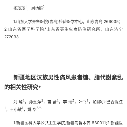
1
2
杨琰琰
，刘功振
1.山东大学齐鲁医院(青岛)检验医学中心，山东青岛 266035；
2.山东省医学科学院/山东省寄生虫病防治研究所，山东济宁
272033
新疆地区汉族男性痛风患者糖、脂代谢紊乱
的相关性研究*
1
2
1
2
1
刘 璐
，孙玉萍
，苗 蕾
，李 瑞
，叶飞
，加娜尔·巴合提江
1
1
3△
，王小敏
，姚 华
1.新疆医科大学公共卫生学院,新疆乌鲁木齐 830011;2.新疆医