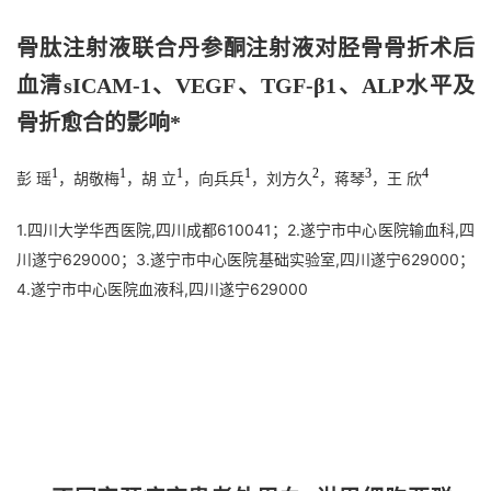
骨肽注射液联合丹参酮注射液对胫骨骨折术后
血清sICAM-1、VEGF、TGF-β1、ALP水平及
骨折愈合的影响*
1
1
1
1
2
3
4
彭 瑶
，胡敬梅
，胡 立
，向兵兵
，刘方久
，蒋琴
，王 欣
1.四川大学华西医院,四川成都610041；2.遂宁市中心医院输血科,四
川遂宁629000；3.遂宁市中心医院基础实验室,四川遂宁629000；
4.遂宁市中心医院血液科,四川遂宁629000