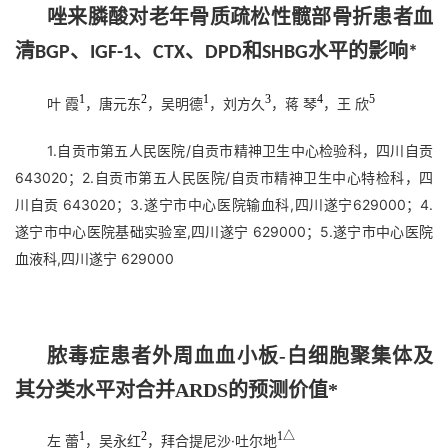
唑来膦酸对老年骨质疏松性髋部骨折患者血
清
、
、
、
和
水平的影响
BGP
IGF-1
CTX
DPD
SHBG
*
1
2
1
3
4
5
叶 霞
，唐元东
，吴明德
，刘方久
，蒋 琴
，王 欣
1.自贡市第五人民医院/自贡市精神卫生中心检验科，四川自贡
643020；2.自贡市第五人民医院/自贡市精神卫生中心特检科，四
川自贡 643020；3.遂宁市中心医院输血科,四川遂宁629000；4.
遂宁市中心医院基础实验室,四川遂宁 629000；5.遂宁市中心医院
血液科,四川遂宁 629000
脓毒症患者外周血血小板-白细胞聚集体及
其分类水平对合并ARDS的预测价值*
1
2
1△
左 蕾
，吴永红
，拜合提尼沙·吐尔地