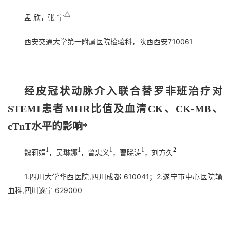
△
孟 欣，张 宁
西安交通大学第一附属医院检验科，陕西西安710061
经皮冠状动脉介入联合替罗非班治疗对
STEMI患者MHR比值及血清CK、CK-MB、
cTnT水平的影响*
1
1
1
1
2
魏莉娟
，吴琳娜
，曾忠义
，曹晓涛
，刘方久
1.四川大学华西医院,四川成都 610041；2.遂宁市中心医院输
血科,四川遂宁 629000