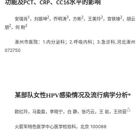
功能及
、
、
水平的影响
PCT
CRP
CC16
1
2
3
2
2
2
安瑞肖
，刘振坤
，乔明涛
，方彬
，王美玲
，宫铁锋
，胡云
2
2
朋
，何 盼
涿州市医院：1.内分泌科；2.呼吸内科；3.急诊科,河北涿州
072750
某部队女性HPV感染情况及流行病学分析*
△
欧红玲，马盈盈，李晓宁，白 静，张巧云，王 岩，王欣茹
火箭军特色医学中心医学检验科，北京 100088