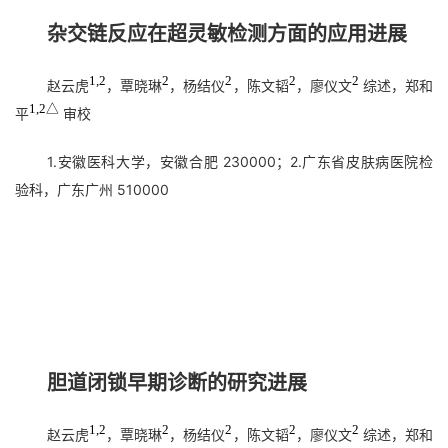
杂交链反应在超灵敏检测方面的应用进展
1,2
2
2
2
2
赵云虎
，覃晓琳
，杨结仪
，陈文韬
，廖仪文
综述，郑和
1,2△
平
审校
1.安徽医科大学，安徽合肥 230000；2.广东省皮肤病医院检
验科，广东广州 510000
胆道闭锁早期诊断的研究进展
1,2
2
2
2
2
赵云虎
，覃晓琳
，杨结仪
，陈文韬
，廖仪文
综述，郑和