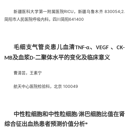
新疆医科大学第一附属医院RICU，新疆乌鲁木齐 830054;2.
简阳市人民医院呼吸内科，四川简阳641400
毛细支气管炎患儿血清
、
、
TNF-α
VEGF
CK-
及血浆
二聚体水平的变化及临床意义
MB
D-
曹清芸，王素宁
航天中心医院检验科，北京 100049
中性粒细胞和中性粒细胞/淋巴细胞比值在肾
综合征出血热患者预测价值分析*