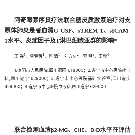
阿奇霉素序贯疗法联合糖皮质激素治疗对支
原体肺炎患者血清G-CSF、sTREM-1、sICAM-
1水平、炎症因子及T淋巴细胞亚群的影响*
1
1
1
2
3
4
王 笑
，曾春芳
，何 清
，刘方久
，蒋 琴
，王欣
1.徳阳市人民医院,四川德阳 618000；2.遂宁市中心医院输血
科,四川遂宁 629000；3.遂宁市中心医院基础实验室,四川遂宁
629000；4.遂宁市中心医院血液科,四川遂宁 629000
联合检测血清
、
、
水平在评估
β2-MG
CHE
D-D