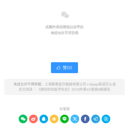
赞(
0
)

未经允许不得转载：
上海聚慕医疗器械有限公司
»
bipap英语怎么读
论文阅读 ｜《国际检验医学杂志》2019年第40卷第8期通览
分享到








