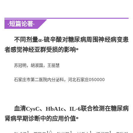
·
短篇论著
·
不同剂量
α-
硫辛酸对糖尿病周围神经病变患
者感觉神经亚群受损的影响
*
苏冠明，胡淑国，王丽慧
石家庄市第二医院内分泌科，河北石家庄050000
血清
CysC
、
HbA1c
、
IL-6
联合检测在糖尿病
肾病早期诊断中的应用价值
*
1
1△
1
1
1