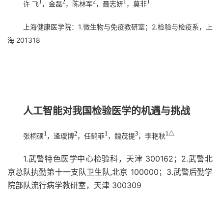
1
2
2
1
1
许 飞
，金磊
，陈林军
，聂志妍
，莫非
上海健康医学院：1.微生物与免疫教研室；2.检验与检疫系，上
海 201318
人工智能对我国检验医学的机遇与挑战
1
2
1
3
1△
张桐硕
，逄瑷博
，任鹤菲
，魏茂提
，李艳秋
1.武警特色医学中心检验科，天津 300162；2.武警北
京总队执勤第十一支队卫生队,北京 100000；3.武警后勤学
院部队流行病学教研室，天津 300309