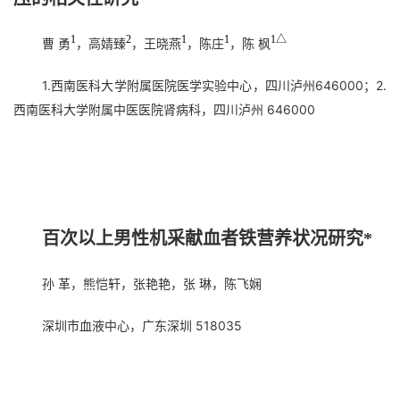
1
2
1
1
1△
曹 勇
，高婧臻
，王晓燕
，陈庄
，陈 枫
1.西南医科大学附属医院医学实验中心，四川泸州646000；2.
西南医科大学附属中医医院肾病科，四川泸州 646000
百次以上男性机采献血者铁营养状况研究*
孙 革，熊恺轩，张艳艳，张 琳，陈飞娴
深圳市血液中心，广东深圳 518035