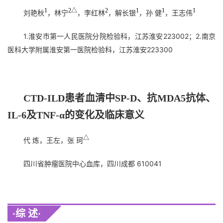
1
2△
2
1
1
1
刘艳秋
，林宁
，李红林
，解长银
，孙 健
，王志伟
1.淮安市第一人民医院分院检验科，江苏淮安223002；2.南京
医科大学附属淮安第一医院检验科，江苏淮安223300
CTD-ILD患者血清中SP-D、抗MDA5抗体、
IL-6及TNF-α的变化及临床意义
△
代 炼，王左，张 珂
四川省肿瘤医院中心血库，四川成都 610041
·综 述·