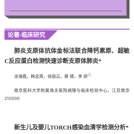
论著·临床研究
肺炎支原体抗体金标法联合降钙素原、超敏
C
反应蛋白检测快速诊断支原体肺炎
*
△
涂海霞，韩忠燕，徐丽云，蔡 啸，李 妍
南京医科大学附属逸夫医院病理与临床检验中心，江苏南京
210000
新生儿及婴儿TORCH感染血清学检测分析*