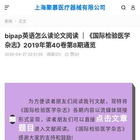
上海聚慕医疗器械有限公司



新闻
正文

bipap英语怎么读论文阅读 ｜《国际检验医学
杂志》2019年第40卷第8期通览
2026-04-27 22:31:55
阅读(
21
)
赞(
0
)

为方便读者朋友们阅读我刊文献，现特将
《国际检验医学杂志》各期内容以流媒体链接
点击文章
形式呈现，读者朋友们可以直接
题目
进入文献阅读。《国际检验医学杂志》
感谢大家的支持和鼓励!