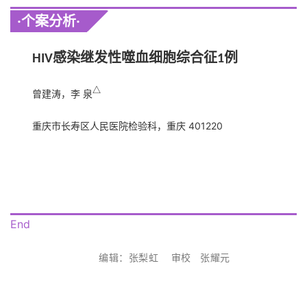
·个案分析
·
·
感染继发性噬血细胞综合征
例
HIV
1
△
曾建涛，李 泉
重庆市长寿区人民医院检验科，重庆 401220
End
编辑：张梨虹
审校 张耀元