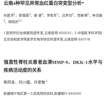
云南4种罕见异常血红蛋白突变型分析*
1
2
1
1
1
1
何建萍
，郭薇霞
，唐 健
，罗胜军
，吕梦欣
，党峰博
，林克勤
2
2△
，杨昭庆
1.昆明市妇幼保健院遗传室,云南昆明 650031；2.中国医学科学院/
北京协和医学院医学生物学研究所遗传室,云南昆明 650118
强直性脊柱炎患者血清MMP-9、DKK-1水平与
疾病活动度的关系
△
焦阿金，何川疆，许爱敏
新疆喀什地区第一人民医院检验科,新疆喀什 844000