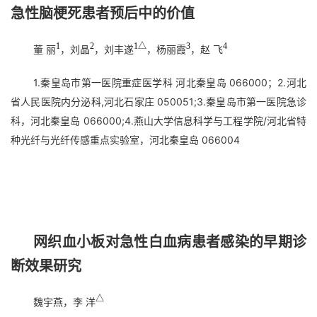
急性脑梗死患者预后中的价值
1
2
1△
3
4
董 丽
，刘晶
，刘丰遂
，杨丽霞
，赵 飞
1.秦皇岛市第一医院重症医学科 河北秦皇岛 066000；2.河北
省人民医院内分泌科,河北石家庄 050051;3.秦皇岛市第一医院急诊
科，河北秦皇岛 066000;4.燕山大学信息科学与工程学院/河北省特
种光纤与光纤传感重点实验室，河北秦皇岛 066004
网织血小板对急性白血病患者感染的早期诊
断效果研究
△
魏宇燕，李 洋