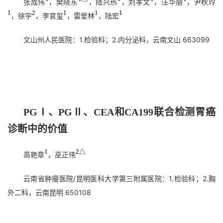
张成伟
，樊晓东
，陆兴热
，刘孝文
，汪华丽
，尹秋玲
1
2
1
1
1
，徐宇
，李官玺
，雷爱林
，陆宏
文山州人民医院：1.检验科；2.内分泌科，云南文山 663099
PG
Ⅰ
、PG
Ⅱ
、CEA和CA199联合检测胃癌
诊断中的价值
1
2△
高艳章
，巫正伟
云南省肿瘤医院/昆明医科大学第三附属医院：1.检验科；2.胸
外二科，云南昆明 650108