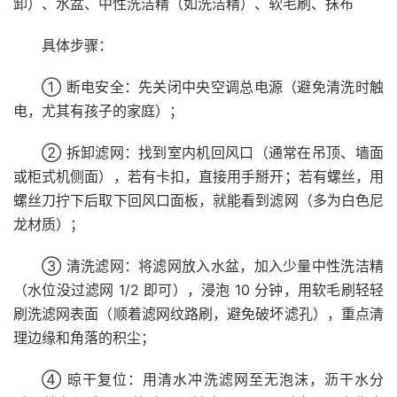
卸）、水盆、中性洗洁精（如洗洁精）、软毛刷、抹布
具体步骤：
① 断电安全：先关闭中央空调总电源（避免清洗时触
电，尤其有孩子的家庭）；
② 拆卸滤网：找到室内机回风口（通常在吊顶、墙面
或柜式机侧面），若有卡扣，直接用手掰开；若有螺丝，用
螺丝刀拧下后取下回风口面板，就能看到滤网（多为白色尼
龙材质）；
③ 清洗滤网：将滤网放入水盆，加入少量中性洗洁精
（水位没过滤网 1/2 即可），浸泡 10 分钟，用软毛刷轻轻
刷洗滤网表面（顺着滤网纹路刷，避免破坏滤孔），重点清
理边缘和角落的积尘；
④ 晾干复位：用清水冲洗滤网至无泡沫，沥干水分