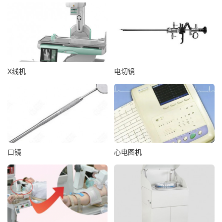
X线机
电切镜
口镜
心电图机