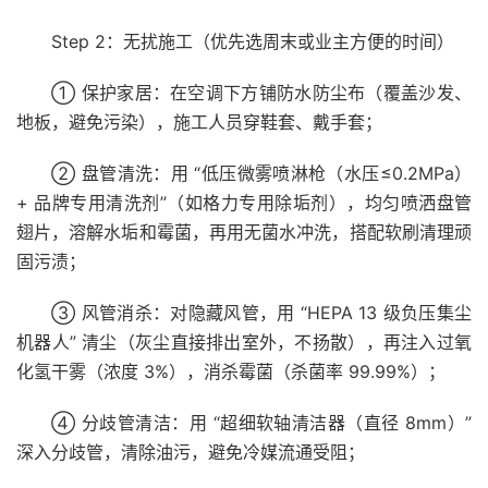
Step 2：无扰施工（优先选周末或业主方便的时间）
① 保护家居：在空调下方铺防水防尘布（覆盖沙发、
地板，避免污染），施工人员穿鞋套、戴手套；
② 盘管清洗：用 “低压微雾喷淋枪（水压≤0.2MPa）
+ 品牌专用清洗剂”（如格力专用除垢剂），均匀喷洒盘管
翅片，溶解水垢和霉菌，再用无菌水冲洗，搭配软刷清理顽
固污渍；
③ 风管消杀：对隐藏风管，用 “HEPA 13 级负压集尘
机器人” 清尘（灰尘直接排出室外，不扬散），再注入过氧
化氢干雾（浓度 3%），消杀霉菌（杀菌率 99.99%）；
④ 分歧管清洁：用 “超细软轴清洁器（直径 8mm）”
深入分歧管，清除油污，避免冷媒流通受阻；