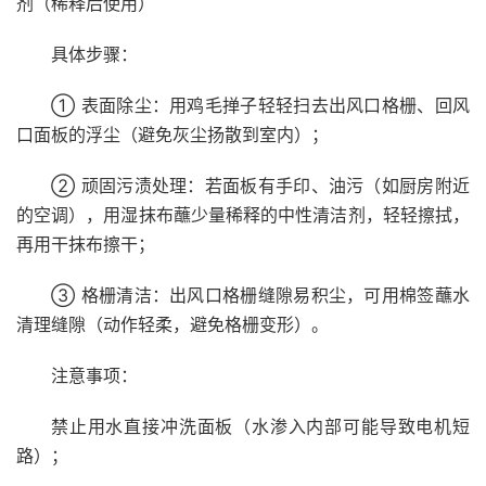
剂（稀释后使用）
具体步骤：
① 表面除尘：用鸡毛掸子轻轻扫去出风口格栅、回风
口面板的浮尘（避免灰尘扬散到室内）；
② 顽固污渍处理：若面板有手印、油污（如厨房附近
的空调），用湿抹布蘸少量稀释的中性清洁剂，轻轻擦拭，
再用干抹布擦干；
③ 格栅清洁：出风口格栅缝隙易积尘，可用棉签蘸水
清理缝隙（动作轻柔，避免格栅变形）。
注意事项：
禁止用水直接冲洗面板（水渗入内部可能导致电机短
路）；