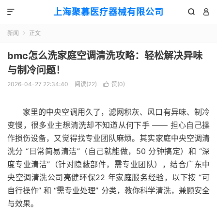
上海聚慕医疗器械有限公司



新闻
正文

bmc怎么洗家庭空调清洗攻略：轻松解决异味
与制冷问题！
2026-04-27 22:34:40
阅读(
22
)
赞(
0
)

家里的中央空调用久了，滤网积灰、风口有异味、制冷
变慢，很多业主想清洗却不知道从何下手 —— 担心自己操
作损伤设备，又觉得找专业团队麻烦。其实家庭中央空调清
洗分 “日常简易清洁”（自己就能做，50 分钟搞定）和 “深
度专业清洁”（针对隐蔽部件，需专业团队），结合广东中
央空调清洗公司亮健环保22 年家庭服务经验，以下按 “可
自行操作” 和 “需专业处理” 分类，教你科学清洗，兼顾安全
与效果。