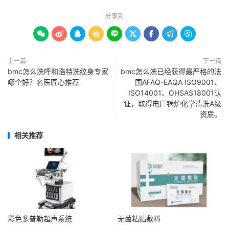
分享到









上一篇
下一篇
bmc怎么洗呼和浩特洗纹身专家
bmc怎么洗已经获得最严格的法
哪个好？名医匠心推荐
国AFAQ-EAQA ISO9001、
ISO14001、OHSAS18001认
证，取得电厂锅炉化学清洗A级
资质。
相关推荐
彩色多普勒超声系统
无菌粘贴敷料