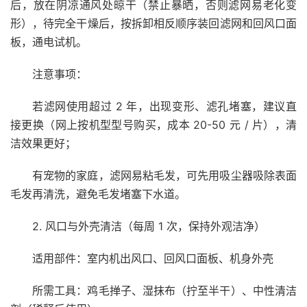
后，放在阴凉通风处晾干（禁止暴晒，否则滤网易老化变
形），待完全干燥后，按拆卸相反顺序装回滤网和回风口面
板，通电试机。
注意事项：
若滤网使用超过 2 年，出现变形、滤孔堵塞，建议直
接更换（网上按机型型号购买，成本 20-50 元 / 片），清
洁效果更好；
有宠物的家庭，滤网易粘毛发，可先用吸尘器吸除表面
毛发再清洗，避免毛发堵塞下水道。
2. 风口与外壳清洁（每周 1 次，保持外观洁净）
适用部件：室内机出风口、回风口面板、机身外壳
所需工具：鸡毛掸子、湿抹布（拧至半干）、中性清洁