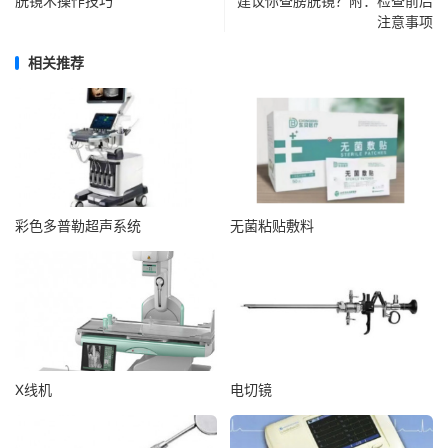
胱镜术操作技巧
建议你查膀胱镜？附：检查前后
注意事项
相关推荐
彩色多普勒超声系统
无菌粘贴敷料
X线机
电切镜