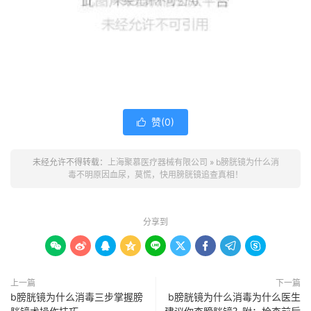
赞(
0
)

未经允许不得转载：
上海聚慕医疗器械有限公司
»
b膀胱镜为什么消
毒不明原因血尿，莫慌，快用膀胱镜追查真相！
分享到









上一篇
下一篇
b膀胱镜为什么消毒三步掌握膀
b膀胱镜为什么消毒为什么医生