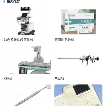
相关推荐
彩色多普勒超声系统
无菌粘贴敷料
X线机
电切镜