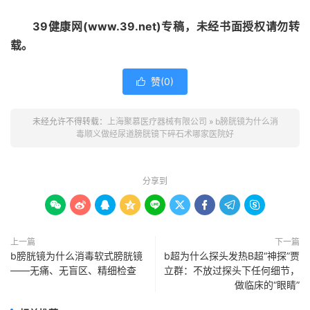
39健康网(www.39.net)专稿，未经书面授权请勿转
载。
赞(
0
)

未经允许不得转载：
上海聚慕医疗器械有限公司
»
b膀胱镜为什么消
毒顺义做经尿道膀胱镜下碎石术哪家医院好
分享到









上一篇
下一篇
b膀胱镜为什么消毒软式膀胱镜
b超为什么探头发热B超“神探”贾
——无痛、无盲区、精细检查
立群：不放过探头下任何细节，
做临床的“眼睛”