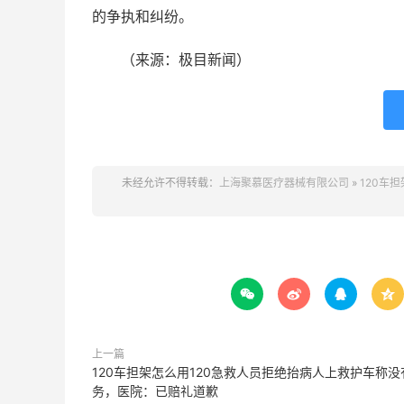
的争执和纠纷。
（来源：极目新闻）
未经允许不得转载：
上海聚慕医疗器械有限公司
»
120车




上一篇
120车担架怎么用120急救人员拒绝抬病人上救护车称没
务，医院：已赔礼道歉