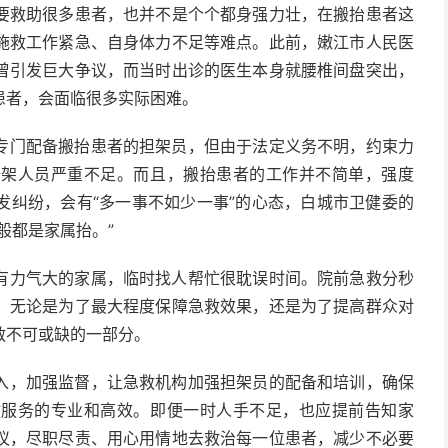
要救助很多患者，也并不是个个都身强力壮，在搬抬患者这
施救工作紧急、自身体力不足等难点。此前，嫩江市人民医
曾引发巨大争议，而当时出诊的医生本身就腰椎间盘突出，
患者，会面临很多实际困难。
专门配备搬抬患者的担架员，但由于法定义务不明，约束力
抬架人员严重不足。而且，搬抬患者的工作并不简单，强度
发纠纷，会有“多一事不如少一事”的心态，白城市卫健委的
般都是家属抬。”
有力气大的家属，临时找人帮忙很耽误时间。院前急救分秒
。无论是为了最大程度保障急救效果，还是为了提高群众对
救不可或缺的一部分。
入，加强监督，让急救机构加强担架员的配备和培训，确保
救服务的专业和高效。即便一时人手不足，也应提前告知家
议，尽职尽责、用心用情地去救治每一位患者，减少不必要