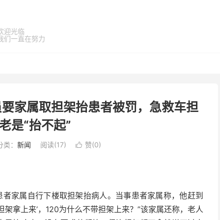
欢迎光临
我们一直在努力
人员要家属取担架抬患者被罚，急救车担
老是“抬不起”
分类：
新闻
阅读(
17
)
赞(
0
)

求患者家属自行下楼取担架抬病人。当事患者家属称，他赶到
担架拿上来’，120为什么不带担架上来？”该家属还称，老人