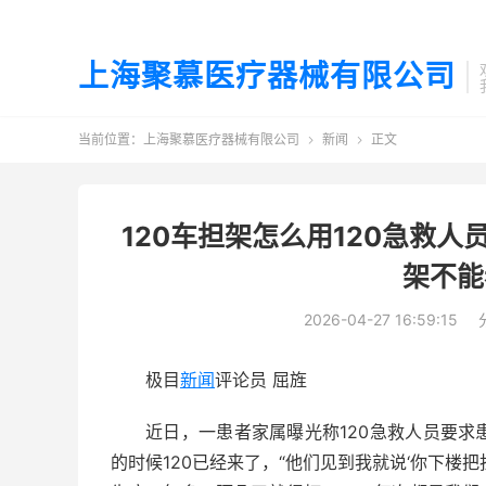
上海聚慕医疗器械有限公司
当前位置：
上海聚慕医疗器械有限公司
新闻
正文


120车担架怎么用120急救
架不能
2026-04-27 16:59:15
极目
新闻
评论员 屈旌
近日，一患者家属曝光称120急救人员要
的时候120已经来了，“他们见到我就说‘你下楼把