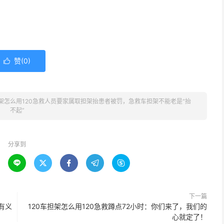
赞(
0
)

担架怎么用120急救人员要家属取担架抬患者被罚，急救车担架不能老是“抬
不起”
分享到





下一篇
有义
120车担架怎么用120急救蹲点72小时：你们来了，我们的
心就定了！