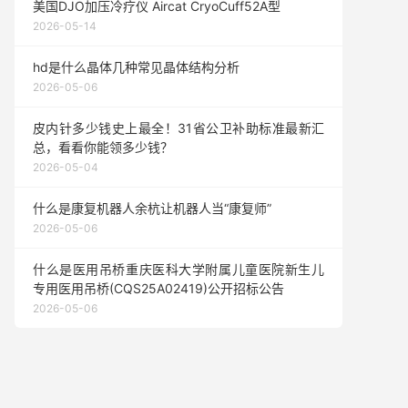
美国DJO加压冷疗仪 Aircat CryoCuff52A型
2026-05-14
hd是什么晶体几种常见晶体结构分析
2026-05-06
皮内针多少钱史上最全！31省公卫补助标准最新汇
总，看看你能领多少钱？
2026-05-04
什么是康复机器人余杭让机器人当“康复师”
2026-05-06
什么是医用吊桥重庆医科大学附属儿童医院新生儿
专用医用吊桥(CQS25A02419)公开招标公告
2026-05-06