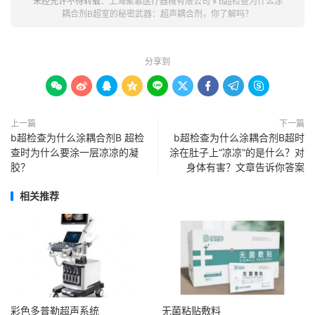
未经允许不得转载：
上海聚慕医疗器械有限公司
»
b超检查为什么涂
耦合剂B超室的秘密武器：超声耦合剂，你了解吗？
分享到









上一篇
下一篇
b超检查为什么涂耦合剂B 超检
b超检查为什么涂耦合剂B超时
查时为什么要涂一层凉凉的凝
涂在肚子上“凉凉”的是什么？对
胶？
身体有害？文章告诉你答案
相关推荐
彩色多普勒超声系统
无菌粘贴敷料