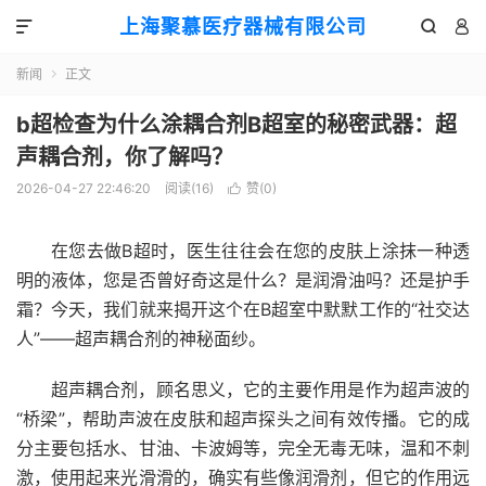
上海聚慕医疗器械有限公司



新闻
正文

b超检查为什么涂耦合剂B超室的秘密武器：超
声耦合剂，你了解吗？
2026-04-27 22:46:20
阅读(
16
)
赞(
0
)

在您去做B超时，医生往往会在您的皮肤上涂抹一种透
明的液体，您是否曾好奇这是什么？是润滑油吗？还是护手
霜？今天，我们就来揭开这个在B超室中默默工作的“社交达
人”——超声耦合剂的神秘面纱。
超声耦合剂，顾名思义，它的主要作用是作为超声波的
“桥梁”，帮助声波在皮肤和超声探头之间有效传播。它的成
分主要包括水、甘油、卡波姆等，完全无毒无味，温和不刺
激，使用起来光滑滑的，确实有些像润滑剂，但它的作用远