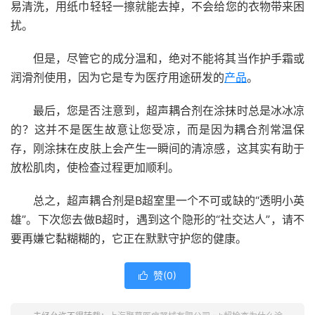
易清洗，用纸巾轻轻一擦就能去掉，不会给您的衣物带来困
扰。
但是，尽管它的成分温和，绝对不能将其当作护手霜或
润滑剂使用，因为它是专为医疗用途研发的
产品
。
最后，您是否注意到，超声耦合剂在涂抹时总是冰冰凉
的？这并不是医生故意让您受凉，而是因为耦合剂常温保
存，刚涂抹在皮肤上会产生一瞬间的清凉感，这其实有助于
放松肌肉，使检查过程更加顺利。
总之，超声耦合剂是B超室里一个不可或缺的“透明小英
雄”。下次您去做B超时，遇到这个隐形的“社交达人”，请不
要再嫌它黏糊糊的，它正在默默守护您的健康。
赞(
0
)
