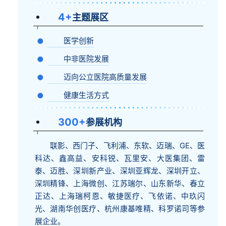
4+
主题展区
医学创新
中非医院发展
迈向公立医院高质量发展
健康生活方式
300+
参展机构
联影、西门子、飞利浦、东软、迈瑞、GE、医
科达、鑫高益、安科锐、瓦里安、大医集团、雷
泰、迈胜、深圳新产业、深圳亚辉龙、深圳开立、
深圳精锋、上海微创、江苏瑞尔、山东新华、春立
正达、上海瑞柯恩、敏捷医疗、飞依诺、中玖闪
光、湖南华创医疗、杭州康基唯精、科罗诺司等参
展企业。