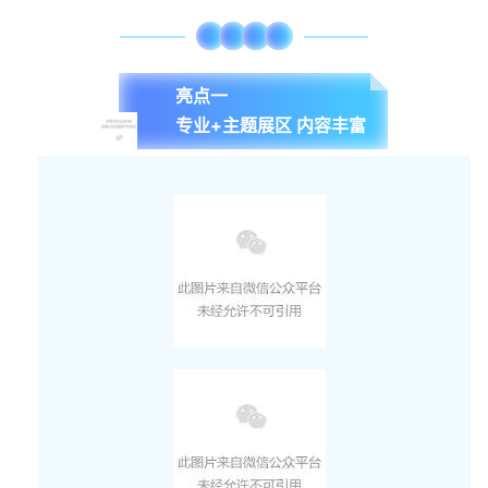
驻华使馆、国际组织、医疗机构和产业代表
2
0
2
5
共话全球卫生健康发展。
诚挚欢迎中国及各国卫生健康领域政府
官员、专业人士、产业伙伴、智库、媒体参
亮点一
加China-Hospeq 2025 和北京健康大会！
专业+主题展区 内容丰富