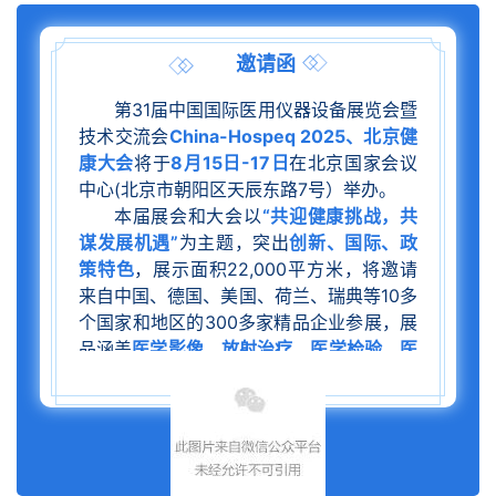
邀请函
第31届中国国际医用仪器设备展览会暨
技术交流会
China-Hospeq 2025、北京健
康大会
将于
8月15日-17日
在北京国家会议
中心(北京市朝阳区天辰东路7号）举办。
本届展会和大会以
“共迎健康挑战，共
谋发展机遇”
为主题，突出
创新、国际、政
策特色
，展示面积22,000平方米，将邀请
来自中国、德国、美国、荷兰、瑞典等10多
个国家和地区的300多家精品企业参展，展
品涵盖
医学影像、放射治疗、医学检验、医
用机器人、AI医疗大模型、眼科、移动诊疗
等领域
，集中展示适合中国和“一带一路”国
家卫生需求的
产品
、技术和解决方案。
展会同期将举办
2025北京健康大会
，
邀请相关国家卫生部门、地方卫生健康委、