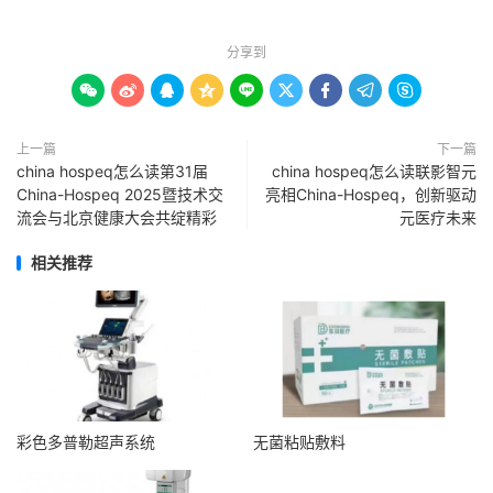
分享到









上一篇
下一篇
china hospeq怎么读第31届
china hospeq怎么读联影智元
China-Hospeq 2025暨技术交
亮相China-Hospeq，创新驱动
流会与北京健康大会共绽精彩
元医疗未来
相关推荐
彩色多普勒超声系统
无菌粘贴敷料