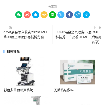
分享到









上一篇
下一篇
cmef展会怎么收费2026CMEF
cmef展会怎么收费87届CMEF·
第93届上海医疗器械博览会
科技秀丨产品荟-ICMD（附展商
名录）
相关推荐
彩色多普勒超声系统
无菌粘贴敷料