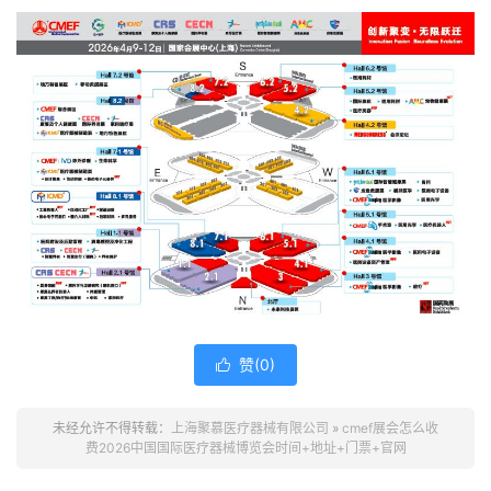
赞(
0
)

未经允许不得转载：
上海聚慕医疗器械有限公司
»
cmef展会怎么收
费2026中国国际医疗器械博览会时间+地址+门票+官网