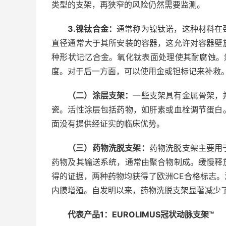
类型的支架，再狭窄的风险仍然需要监测。
3.镍钛合金：
通常称为镍钛诺，这种材料在
直径通常大于其所安装的容器，这允许对容器壁
种形状记忆合金。氧化钛表面处理使其耐腐蚀。
度。对于后一方面，可以使用金或钽标记来补救
（二）涂层支架：
一些支架具有金属骨架，
瓷。活性涂层包括药物，如肝素或血栓调节蛋白
面没有提供经证实的临床优势。
（三）药物洗脱支架：
药物洗脱支架主要用
药物及其输送系统，通常由聚合物制成。缓慢释
得的证据，两种药物均获得了欧洲CE合格标志
内膜增殖。自发明以来，药物洗脱支架显著减少
代表产品1：EUROLIMUS冠状动脉支架™