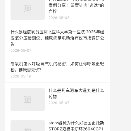
案例分享：留置针内“逃逸”的
血栓
2026-05-08
什么是经皮氧分压河北医科大学第一医院 2025年经
皮氧分压检测仪、糖尿病足电场治疗仪市场调研公
告
2026-05-07
制氧机怎么呼吸氧气机的秘密：如何让你呼吸更轻
松，健康更无忧？
2026-05-19
什么是药车河车大造丸是什么
药物
2026-05-07
storz器械为什么好德国史托斯
STORZ双极电切环26040GP1