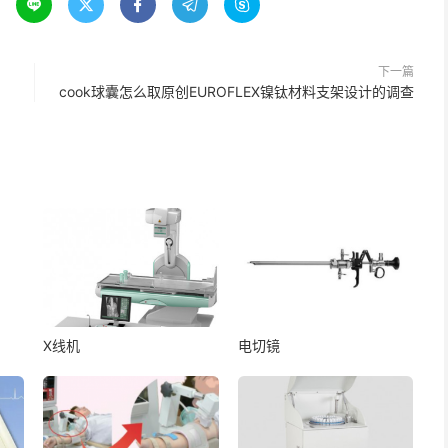





下一篇
cook球囊怎么取原创EUROFLEX镍钛材料支架设计的调查
X线机
电切镜