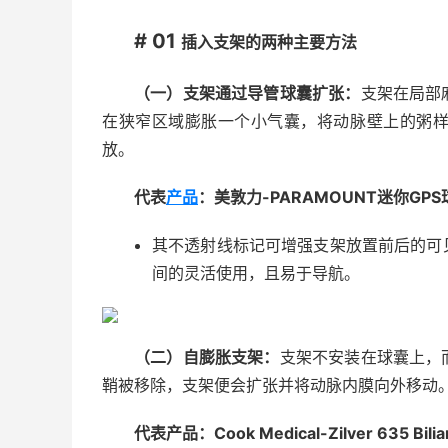
# 01
插入支架的两种主要方法
（一）支架通过导管球囊扩张：
支架在局部
在狭窄区域膨胀一个小气囊，将动脉壁上的粥
放。
代表
产品
：美敦力-PARAMOUNT迷你G
其不透射线标记可增强支架放置前后的可
间的灵活使用，且易于导航。
（二）自膨胀支架：
支架不安装在球囊上，
鞘被移除，支架便会扩张并将动脉内膜向外移动
代表产品：Cook Medical-Zilver 635 Bil