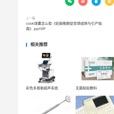




上一篇
cook球囊怎么取《妊娠晚期促宫颈成熟与引产指
南》.pptVIP
相关推荐
彩色多普勒超声系统
无菌粘贴敷料