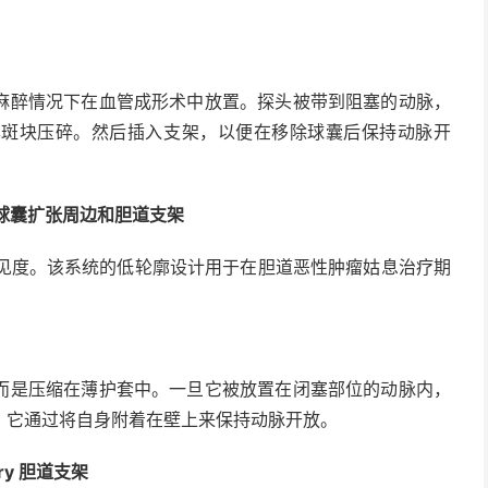
麻醉情况下在血管成形术中放置。探头被带到阻塞的动脉，
样斑块压碎。然后插入支架，以便在移除球囊后保持动脉开
PS球囊扩张周边和胆道支架
见度。该系统的低轮廓设计用于在胆道恶性肿瘤姑息治疗期
而是压缩在薄护套中。一旦它被放置在闭塞部位的动脉内，
。它通过将自身附着在壁上来保持动脉开放。
iary 胆道支架