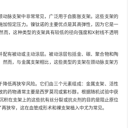
颈动脉支架中非常常见，广泛用于自膨胀支架。这些支架的
施加恒定压力。镍钛诺的主要优点是其高弹性，因为它是一
然而，这种类型的支架具有较低的径向强度和X射线不透明
。
并配有被动或主动涂层。被动涂层包括金、碳、聚合物和陶
。然而，与金属支架相比，这些类型的支架在颈动脉支架方
于降低再狭窄风险。它们由三个元素组成：金属支架、活性
放的药物通常主要是西罗莫司或紫杉醇。根据随机试验中获
。沉积在支架上的这些抗有丝分裂或抗炎剂的目的是阻止原位
了再狭窄，这在血管成形术和裸支架植入中尤为常见。