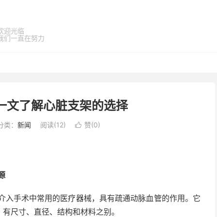
欢迎光临
我们一直在努力
取一文了解心脏支架的选择
分类：
新闻
阅读(
12
)
赞(
0
)

源
心脏介入手术中常用的医疗器械，具有疏通动脉血管的作用。它
，有尺寸、直径、结构和材料之别。