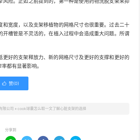
窄风险。正如之前提到的，第一种是使用药物洗脱支架来抑
度和宽度，以及支架移植物的网格尺寸也很重要。过去二十
的开槽管是不灵活的，在植入过程中会造成重大问题。所谓
。
括更好的支架释放力、新的网格尺寸及更好的支撑和更好的
窄率都有显著影响。
赞(
0
)

有限公司
»
cook球囊怎么取一文了解心脏支架的选择
分享到