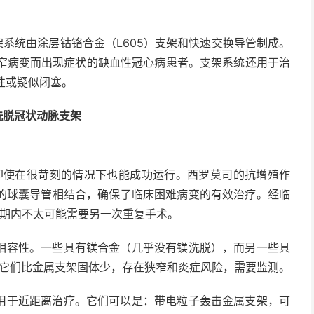
脉支架系统由涂层钴铬合金（L605）支架和快速交换导管制成。
窄病变而出现症状的缺血性冠心病患者。支架系统还用于治
性或疑似闭塞。
药物洗脱冠状动脉支架
统即使在很苛刻的情况下也能成功运行。西罗莫司的抗增殖作
验证的球囊导管相结合，确保了临床困难病变的有效治疗。经临
在短期内不太可能需要另一次重复手术。
相容性。一些具有镁合金（几乎没有镁洗脱），而另一些具
但它们比金属支架固体少，存在狭窄和炎症风险，需要监测。
用于近距离治疗。它们可以是：带电粒子轰击金属支架，可