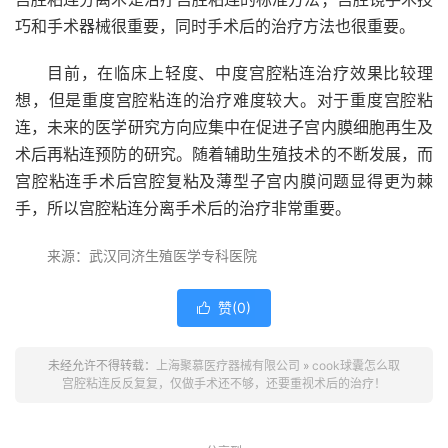
巧和手术器械很重要，同时手术后的治疗方法也很重要。
目前，在临床上轻度、中度宫腔粘连治疗效果比较理
想，但是重度宫腔粘连的治疗难度较大。对于重度宫腔粘
连，未来的医学研究方向应集中在促进子宫内膜细胞再生及
术后再粘连预防的研究。随着辅助生殖技术的不断发展，而
宫腔粘连手术后宫腔复粘及薄型子宫内膜问题显得更为棘
手，所以宫腔粘连分离手术后的治疗非常重要。
来源：武汉同济生殖医学专科医院
赞(
0
)

未经允许不得转载：
上海聚慕医疗器械有限公司
»
cook球囊怎么取
宫腔粘连反反复复，仅做手术还不够，还要重视术后的治疗！