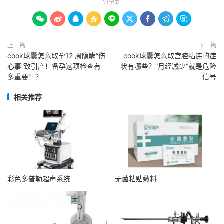
分享到









上一篇
下一篇
cook球囊怎么取孕12 周隐瞒“伤
cook球囊怎么取宫腔粘连的症
心事”致引产！备孕这项检查有
状有哪些？“月经减少”就是危险
多重要！？
信号
相关推荐
彩色多普勒超声系统
无菌粘贴敷料