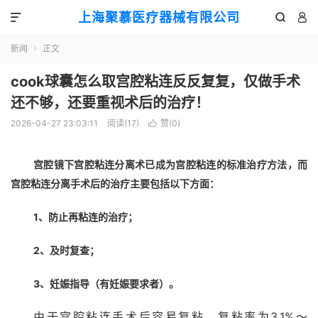
上海聚慕医疗器械有限公司



新闻
正文

cook球囊怎么取宫腔粘连反反复复，仅做手术
还不够，还要重视术后的治疗！
2026-04-27 23:03:11
阅读(
17
)
赞(
0
)

宫腔镜下宫腔粘连分离术已成为宫腔粘连的标准治疗方法，而
宫腔粘连分离手术后的治疗主要包括以下方面：
1、防止再粘连的治疗；
2、及时复查；
3、妊娠指导（有妊娠要求者）。
由于宫腔粘连手术后容易复粘，复粘率为3.1%～