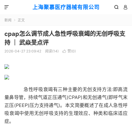
上海聚慕医疗器械有限公司



新闻
正文

cpap怎么调节成人急性呼吸衰竭的无创呼吸支
持 ｜ 武焱旻点评
2026-04-27 23:09:42
阅读(
14
)
赞(
0
)

急性呼吸衰竭有三种主要的无创支持方法:即高流
量鼻导管，持续气道正压通气(CPAP)和无创通气(即呼气末
正压(PEEP)压力支持通气)。本文简要概述了在成人急性呼
吸衰竭中使用无创呼吸支持的生理效应、种类和临床适应
症。