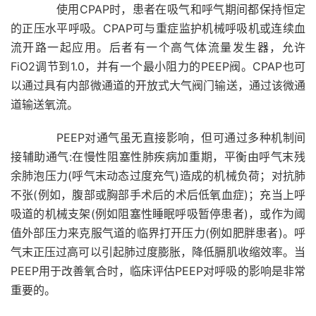
使用CPAP时，患者在吸气和呼气期间都保持恒定
的正压水平呼吸。CPAP可与重症监护机械呼吸机或连续血
流开路一起应用。后者有一个高气体流量发生器，允许
FiO2调节到1.0，并有一个最小阻力的PEEP阀。CPAP也可
以通过具有内部微通道的开放式大气阀门输送，通过该微通
道输送氧流。
PEEP对通气虽无直接影响，但可通过多种机制间
接辅助通气:在慢性阻塞性肺疾病加重期，平衡由呼气末残
余肺泡压力(呼气末动态过度充气)造成的机械负荷；对抗肺
不张(例如，腹部或胸部手术后的术后低氧血症)；充当上呼
吸道的机械支架(例如阻塞性睡眠呼吸暂停患者)，或作为阈
值外部压力来克服气道的临界打开压力(例如肥胖患者)。呼
气末正压过高可以引起肺过度膨胀，降低膈肌收缩效率。当
PEEP用于改善氧合时，临床评估PEEP对呼吸的影响是非常
重要的。