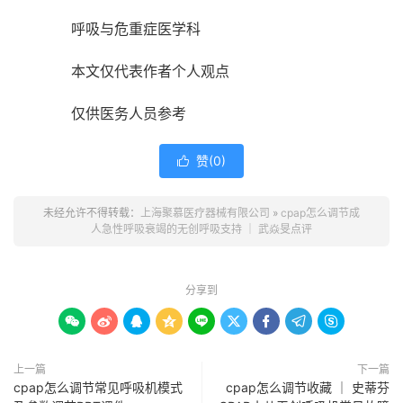
呼吸与危重症医学科
本文仅代表作者个人观点
仅供医务人员参考
赞(
0
)

未经允许不得转载：
上海聚慕医疗器械有限公司
»
cpap怎么调节成
人急性呼吸衰竭的无创呼吸支持 ｜ 武焱旻点评
分享到









上一篇
下一篇
cpap怎么调节常见呼吸机模式
cpap怎么调节收藏 ｜ 史蒂芬