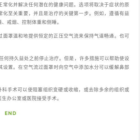
正常化并解决任何潜在的健康问题。选项将取决于症状的原
常化至关重要，并且是治疗的关键第一步。例如，遵循有益
酒、戒烟、控制体重和侧睡。
过面罩温和地提供恒定的正压空气流来保持气道畅通。也可
获得任何持久益处之前停止治疗。但是，许多措施可以帮助使设
其设置。在空气流过面罩时向空气中添加水分可以缓解鼻部
。外科手术可以使阻塞组织变硬或收缩，或去除多余的组织或
医生办公室或医院接受手术。
END