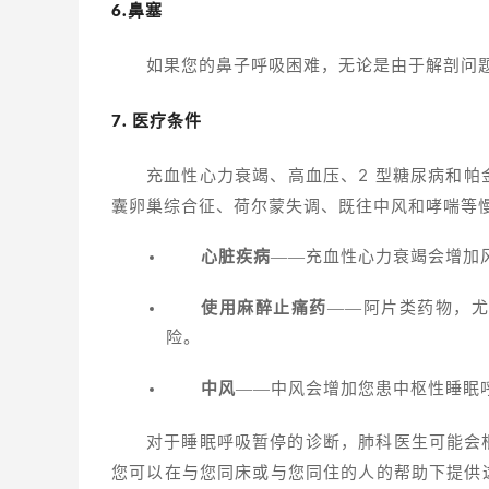
6.鼻塞
如果您的鼻子呼吸困难，无论是由于解剖问
7. 医疗条件
充血性心力衰竭、高血压、2 型糖尿病和
囊卵巢综合征、荷尔蒙失调、
既往中风和哮喘等
心脏疾病
——充血性心力衰竭会增加
使用麻醉止痛药
——阿片类药物，
险。
中风
——中风会增加您患中枢性睡眠
对于睡眠呼吸暂停的诊断，
肺科医生
可能会
您可以在与您同床或与您同住的人的帮助下提供