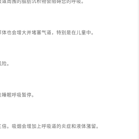
吸道周围的脂肪沉积物会阻碍您的呼吸。
样体也会增大并堵塞气道，特别是在儿童中。
风险。
性睡眠呼吸暂停。
三倍。吸烟会增加上呼吸道的炎症和液体潴留。