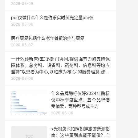
2026-05-09
pcr仪做什么什么是伯乐实时荧光定量pcr仪
2026-05-06
医疗康复包括什么老年骨折治疗与康复
2026-05-07
一什么诊断床(五)多部门协同,提供强有力的支持保
障体系。总务科、设备科、药剂科、信息科等均应
坚持“以患者为中心,以临床为核心”的服务理念,建立
服务病区制度,让护士、护理员有更多的时间在病房
2026-05-06
服务患者。一是提供满足患者住院需求及护理服务
需求的设备设施、护理用具、物品等,努力为患者提
什么品牌酶标仪好2024年酶标
供温馨、安全、舒适的就医环境。二是
仪中标季度盘点：五个品牌倍
受偏爱，两种型号成主力
2026-05-06
x光机怎么拍照朝鲜旅游亲测指
南：这些事到底能不能做？血