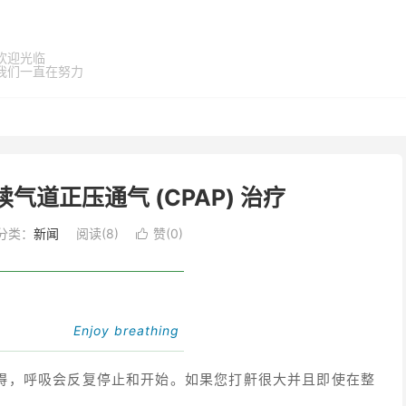
欢迎光临
我们一直在努力
气道正压通气 (CPAP) 治疗
分类：
新闻
阅读(
8
)
赞(
0
)

Enjoy breathing
碍，呼吸会反复停止和开始。如果您打鼾很大并且即使在整
。