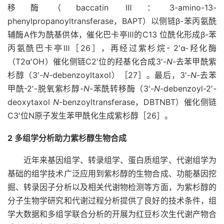
移酶（baccatin Ⅲ：3-amino-13-
phenylpropanoyltransferase，BAPT）以侧链β-苯丙氨酰
辅酶A作为酰基供体，催化巴卡亭Ⅲ的C13 位酰化形成β-苯
丙氨酰巴卡亭Ⅲ［26］，再经过紫杉烷- 2′α-羟化酶
（T2α′OH）催化侧链C2′位的羟基化合成3′-
N
-去苯甲酰紫
杉醇（3′-
N
-debenzoyltaxol）［27］。最后，3′-
N
-去苯
甲酰-2′-脱氧紫杉醇-
N
-苯酰转移酶（3′-
N
-debenzoyl-2′-
deoxytaxol
N
-benzoyltransferase，DBTNBT）催化侧链
C3′位N原子发生苯甲酰化生成紫杉醇［26］。
2 多组学分析助力紫杉醇生物合成
近年来基因组学、转录组学、蛋白质组学、代谢组学为
基础的组学技术广泛应用到紫杉醇的生物合成、功能基因挖
掘、转录因子分析以及相关代谢物检测等方面，为紫杉醇的
分子生物学研究和代谢过程分析提供了良好的技术条件，组
学大数据和多组学联合分析的开展为红豆杉次生代谢产物合