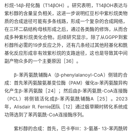
杉烷-14β-羟化酶（T14βOH）。研究表明，T14βOH表达与
紫杉醇的含量呈负相关，这进一步说明红豆杉中紫杉烷类物
质的合成途径可能有多条线路，形成一个复杂的合成网络，
在三环二萜结构母核形成之后，通过各类酶的修饰，从而合
成多种紫杉烷类化合物。后续研究显示，除了从GGPP到紫
杉醇所必需的19步反应之外，还有几条经过其他羟基化和酰
基化反应形成非有效紫杉烷的支路途径，这也是导致其中间
副产物众多的一个主要原因［36］。
β-苯丙氨酰辅酶A（β-phenylalanoyl-CoA）侧链的合
成：首先苯丙氨酸氨基变位酶（PAM）催化α-苯丙氨酸异构
化产生β-苯丙氨酸［24］；然后由β-苯丙氨酰-CoA连接酶
（PCL）将侧链活化成β-苯丙氨酰辅酶A［25］。2023
年，Alisdair R. Fernie团队［12］通过烟草瞬时转化系统成
功筛选到了苯丙氨酰-CoA连接酶序列。
紫杉醇的合成：首先，巴卡亭Ⅲ：3-氨基- 13-苯丙酰转