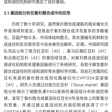
成和调控机制研究奠定了良好基础。
2.1 基因组分析在紫杉醇合成中的应用
历经了数十年研究，虽然紫杉醇合成通路的相关催化元
件逐渐得到鉴定，但是由于紫杉醇合成涉及复杂的多酶催
化，且副产物众多，中间体结构匮乏，其关键催化机制和合
成途径的反应顺序至今尚未被完全解析。近期，中国研究团
队先后公布了南方红豆杉［40］、喜马拉雅红豆杉［41］
和云南红豆杉［42］的基因组信息，对紫杉醇合成途径起
源进化机制和关键基因簇进行了系统研究，有助于解答紫杉
醇合成途径的形成和调控等关键科学问题。目前已克隆的红
豆杉来源的紫杉醇合成羟化酶被归为CYP725A亚家族
［41］，研究人员通过对南方红豆杉（
Taxus mairei
）基因
组分析揭示了细胞色素P450家族的基因组分布和调控规
律，发现了紫杉醇合成基因在红豆杉9号染色体上的聚集分
布现象，并通过建立基因间的共调控网络获得了17个
CYP725A基因、3个转移酶和10个转录因子［40］。此