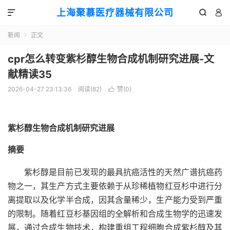
上海聚慕医疗器械有限公司



新闻
正文

cpr怎么转变紫杉醇生物合成机制研究进展-文
献精读35
2026-04-27 23:13:36
阅读(
82
)
赞(
0
)

紫杉醇生物合成机制研究进展
摘要
紫杉醇是目前已发现的最具抗癌活性的天然广谱抗癌药
物之一，其生产方式主要依赖于从珍稀植物红豆杉中进行分
离提取以及化学半合成，因其含量稀少，生产能力受到严重
的限制。随着红豆杉基因组的全解析和合成生物学的迅速发
展，通过合成生物技术，构建重组工程细胞合成紫杉醇及其