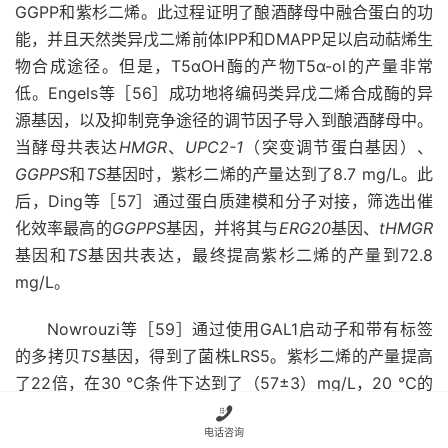
GGPP和紫杉二烯。此过程证明了酿酒酵母中融合蛋白的功
能，并且天然类异戊二烯前体IPP和DMAPP足以启动萜烯生
物合成途径。但是，T5αOH酶的产物T5α-ol的产量非常
低。Engels等［56］成功地将编码类异戊二烯合成酶的异
源基因，以及抑制竞争途径的调节因子导入到酿酒酵母中。
当酵母共表达
HMGR
、
UPC2-1
（突变调节蛋白基因）、
GGPPS
和
TS
基因时，紫杉二烯的产量达到了8.7 mg/L。此
后，Ding等［57］通过蛋白质建模和分子对接，筛选出催
化效率最高的
GGPPS
基因，并将其与
ERG20
基因、
tHMGR
基因和
TS
基因共表达，最终提高紫杉二烯的产量到72.8
mg/L。
Nowrouzi等［59］通过使用GAL1启动子和带有标签
的多拷贝
TS
基因，得到了菌株LRS5。紫杉二烯的产量提高
了22倍，在30 ℃条件下达到了（57±3）mg/L，20 ℃的
低温下，紫杉二烯产量可达到129 mg/L。同一研究小组的

电话咨询
Walls等［37］在LRS5的基础上，添加了编码
T5αOH
、同