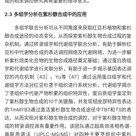
成的相关调控研究具有重要的指导意义。
2.3 多组学分析在紫杉醇合成中的应用
多组学联合分析可从不同角度来获取红豆杉植物和紫杉
醇合成途径的动态变化，从而探索紫杉醇生物合成过程的复
杂机制。通过转录组学和代谢组学联合分析，有助于解析红
豆杉中代谢物合成的表达调控网络及代谢网络，为进一步解
析紫杉烷类化合物的生物合成路径奠定基础；通过蛋白质组
学和代谢组学进行关联分析，有助于进一步揭示基因表达调
控的内在机制［43］。Yu等［47］通过运用蛋白组学和代
谢组学方法对红豆杉茎干组织进行系统分析，代谢组学揭示
了茎组织中代谢产物积累的组织特异性，蛋白质组学鉴定到
了紫杉醇生物合成的10个关键酶，并发现韧皮部特异性表达
的TmMYB3通过激活紫杉醇生物合成途径中TBT和TS的表
达，从而实现对紫杉醇生物合成的调控，对于紫杉醇生物合
成的转录调控具有重要作用。该团队通过超高效液相色谱-
串联质谱法（UPLC-MS/MS）对四种主要茎组织中紫杉