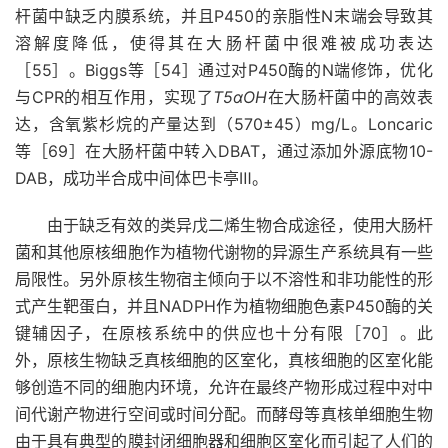
杆菌中缺乏内膜系统，并且P450的亲脂性N末端会导致其
溶解度降低，使得其在大肠杆菌中很难被成功表达
［55］。Biggs等［54］通过对P450酶的N端修饰，优化
与CPR的相互作用，实现了
T5αOH
在大肠杆菌中的高效表
达，含氧紫杉烷的产量达到（570±45）mg/L。Loncaric
等［69］在大肠杆菌中转入DBAT，通过添加外源底物10-
DAB，成功半合成中间体巴卡亭Ⅲ。
由于缺乏有效的类异戊二烯生物合成途径，使用大肠杆
菌和其他原核细胞作为植物代谢物的异源生产系统具有一些
局限性。另外原核生物宿主倾向于以不溶性和非功能性的形
式产生靶蛋白，并且NADPH作为植物细胞色素P450酶的关
键辅因子，在原核系统中的供应也十分有限［70］。此
外，原核生物缺乏真核细胞的区室化，真核细胞的区室化能
够创造不同的细胞内环境，允许在最终产物形成过程中对中
间代谢产物进行空间或时间分配。而酵母等真核单细胞生物
由于具有典型的膜封闭细胞器和细胞区室化而引起了人们的