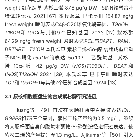
weight 红花烟草 紫杉二烯 87.8 μg/g DW TS的N端融合叶
绿体转运肽 2021 [67] 本氏烟草 巴卡亭Ⅲ 154.87 ng/g
fresh weight 瞬时表达C4β-C20环氧化酶基因、
T9αOH
、
T1βOH
和
T9OX
与其他9个已知基因 2023 [12] 紫杉醇
64.29 ng/g fresh weight 瞬时表达
PCL
与
BAPT
、
PAM
、
DBTNBT
、
T2′OH
本氏烟草 紫杉二烯-5α-醇 弱组成型启动
子NOS弱化
T5αOH
的表达 5α,10β-二乙酰氧基- 紫杉二
烯-13α-醇 42 µg/g DW (
NOS
)
T10βOH
、
DBAT
和
(
NOS
)
T13αOH
2024 [39] 本氏烟草 巴卡亭Ⅲ 瞬时表达
TOT
和
T9αOH
-1与其他7个已知合成基因 2024 [13]
3.1 原核细胞底盘生物合成紫杉醇研究进展
Huang等［49］首次在大肠杆菌中直接过表达
IDI、
GGPPS
和
TS
三个基因，紫杉二烯产量约为0.5 mg/L，继续
将大肠杆菌自身的脱氧木酮糖-5-磷酸途径进行过表达，使
紫杉二烯的产量提升至1.3 mg/L。Ajikumar等［50］引入