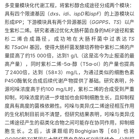
多变量模块化代谢工程，将紫杉醇合成途径分成两个模块：
具有四个限速基因（
dxs、idi、ispD
和
ispF
）的上游模块以
形成IPP；下游模块具有两个异源基因（
GGPPS、TS
）以产
生紫杉二烯。研究者通过优化大肠杆菌自身的MEP途径和紫
杉二烯合成路径，成功地在大肠杆菌中过表达
TS
和
T5αOH
基因，使得大肠杆菌发酵培养物中紫杉二烯的产
量提高了约15 000倍，达到1 g/L（这是迄今为止报道的最
高产量），同时紫杉二烯-5α-醇（T5α-ol）的产量也提高
了2400倍，达到（58±3）mg/L，为通过类似的细胞色素
P450酶氧化合成后续代谢产物提供了基础。研究表明，外
源吲哚浓度高于约100 mg/L时，紫杉二烯的合成受到严重
抑制，吲哚浓度的进一步增加也会抑制细胞生长，且抑制程
度具有高度的菌株依赖性。吲哚与类异戊二烯途径相互作用
的生化机制目前尚不清楚，但研究结果表明，吲哚与类异戊
二烯途径产生的萜类化合物之间可能存在协同作用，抑制细
胞生长。之后，该课题组的Boghigian等［68］也将