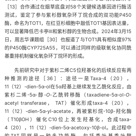
［13］合作通过在烟草底盘对58个关键候选基因进行酶活
测试，鉴定了参与紫杉醇氧杂环丁烷合成的双功能P450
酶，命名为TOT1，在红豆杉细胞中敲低TOT1基因表达量，
可以显著降低巴卡亭Ⅲ和紫杉醇的生物合成。2024年3月15
日，周志华课题组［30］也报道了与TOT1具有相似度97%
的P450酶CYP725A55，可以通过同样的级联氧化协同酰
基重排机制催化氧杂环丁烷环的形成。
先前研究中对于紫杉二烯C5位羟基化的后续反应有两
种推测的途径［36］：途径一是Taxa-4（20），
11（12）-dien-5α-ol在5α羟基上继续发生乙酰化反应，由
紫杉二烯-5α-醇-
O
-乙酰转移酶（taxadiene-5α-ol-
O
-
acetyl transferase， TAT）催化形成taxa-4（20），
11（12）-dien-5α-yl-acetate，再被紫杉烷-10β-羟化酶
（T10βOH）催化C10位上发生羟基化，合成taxa-
4（20），11（12）-dien-5α-acetoxy-10β-ol。此过程中
的TAT同样是一种多功能酶，包括香叶基香叶醇