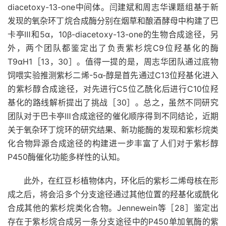
diacetoxy-13-one中间体。闫建斌和周志华课题组基于新
发现的氧杂环丁烷合成酶分别在烟草和酿酒酵母中构建了巴
卡亭Ⅲ和5α，10β-diacetoxy-13-one的生物合成途径，另
外，两个团队都鉴定出了负责紫杉烷C9位羟基化的酶
T9αH1［13，30］。值得一提的是，周志华团队通过底物
饲喂实验推测紫杉二烯-5α-醇是首先通过C13位羟基化进入
的紫杉醇合成途径，对先进行C5位乙酰化后进行C10位羟
基化的路线解析提出了挑战［30］。总之，虽然不同研究
团队对于巴卡亭Ⅲ合成途径的催化顺序得到不同结论，近期
关于氧杂环丁烷环的研究结果、新功能酶的发现和紫杉烷类
化合物异源合成途径的构建进一步丰富了人们对于紫杉醇
P450酶催化功能多样性的认知。
此外，在红豆杉植物体内，环化后的紫杉二烯母核在形
成之后，将会沿多个分支途径通过其他位置的羟基化或酰化
合成其他的紫杉烷类化合物。Jennewein等［28］鉴定出
存在于紫杉烷合成另一条分支途径中的P450单加氧酶的紫