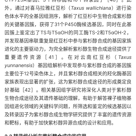
外，通过对喜马拉雅红豆杉（
Taxus wallichiana
）进行染
色体水平的全基因组测序，解析了红豆杉中生物合成紫杉醇
的关键基因簇，获得了31个P450酶候选基因，同时在此基
因簇上鉴定出了TS与T5αOH的同工酶TS-2和T5αOH-2，
并发现基因串联重复是红豆杉中参与紫杉醇合成的基因家族
进化的主要驱动力，为完全解析紫杉醇生物合成途径提供了
重要遗传资源［41］。在对云南红豆杉（
Taxus
yunnanensis
）基因组解析中发现参与紫杉醇合成的基因簇
主要位于12号染色体上，并且紫杉醇合成相关的羟化酶基因
家族表现出显著的扩张，这为紫杉醇合成途径的形成奠定良
好基础［42］。相关基因组学研究将深化人类对于紫杉醇
生物合成途径及其遗传基础的理解，有助于解答裸子植物基
因组进化领域的关键科学问题，所筛选和鉴定的候选基因以
及转录因子为紫杉醇合成生物学研究提供了丰富的遗传资源
和靶标，有助于加快紫杉醇异源合成的设计和应用。