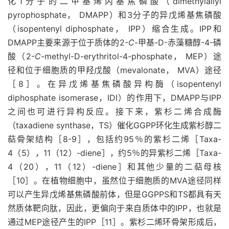
化1分子的二甲基烯丙基焦磷酸（dimethylallyl
pyrophosphate， DMAPP）和3分子的异戊烯基焦磷酸
（isopentenyl diphosphate， IPP）缩合生成。IPP和
DMAPP主要来源于位于质体的2-
C
-甲基-D-赤藻糖醇-4-磷
酸（2-
C
-methyl-D-erythritol-4-phosphate， MEP）途
径和位于细胞质的甲羟戊酸（mevalonate， MVA）途径
［8］。在异戊烯基焦磷酸异构酶（isopentenyl
diphosphate isomerase，IDI）的作用下，DMAPP与IPP
之间也可进行异构反应。接下来，紫杉二烯合成酶
（taxadiene synthase，TS）催化GGPP环化生成紫杉醇二
萜骨架结构［8-9］，包括约95％的紫杉二烯［Taxa-
4（5），11（12）-diene］，约5％的异紫杉二烯［Taxa-
4（20），11（12）-diene］和其他少量的二萜母核
［10］。在植物细胞中，虽然位于细胞质的MVA途径同样
可以产生异戊烯基焦磷酸前体，但是GGPPS和TS都具有天
然质体靶向肽，因此，更偏向于来自质体中的IPP，也就是
通过MEP途径产生的IPP［11］。紫杉二烯环骨架形成后，