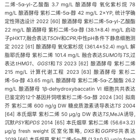
二烯-5α-yl-乙酸酯 3.7 mg/L 酿酒酵母 氧化紫杉烷 78
mg/L 酿酒酵母 紫杉二烯-5α-醇 42 mg/L 2×YP, 统计学确
定性筛选设计 2022 [60] 酿酒酵母 紫杉二烯-5α-yl-乙酸酯
22 mg/L 酿酒酵母 紫杉二烯-5α-醇 (38.1±8.4) mg/L 启动
子pHXT7,融合表达
T5OH
和
CPR
,中性pH条件下静息细胞测
定 2022 [61] 酿酒酵母 氧化紫杉烷 (361.4±52.4) mg/L 解
脂耶氏酵母 紫杉二烯 101.4 mg/L 融合表达
SUMO
与
TS
,过
表达
tHMG1
、
GGS1
和
TS
2023 [62] 酿酒酵母 紫杉二烯
215 mg/L 计算代谢工程 2023 [63] 酿酒酵母 紫杉二
烯-5α-醇 43.65 mg/L 酿酒酵母 紫杉二烯-5α-乙酸酯 26.2
mg/L 酿酒酵母 1β-dehydroxybaccatin Ⅵ 细胞共共表达
已鉴定的12个基因并饲喂紫杉二烯-5α-醇 2024 [30] 拟南
芥 紫杉二烯 600 ng/g DW 糖皮质激素诱导表达
TS
2004
[64] 本氏烟草 紫杉二烯 50 μg/g DW 表达
TS
,MeJA诱导,
沉默
PSY
和
PDS
2014 [65] 本氏烟草 紫杉二烯 (56.6±3.2)
µg/g fresh weight 区室化策略,
DXS
和
GGPPS
共表达
2019 [66] 本氏烟草 紫杉二烯-5α-醇 (1.3±0.5) µg/g fresh