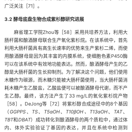
广泛关注［71］。
3.2 酵母底盘生物合成紫杉醇研究进展
麻省理工学院Zhou等［58］采用共培养方法，利用大
肠杆菌和酿酒酵母联合生产氧化紫杉烷。在该系统中，首先
利用大肠杆菌具有高生长速率的优势来生产紫杉二烯，而使
用酿酒酵母是因为其丰富的内膜系统，使细胞色素P450酶
可以在该系统中有效地功能表达。然而，酿酒酵母产生的乙
醇是大肠杆菌的生长抑制剂。为了解决这个问题，他们使用
木糖作为碳源，而木糖只能被大肠杆菌使用，当大肠杆菌消
耗木糖产生乙酸盐，乙酸盐便可以被酿酒酵母代谢，而不产
生乙醇。最终，该方法产生了33 mg/L的氧化紫杉烷产物
［58］。DeJong等［72］将紫杉醇合成途径中的8个基因
（
GGPPS
、
TS
、
T5αOH
、
T10βOH、T13αOH
、
TAT
、
TBT
和
DBAT
）成功转化到酿酒酵母的两个质粒中，通过体
内、体外实验验证了基因的表达，并且在系统中检测到