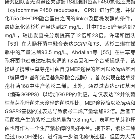
研究团队首先对途径关键酶TS和细胞色素P450氧化还原酶
（cytochmme P450 reductase， CPR）进行筛选，并优
化T5αOH-CPR融合蛋白之间的linker及菌株发酵的条件，
最终氧化紫杉烷产量达到27 mg/L，其中T5α-ol产量达到7
mg/L，较出发菌株分别提高了12倍和23倍。许建和团队
［53］在大肠杆菌中融合表达
GGPP
和
TS
，紫杉二烯在摇
瓶中的产量达到93.5 mg/L。Abdallah等［55］在枯草芽
孢杆菌中过表达植物来源的
TS
基因和一个合成操纵子，该
操纵子携带枯草芽孢杆菌自身MEP途径的基因以及
IspA
基因
（编码香叶基和法尼基焦磷酸合成酶），首次实现在枯草芽
孢杆菌168中生产紫杉二烯。此外，通过过表达
crtE
基因
（编码GGPPS）以增加GGPP的供应，与仅表达
TS
并依赖
枯草芽孢杆菌先天途径的菌株相比，MEP途径酶以及
IspA
和
GGPPS
基因的过表达导致紫杉二烯产量增加83倍。后者工
程菌株产生的紫杉二烯总量为17.8 mg/L，表明枯草芽孢杆
菌也可作为一个生产紫杉醇的良好平台。接下来，紫杉二烯
经过T5αOH催化，进行第一步氧化修饰过程。但因为大肠