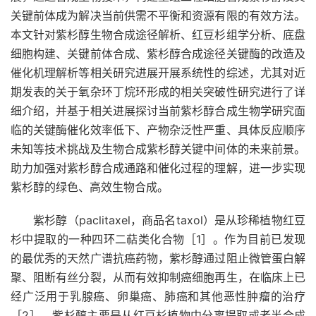
关键前体成为解决当前供需不平衡和资源有限的有效方法。
本文针对紫杉醇生物合成途径解析、红豆杉组学分析、底盘
细胞构建、关键前体合成、紫杉醇合成途径关键酶的改造及
催化机理解析等相关研究进展开展系统性的综述，尤其对近
期发表的关于氧杂环丁烷环形成的相关突破性研究进行了详
细介绍，并基于相关进展探讨当前紫杉醇合成生物学研究面
临的关键酶催化效率低下、产物杂泛性严重、具体反应顺序
未知等技术挑战及生物合成紫杉醇关键中间体的未来前景。
助力加强对紫杉醇合成通路和催化过程的理解，进一步实现
紫杉醇的绿色、高效生物合成。
紫杉醇（paclitaxel，商品名taxol）是从珍稀植物红豆
杉中提取的一种四环二萜类化合物［1］。作为目前已发现
的最优秀的天然广谱抗癌药物，紫杉醇通过阻止微管蛋白解
聚、阻断有丝分裂，从而有效抑制癌细胞再生，在临床上已
经广泛用于乳腺癌、卵巢癌、肺癌和其他恶性肿瘤的治疗
［2］。紫杉醇主要是从红豆杉植物中分离提取或者半合成