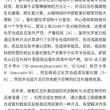
获得，其含量不足整棵植物的万分之一，并且红豆杉属植物
生长缓慢，再生能力差，从植物组织中提取紫杉醇受到极大
限制［3］。紫杉醇化学结构十分复杂，中心母核和侧链共
有11个手性中心，理论上有2048个非对映异构体，这使得
化学合成反应条件严苛、产量较低［4］。虽然化学家已经
通过多种方法对其进行了化学全合成的研究，但合成路线复
杂，而且反应条件难以控制，合成得率极低。目前，临床和
科研所需的商业化紫杉醇生产多集中于化学半合成法，即首
先从红豆杉枝叶里提取出紫杉烷类中间产物，如10-去乙酰
巴卡亭Ⅲ（10-deacetylbaccatin Ⅲ，10-DAB）和巴卡亭
Ⅲ（baccatin Ⅲ），然后再经过化学合成得到紫杉醇［5-
6］，然而半合成方法仍然依赖于珍稀的红豆杉植物资源。
近年来，随着红豆杉基因组的完全解析与合成生物学的
迅速发展［7］，利用合成生物技术，通过重组工程细胞来
合成紫杉醇是目前极具应用前景的一种方法，有望解决市场