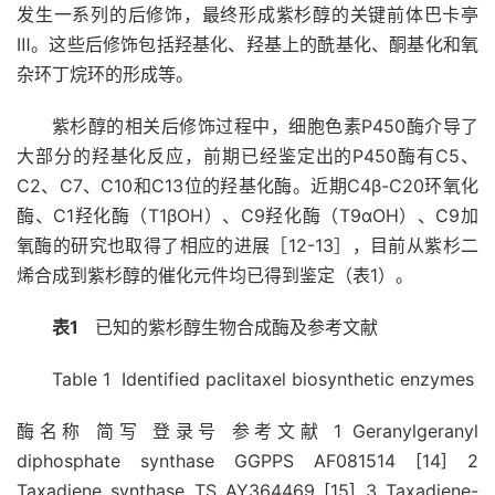
发生一系列的后修饰，最终形成紫杉醇的关键前体巴卡亭
Ⅲ。这些后修饰包括羟基化、羟基上的酰基化、酮基化和氧
杂环丁烷环的形成等。
紫杉醇的相关后修饰过程中，细胞色素P450酶介导了
大部分的羟基化反应，前期已经鉴定出的P450酶有C5、
C2、C7、C10和C13位的羟基化酶。近期C4β-C20环氧化
酶、C1羟化酶（T1βOH）、C9羟化酶（T9αOH）、C9加
氧酶的研究也取得了相应的进展［12-13］，目前从紫杉二
烯合成到紫杉醇的催化元件均已得到鉴定（表1）。
表1
已知的紫杉醇生物合成酶及参考文献
Table 1 Identified paclitaxel biosynthetic enzymes
酶名称 简写 登录号 参考文献 1 Geranylgeranyl
diphosphate synthase GGPPS AF081514 [14] 2
Taxadiene synthase TS AY364469 [15] 3 Taxadiene-