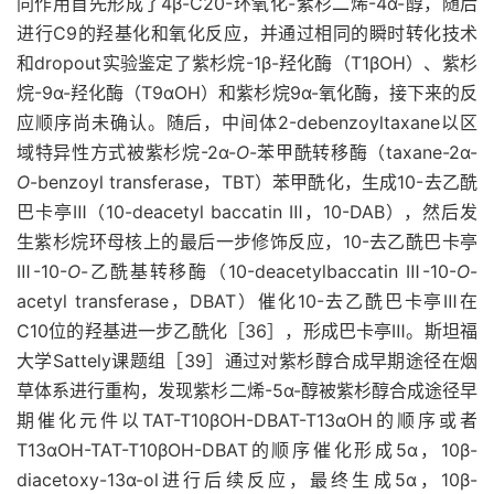
同作用首先形成了4β-C20-环氧化-紫杉二烯-4α-醇，随后
进行C9的羟基化和氧化反应，并通过相同的瞬时转化技术
和dropout实验鉴定了紫杉烷-1β-羟化酶（T1βOH）、紫杉
烷-9α-羟化酶（T9αOH）和紫杉烷9α-氧化酶，接下来的反
应顺序尚未确认。随后，中间体2-debenzoyltaxane以区
域特异性方式被紫杉烷-2α-
O
-苯甲酰转移酶（taxane-2α-
O
-benzoyl transferase，TBT）苯甲酰化，生成10-去乙酰
巴卡亭Ⅲ（10-deacetyl baccatin Ⅲ，10-DAB），然后发
生紫杉烷环母核上的最后一步修饰反应，10-去乙酰巴卡亭
Ⅲ-10-
O
-乙酰基转移酶（10-deacetylbaccatin Ⅲ-10-
O
-
acetyl transferase，DBAT）催化10-去乙酰巴卡亭Ⅲ在
C10位的羟基进一步乙酰化［36］，形成巴卡亭Ⅲ。斯坦福
大学Sattely课题组［39］通过对紫杉醇合成早期途径在烟
草体系进行重构，发现紫杉二烯-5α-醇被紫杉醇合成途径早
期催化元件以TAT-T10βOH-DBAT-T13αOH的顺序或者
T13αOH-TAT-T10βOH-DBAT的顺序催化形成5α，10β-
diacetoxy-13α-ol进行后续反应，最终生成5α，10β-