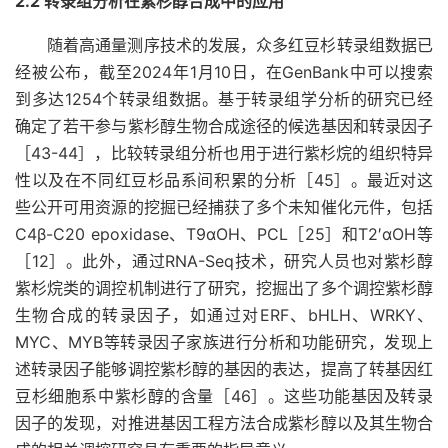
2.2 转录组分析在紫杉醇合成中的应用
随着高通量测序技术的发展，众多红豆杉转录组数据已
经被公布，截至2024年1月10日，在GenBank中可以搜索
到多达1254个转录组数据。基于转录组学分析的研究已经
确定了若干参与紫杉醇生物合成途径的候选基因和转录因子
［43-44］，比较转录组分析也用于进行紫杉烷的组织特异
性以及在不同红豆杉品系间积累的分析［45］。最近对这
些公开可用资源的挖掘已经捕获了多个未知催化元件，包括
C4β-C20 epoxidase、T9αOH、PCL［25］和T2′αOH等
［12］。此外，通过RNA-Seq技术，研究人员也对紫杉醇
紫杉烷类的调控机制进行了研究，挖掘出了多个调控紫杉醇
生物合成的转录因子，如通过对ERF、bHLH、WRKY、
MYC、MYB等转录因子家族进行分析和功能研究，发现上
述转录因子能够调控紫杉醇的基因的表达，提高了转基因红
豆杉细胞系中紫杉醇的含量［46］。这些功能基因及转录
因子的发现，对推进基因工程方法合成紫杉醇以及其生物合