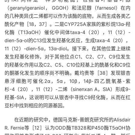
（geranylgeraniol， GGOH）和法尼醇（farnesol）在内
的几种类异戊二烯都可以作为该酶的底物，从而生成各类乙
酰化产物［18，37］。二是CYP725A家族的紫杉烷13α-羟
化酶（T13αOH）催化中间体taxa-4（20），11（12）-
dien-5α-ol的C13位发生羟基化反应，生成taxa-4（20），
11（12）-dien-5α，13α-diol。接下来，在其他位置上继续
发生羟基化修饰，对于其他位点C1、C2、C7、C9位发生
的羟基化作用以及C2、C5、C10位羟基上的酰基化和C9位
的酮基化发生的顺序尚不明确。戴均贵等［38］发现银杏
悬浮细胞可催化2α，5α，10β，14β-四乙酰氧基-紫
杉-4（20），11（12）-二烯（sinenxan A，SIA）形成9-
羟基-SIA，这说明可以从银杏中寻找C9羟化酶，从而在红
豆杉中找到相应的同源基因。
在近期的研究中，德国马克斯-普朗克研究所的Alisdair
R. Fernie等［12］认为ODD酶TB328和P450酶T5αOH协