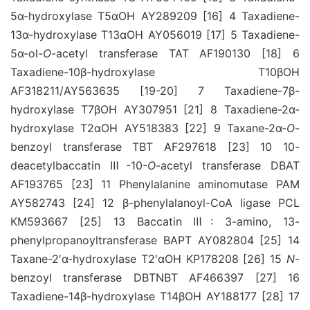
5α-hydroxylase T5αOH AY289209 [16] 4 Taxadiene-
13α-hydroxylase T13αOH AY056019 [17] 5 Taxadiene-
5α-ol-
O
-acetyl transferase TAT AF190130 [18] 6
Taxadiene-10β-hydroxylase T10βOH
AF318211/AY563635 [19-20] 7 Taxadiene-7β-
hydroxylase T7βOH AY307951 [21] 8 Taxadiene-2α-
hydroxylase T2αOH AY518383 [22] 9 Taxane-2α-
O
-
benzoyl transferase TBT AF297618 [23] 10 10-
deacetylbaccatin Ⅲ-10-
O
-acetyl transferase DBAT
AF193765 [23] 11 Phenylalanine aminomutase PAM
AY582743 [24] 12 β-phenylalanoyl-CoA ligase PCL
KM593667 [25] 13 Baccatin Ⅲ: 3-amino, 13-
phenylpropanoyltransferase BAPT AY082804 [25] 14
Taxane-2′α-hydroxylase T2′αOH KP178208 [26] 15
N
-
benzoyl transferase DBTNBT AF466397 [27] 16
Taxadiene-14β-hydroxylase T14βOH AY188177 [28] 17