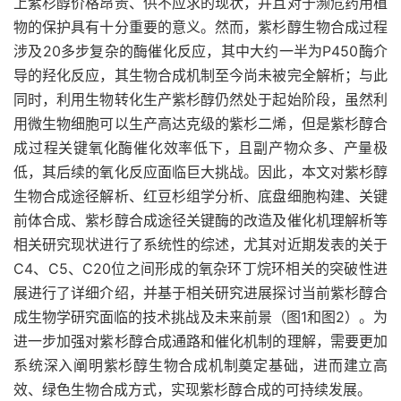
上紫杉醇价格昂贵、供不应求的现状，并且对于濒危药用植
物的保护具有十分重要的意义。然而，紫杉醇生物合成过程
涉及20多步复杂的酶催化反应，其中大约一半为P450酶介
导的羟化反应，其生物合成机制至今尚未被完全解析；与此
同时，利用生物转化生产紫杉醇仍然处于起始阶段，虽然利
用微生物细胞可以生产高达克级的紫杉二烯，但是紫杉醇合
成过程关键氧化酶催化效率低下，且副产物众多、产量极
低，其后续的氧化反应面临巨大挑战。因此，本文对紫杉醇
生物合成途径解析、红豆杉组学分析、底盘细胞构建、关键
前体合成、紫杉醇合成途径关键酶的改造及催化机理解析等
相关研究现状进行了系统性的综述，尤其对近期发表的关于
C4、C5、C20位之间形成的氧杂环丁烷环相关的突破性进
展进行了详细介绍，并基于相关研究进展探讨当前紫杉醇合
成生物学研究面临的技术挑战及未来前景（图1和图2）。为
进一步加强对紫杉醇合成通路和催化机制的理解，需要更加
系统深入阐明紫杉醇生物合成机制奠定基础，进而建立高
效、绿色生物合成方式，实现紫杉醇合成的可持续发展。