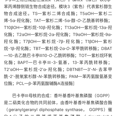
苯丙烯醇侧链生物合成途径。模块3（紫色）代表紫杉醇生
物合成途径。TS—紫杉二烯合成酶；T5αOH—紫杉二
烯-5α-羟化酶；TAT—紫杉二烯-5α-醇-
O
-乙酰基转移酶；
T10βOH—紫杉烷-10β-羟化酶；T13αOH—紫杉烷-13α-羟
化酶；T2αOH—紫杉烷-2α-羟化酶；T9αOH—紫杉烷-9α-
羟化酶；T7βOH—紫杉烷-7β-羟化酶；T1βOH—紫杉
烷-1β-羟化酶；TBT—紫杉烷-2α-
O
-苯甲酰转移酶；DBAT
—10-去乙酰巴卡亭Ⅲ10-
O
-乙酰转移酶；TOT—紫杉烷环氧
化酶；BAPT—巴卡亭Ⅲ-3-氨基，13-苯丙酰转移酶；
T2′αOH—紫杉烷-2′α-羟化酶；DBTNBT—3′-
N
-去苯甲
酰-2′-脱氧紫杉醇-
N
-苯酰转移酶；PAM—苯丙氨酸氨基变
位酶；PCL—β-苯丙氨酸辅酶A连接酶］
巴卡亭Ⅲ母核的合成：香叶基香叶基焦磷酸（GGPP）
是二萜类化合物的共同前体，由香叶基香叶基焦磷酸合酶
（geranylgeranyl diphosphate synthase， GGPPS）催