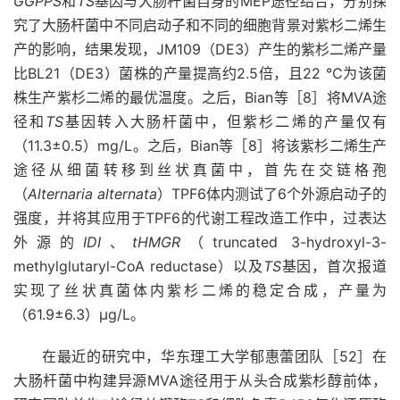
GGPPS
和
TS
基因与大肠杆菌自身的MEP途径结合，分别探
究了大肠杆菌中不同启动子和不同的细胞背景对紫杉二烯生
产的影响，结果发现，JM109（DE3）产生的紫杉二烯产量
比BL21（DE3）菌株的产量提高约2.5倍，且22 ℃为该菌
株生产紫杉二烯的最优温度。之后，Bian等［8］将MVA途
径和
TS
基因转入大肠杆菌中，但紫杉二烯的产量仅有
（11.3±0.5）mg/L。之后，Bian等［8］将该紫杉二烯生产
途径从细菌转移到丝状真菌中，首先在交链格孢
（
Alternaria alternata
）TPF6体内测试了6个外源启动子的
强度，并将其应用于TPF6的代谢工程改造工作中，过表达
外源的
IDI
、
tHMGR
（truncated 3-hydroxyl-3-
methylglutaryl-CoA reductase）以及
TS
基因，首次报道
实现了丝状真菌体内紫杉二烯的稳定合成，产量为
（61.9±6.3）μg/L。
在最近的研究中，华东理工大学郁惠蕾团队［52］在
大肠杆菌中构建异源MVA途径用于从头合成紫杉醇前体，