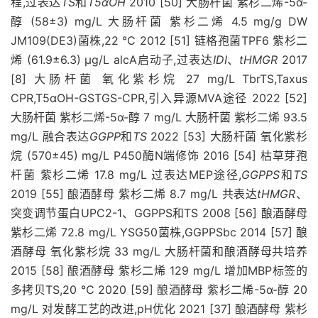
程,过表达
TS
和
T5αOH
2010 [50] 大肠杆菌 紫杉二烯-5α-
醇 (58±3) mg/L 大肠杆菌 紫杉二烯 4.5 mg/g DW
JM109(DE3)菌株,22 °C 2012 [51] 链格孢菌TPF6 紫杉二
烯 (61.9±6.3) μg/L alcA启动子,过表达
IDI
、
tHMGR
2017
[8] 大肠杆菌 氧化紫杉烷 27 mg/L TbrTS,Taxus
CPR,T5αOH-GSTGS-CPR,引入异源MVA途径 2022 [52]
大肠杆菌 紫杉二烯-5α-醇 7 mg/L 大肠杆菌 紫杉二烯 93.5
mg/L 融合表达
GGPP
和
TS
2022 [53] 大肠杆菌 氧化紫杉
烷 (570±45) mg/L P450酶N端修饰 2016 [54] 枯草芽孢
杆菌 紫杉二烯 17.8 mg/L 过表达MEP途径,
GGPPS
和
TS
2019 [55] 酿酒酵母 紫杉二烯 8.7 mg/L 共表达
tHMGR
、
突变调节蛋白UPC2-1、GGPPS和TS 2008 [56] 酿酒酵母
紫杉二烯 72.8 mg/L YSG50菌株,GGPPSbc 2014 [57] 酿
酒酵母 氧化紫杉烷 33 mg/L 大肠杆菌和酿酒酵母共培养
2015 [58] 酿酒酵母 紫杉二烯 129 mg/L 增加MBP标签的
多拷贝TS,20 ℃ 2020 [59] 酿酒酵母 紫杉二烯-5α-醇 20
mg/L 对发酵工艺的改进,pH优化 2021 [37] 酿酒酵母 紫杉