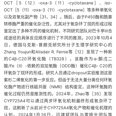
OCT［5（12）-oxa-3（11）-cyclotaxane］、
iso
-
OCT［5（11）-oxa-3（11）-cyclotaxane］等多种单氧化
以及双氧化副产物［31，34］。随后，由于P450酶和酰基
转移酶严重的催化杂泛性，尤其对于氧杂环丁烷的形成过程
鉴定出了多种不同的催化机制，不同研究团队对巴卡亭Ⅲ合
成途径的具体反应顺序进行了不同的推测。2023年10月4
日，德国马克斯-普朗克研究所分子生理学研究中心的
Zhang Youjun和Alisdair R. Fernie等［12］发现了一种新
的C4β-C20环氧化酶（TB328），该酶作为α-酮戊二
酸/Fe（Ⅱ）-依赖的双加氧酶（ODD酶）催化C4β- C20的
环氧杂丁烷环的形成，研究人员通过dropout实验推测这是
紫杉二烯氧化的第一步反应。但由于无法大量分离任何环氧
化酶产物进行核磁共振（NMR）结构鉴定，这种环氧酶的
催化过程仍然是推测性的。2024年，Zhao等［35］发现
CYP725A4可以通过两步环氧化机制最终形成氧杂环丁
烷，这刷新了从前对于CYP725A4氧化产物和催化机理的
认知。2024年1月26日，闫建斌团队与雷晓光团队等