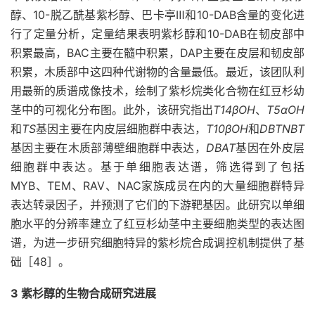
醇、10-脱乙酰基紫杉醇、巴卡亭Ⅲ和10-DAB含量的变化进
行了定量分析，定量结果表明紫杉醇和10-DAB在韧皮部中
积累最高，BAC主要在髓中积累，DAP主要在皮层和韧皮部
积累，木质部中这四种代谢物的含量最低。最近，该团队利
用最新的质谱成像技术，绘制了紫杉烷类化合物在红豆杉幼
茎中的可视化分布图。此外，该研究指出
T14βOH
、
T5αOH
和
TS
基因主要在内皮层细胞群中表达，
T10βOH
和
DBTNBT
基因主要在木质部薄壁细胞群中表达，
DBAT
基因在外皮层
细胞群中表达。基于单细胞表达谱，筛选得到了包括
MYB、TEM、RAV、NAC家族成员在内的大量细胞群特异
表达转录因子，并预测了它们的下游靶基因。此研究以单细
胞水平的分辨率建立了红豆杉幼茎中主要细胞类型的表达图
谱，为进一步研究细胞特异的紫杉烷合成调控机制提供了基
础［48］。
3 紫杉醇的生物合成研究进展