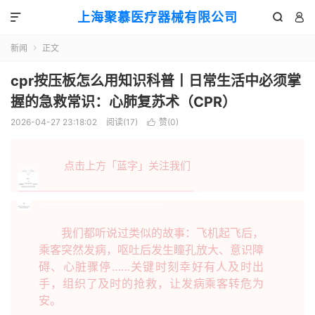
上海聚慕医疗器械有限公司



新闻
正文

cpr按压板怎么用知识科普丨日常生活中必须掌
握的急救常识：心肺复苏术（CPR）
2026-04-27 23:18:02
阅读(
17
)
赞(
0
)

点击上方「蓝字」关注我们
我们都听说过类似的故事：飞机起飞后，
乘客突然发病，呕吐后发生瞳孔放大、意识障
碍、心脏骤停……关键时刻幸好有人及时出
手，组织了及时的抢救，让发病乘客转危为
安。