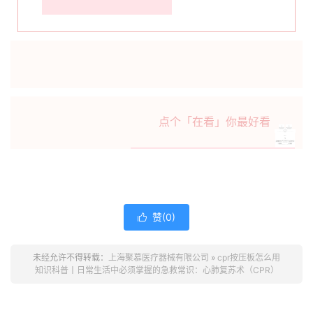
点个「在看」你最好看
赞(
0
)

未经允许不得转载：
上海聚慕医疗器械有限公司
»
cpr按压板怎么用
知识科普丨日常生活中必须掌握的急救常识：心肺复苏术（CPR）