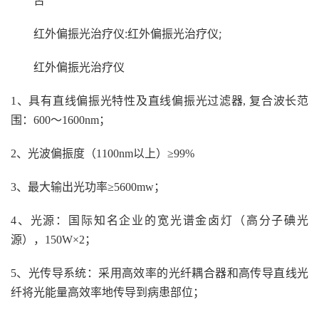
否
红外偏振光治疗仪:红外偏振光治疗仪;
红外偏振光治疗仪
1、
具有直线偏振光特性及直线偏振光过滤器, 复合波长范
围：600～1600nm；
2、
光波偏振度（1100nm以上）≥99%
3、
最大输出光功率≥5600mw；
4、
光源：国际知名企业的宽光谱金卤灯（高分子碘光
源），150W
×2
；
5、
光传导系统：采用高效率的光纤耦合器和高传导直线光
纤将光能量高效率地传导到病患部位；