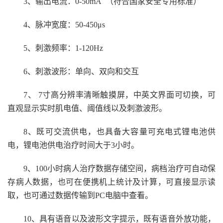
3
、输出电流：0-50mA （符合国家安全专用标准）
4
、脉冲宽度：50-450μs
5
、刺激频率：1-120Hz
6
、刺激波形：单向、双向和交互
7
、 7寸高分辨率清晰触摸屏，中英文界面可切换，可
直观显示实时肌电值、阈值线以及刺激波形。
8
、既可交流供电，也具备大容量可充电式锂电池供
电，锂电池供电治疗时间大于3小时。
9
、100小时病人治疗数据存储空间，病档治疗可自动保
存病人数据，也可在便携机上统计及计算，可直接显示读
取，也可通过数据传输到PC电脑中查看。
10
、具有语音以及波形文字提示，既有语音外放功能，