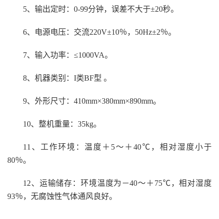
5
、输出定时：0-99分钟，误差不大于±20秒。
6
、电源电压：交流220V±10％，50Hz±2％。
7
、输入功率：≤1000VA。
8
、机器类别：I类BF型 。
9
、外形尺寸：410mm×380mm×890mm。
10
、整机重量：35kg。
11
、工作环境：温度＋5～＋40℃，相对湿度小于
80％。
12
、运输储存：环境温度为－40～＋75℃，相对湿度
93％，无腐蚀性气体通风良好。