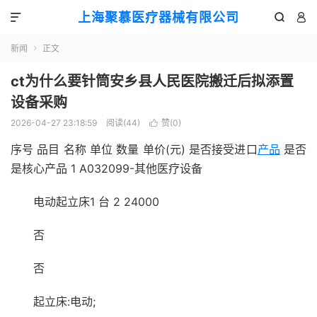
上海聚慕医疗器械有限公司



新闻
正文

ct为什么要针筒安乡县人民医院搬迁后拟添置
设备采购
2026-04-27 23:18:59
阅读(
44
)
赞(
0
)

序号 品目 名称 单位 数量 单价(元) 是否接受进口
产品
是否
是核心产品 1 A032099-其他医疗设备
电动起立床1 台 2 24000
否
否
起立床:电动;