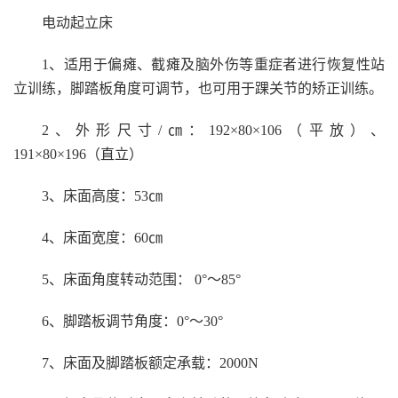
电动起立床
1
、适用于偏瘫、截瘫及脑外伤等重症者进行恢复性站
立训练，脚踏板角度可调节，也可用于踝关节的矫正训练。
2
、外形尺寸/㎝：192×80×106（平放）、
191×80×196（直立）
3
、床面高度：53㎝
4
、床面宽度：60㎝
5
、床面角度转动范围： 0°～85°
6
、脚踏板调节角度：0°～30°
7
、床面及脚踏板额定承载：2000N