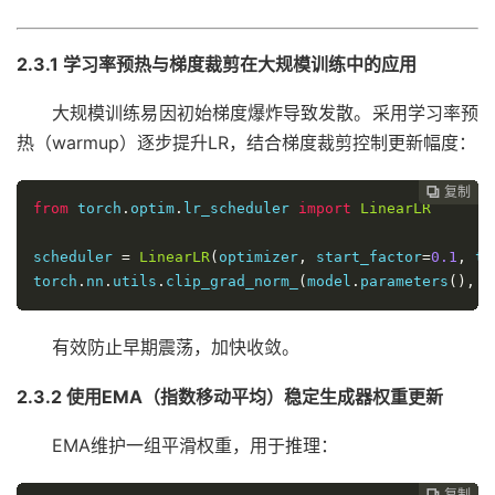
2.3.1 学习率预热与梯度裁剪在大规模训练中的应用
大规模训练易因初始梯度爆炸导致发散。采用学习率预
热（warmup）逐步提升LR，结合梯度裁剪控制更新幅度：
复制
复制
复制
复制
复制
复制
复制
复制
复制
复制
复制
复制
复制
复制
复制
复制
复制
复制
复制
复制
复制





















from
 torch
.
optim
.
lr_scheduler 
import
LinearLR
scheduler 
=
LinearLR
(
optimizer
,
 start_factor
=
0.1
,
 to
torch
.
nn
.
utils
.
clip_grad_norm_
(
model
.
parameters
(),
 m
有效防止早期震荡，加快收敛。
2.3.2 使用EMA（指数移动平均）稳定生成器权重更新
EMA维护一组平滑权重，用于推理：
复制
复制
复制
复制
复制
复制
复制
复制
复制
复制
复制
复制
复制
复制
复制
复制
复制
复制
复制
复制



















