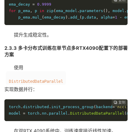
ema_decay 
=
0.9999
for
 p_ema
,
 p 
in
 zip
(
ema_model
.
parameters
(),
 model
.
pa
    p_ema
.
mul_
(
ema_decay
).
add_
(
p
.
data
,
 alpha
=
1
-
 ema
提升生成稳定性。
2.3.3 多卡分布式训练在单节点多RTX4090配置下的部署
方案
使用
DistributedDataParallel
实现数据并行：
复制
复制
复制
复制
复制
复制
复制
复制
复制
复制
复制
复制
复制
复制
复制
复制
复制
复制
复制



















torch
.
distributed
.
init_process_group
(
backend
=
'nccl'
)
model 
=
 torch
.
nn
.
parallel
.
DistributedDataParallel
(
mo
在双RTX 4090系统中，训练速度接近线性加速。