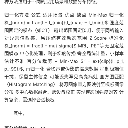
种方法适用于不同的应用场景和数据分布特征。
归一化方法 公式 适用场景 优点 缺点 Min-Max 归一化
$I_{norm} = frac{I – I_{min}}{I_{max} – I_{min}}$ 强度范
围固定的模态（如CT） 输出范围固定[0,1]，便于网络输入
对异常值敏感，易压缩有效动态范围 Z-Score 标准化
$I_{norm} = frac{I – mu}{sigma}$ MRI、PET等无固定范
围模态 中心化处理，利于梯度传播 需全局统计量，小样本
估计不准 百分位裁剪 + Min-Max $I’ = ext{clip}(I, p_1,
p_{99})$, 再归一化 含噪声或伪影的临床数据 抑制极端值
干扰，保留主体信息 可能丢失罕见高亮病灶 直方图匹配
（Histogram Matching） 将源图像直方图映射至模板图像
分布 多中心数据融合、跨设备校正 实现模态间强度对齐 计
算复杂，需选择合适模板
其中，