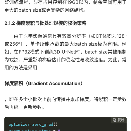
整训练流程，显存占用控制在19GB以内，剩余空间可用于
更大的batch size或更复杂的网络结构。
2.1.2 梯度累积与批处理规模的权衡策略
由于医学影像通常具有较高分辨率（如CT体积为128³
或256³），单卡所能承载的最大batch size极为有限。例
如，在FP32模式下训练3D U-Net时，batch size常被限制
为1或2，严重影响梯度估计的稳定性与收敛速度。为此，常
用的方法是采用
梯度累积（Gradient Accumulation）
，即在多个小批次上前向传播并累加梯度，待累积一定步数
后再统一更新参数。
复制
复制
复制
复制
复制
复制
复制
复制
复制
复制
复制
复制
复制
复制
复制
复制
复制
复制
复制
复制
复制
复制
复制
复制
复制

























optimizer
.
zero_grad
()
accumulation_steps 
=
8