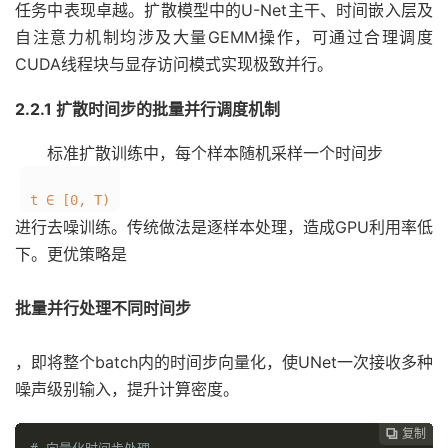
任务中表现卓越。扩散模型中的U-Net主干、时间嵌入层及
自注意力机制均涉及大量GEMM操作，可通过合理调度
CUDA线程块与显存访问模式实现极致并行。
2.2.1 扩散时间步的批量并行调度机制
标准扩散训练中，每个样本随机采样一个时间步
t ∈ [0, T)
进行去噪训练。传统做法是逐样本处理，造成GPU利用率低
下。更优策略是
批量并行处理不同时间步
，即将整个batch内的时间步向量化，使UNet一次接收多种
噪声级别输入，提升计算密度。
复制
复制
复制
复制
复制
复制
复制
复制
复制
复制
复制
复制
复制
复制
复制
复制
复制
复制
复制
复制
复制
复制
复制






















