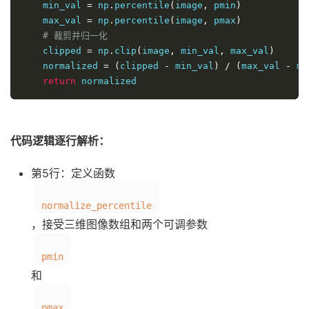
    min_val 
=
 np
.
percentile
(
image
,
 pmin
)
    max_val 
=
 np
.
percentile
(
image
,
 pmax
)
# 裁剪并归一化
    clipped 
=
 np
.
clip
(
image
,
 min_val
,
 max_val
)
    normalized 
=
(
clipped 
-
 min_val
)
/
(
max_val 
-
 mi
return
 normalized
代码逻辑逐行解析：
第5行：定义函数
normalize_percentile
，接受三维图像数组和两个可调参数
pmin
和
pmax