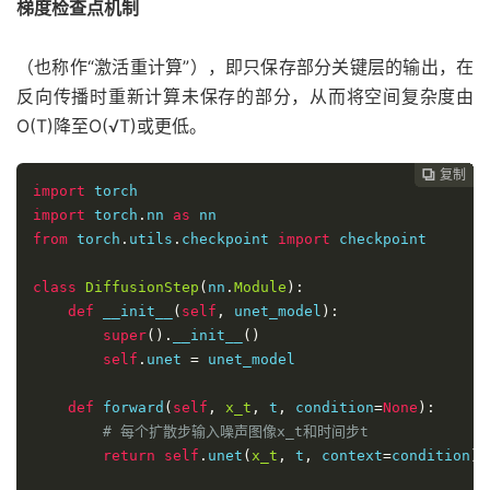
梯度检查点机制
（也称作“激活重计算”），即只保存部分关键层的输出，在
反向传播时重新计算未保存的部分，从而将空间复杂度由
O(T)降至O(√T)或更低。
复制
复制
复制
复制
复制
复制
复制
复制
复制
复制
复制
复制
复制
复制
复制
复制
复制
复制
复制
复制
复制
复制
复制
复制
复制
复制


























import
import
 torch
.
nn 
as
from
 torch
.
utils
.
checkpoint 
import
 checkpoint

class
DiffusionStep
(
nn
.
Module
):
def
 __init__
(
self
,
 unet_model
):
super
().
__init__
()
self
.
unet 
=
 unet_model

def
 forward
(
self
,
x_t
,
 t
,
 condition
=
None
):
# 每个扩散步输入噪声图像x_t和时间步t
return
self
.
unet
(
x_t
,
 t
,
 context
=
condition
)