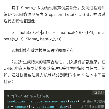
其中 $ beta_t $ 为预设噪声调度系数。反向过程则训
练U-Net网络预测噪声 $ epsilon_ heta(x_t, t) $，并通过
迭代去噪恢复图像：
p_ heta(x_{t-1}|x_t) = mathcal{N}(x_{t-1}; mu_
heta(x_t, t), Sigma_ heta(x_t, t))
该机制能有效建模复杂医学图像分布。
为提升生成结果的临床合理性，引入条件扩散框架，在
U-Net中嵌入解剖结构图或病理标签作为空间引导信号。例
如，通过拼接或注意力机制将分割掩码 $ m $ 注入中间层
特征：
复制
复制
复制
复制
复制
复制
复制
复制
复制
复制
复制
复制
复制
复制
复制
复制
复制
复制
复制
复制
复制
复制
复制
复制
复制
复制
复制



























# 伪代码：条件输入融合示例
condition 
=
 encode_anatomy_mask
(
mask
)
# 编码解剖先验
x 
=
 concat
([
x
,
 condition
],
 dim
=
1
)
# 特征通道拼接