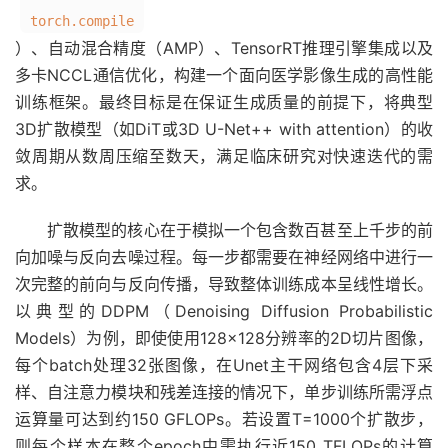
torch.compile
）、自动混合精度（AMP）、TensorRT推理引擎集成以及
多卡NCCL通信优化，构建一个面向医学影像生成的高性能
训练框架。最终目标是在保证生成质量的前提下，将典型
3D扩散模型（如DiT或3D U-Net++ with attention）的收
敛周期从数周压缩至数天，满足临床研究对快速迭代的需
求。
扩散模型的核心在于模拟一个包含数百甚至上千步的前
向加噪与反向去噪过程。每一步都需要在神经网络中进行一
次完整的前向与反向传播，导致整体训练成本呈线性增长。
以典型的DDPM（Denoising Diffusion Probabilistic
Models）为例，即使使用128×128分辨率的2D切片图像，
每个batch处理32张图像，在Unet主干网络包含4层下采
样、自注意力模块和残差连接的情况下，单步训练所需浮点
运算量可达到约150 GFLOPs。若设置T=1000个扩散步，
则每个样本在整个epoch中需执行近150 TFLOPs的计算