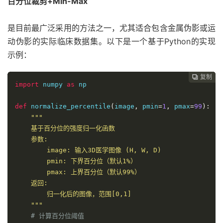
百分位裁剪+Min-Max
是目前最广泛采用的方法之一，尤其适合包含金属伪影或运
动伪影的实际临床数据集。以下是一个基于Python的实现
示例：
复制
复制
复制
复制
复制
复制
复制
复制
复制
复制
复制
复制
复制
复制
复制
复制
复制
复制


















import
 numpy 
as
 np

def
 normalize_percentile
(
image
,
 pmin
=
1
,
 pmax
=
99
):
"""

    基于百分位的强度归一化函数

    参数:

        image: 输入3D医学图像 (H, W, D)

        pmin: 下界百分位（默认1%）

        pmax: 上界百分位（默认99%）

    返回:

        归一化后的图像，范围[0,1]

    """
# 计算百分位阈值