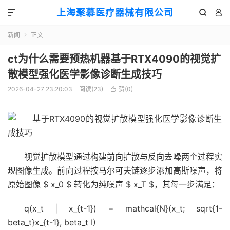
上海聚慕医疗器械有限公司



新闻
正文

ct为什么需要预热机器基于RTX4090的视觉扩
散模型强化医学影像诊断生成技巧
2026-04-27 23:20:03
阅读(
23
)
赞(
0
)

视觉扩散模型通过构建前向扩散与反向去噪两个过程实
现图像生成。前向过程按马尔可夫链逐步添加高斯噪声，将
原始图像 $ x_0 $ 转化为纯噪声 $ x_T $，其每一步满足：
q(x_t | x_{t-1}) = mathcal{N}(x_t; sqrt{1-
beta_t}x_{t-1}, beta_t I)