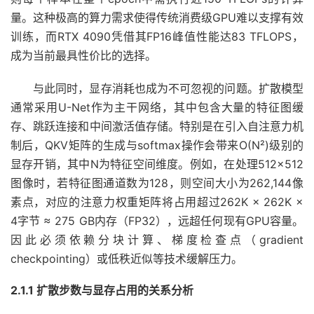
量。这种极高的算力需求使得传统消费级GPU难以支撑有效
训练，而RTX 4090凭借其FP16峰值性能达83 TFLOPS，
成为当前最具性价比的选择。
与此同时，显存消耗也成为不可忽视的问题。扩散模型
通常采用U-Net作为主干网络，其中包含大量的特征图缓
存、跳跃连接和中间激活值存储。特别是在引入自注意力机
制后，QKV矩阵的生成与softmax操作会带来O(N²)级别的
显存开销，其中N为特征空间维度。例如，在处理512×512
图像时，若特征图通道数为128，则空间大小为262,144像
素点，对应的注意力权重矩阵将占用超过262K × 262K ×
4字节 ≈ 275 GB内存（FP32），远超任何现有GPU容量。
因此必须依赖分块计算、梯度检查点（gradient
checkpointing）或低秩近似等技术缓解压力。
2.1.1 扩散步数与显存占用的关系分析