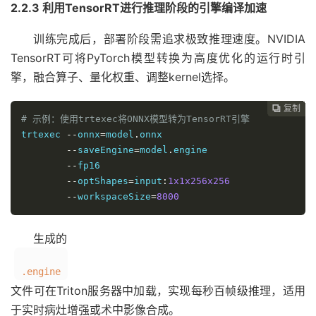
2.2.3 利用TensorRT进行推理阶段的引擎编译加速
训练完成后，部署阶段需追求极致推理速度。NVIDIA
TensorRT可将PyTorch模型转换为高度优化的运行时引
擎，融合算子、量化权重、调整kernel选择。
复制
复制
复制
复制
复制
复制
复制
复制
复制
复制
复制
复制
复制
复制
复制
复制
复制
复制
复制
复制
复制
复制






















# 示例：使用trtexec将ONNX模型转为TensorRT引擎
trtexec 
--
onnx
=
model
.
onnx 

--
saveEngine
=
model
.
engine 

--
fp16 

--
optShapes
=
input
:
1x1x256x256
--
workspaceSize
=
8000
生成的
.engine
文件可在Triton服务器中加载，实现每秒百帧级推理，适用
于实时病灶增强或术中影像合成。