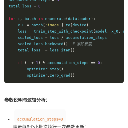
total_loss 
=
0
for
 i
,
 batch 
in
 enumerate
(
dataloader
):
    x_0 
=
 batch
[
'image'
].
to
(
device
)
    loss 
=
 train_step_with_checkpoint
(
model
,
 x_0
,
 sc
    scaled_loss 
=
 loss 
/
 accumulation_steps

    scaled_loss
.
backward
()
# 累积梯度
    total_loss 
+=
 loss
.
item
()
if
(
i 
+
1
)
%
 accumulation_steps 
==
0
:
        optimizer
.
step
()
        optimizer
.
zero_grad
()
参数说明与逻辑分析：
accumulation_steps=8
表示每8个小批次执行一次参数更新；