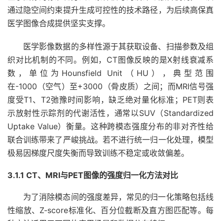
通过隐空间约束提升生成可控性的技术路径，为后续高保真
医学图像合成提供坚实支撑。
医学影像数据的多样性源于其获取设备、扫描参数及组
织对比机制的不同。例如，CT图像反映的是X射线衰减系
数，单位为Hounsfield Unit（HU），典型范围
在-1000（空气）至+3000（骨皮质）之间；而MRI信号强
度受T1、T2弛豫时间影响，缺乏绝对量化标准；PET则表
示放射性示踪剂的代谢活性，通常以SUV（Standardized
Uptake Value）衡量。这种跨模态强度分布的非对齐性给
联合训练带来了严峻挑战。若不进行统一归一化处理，模型
极易因梯度尺度失衡而导致训练不稳定或收敛偏差。
3.1.1 CT、MRI与PET图像的强度归一化方法对比
为了消除模态间的强度差异，常见的归一化策略包括线
性缩放、Z-score标准化、百分位截断及直方图匹配等。每