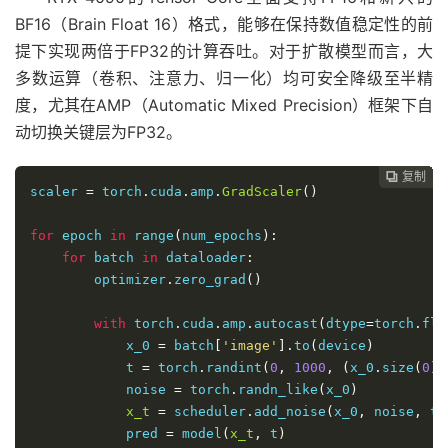
BF16（Brain Float 16）格式，能够在保持数值稳定性的前
提下实现两倍于FP32的计算吞吐。对于扩散模型而言，大
多数运算（卷积、注意力、归一化）均可安全降级至半精
度，尤其在AMP（Automatic Mixed Precision）框架下自
动切换关键层为FP32。
复制
复制
复制
复制
复制
复制
复制
复制
复制
复制
复制
复制
复制
复制
复制
复制
复制
复制
复制
复制
复制
复制
复制
复制
























scaler 
=
 torch
.
cuda
.
amp
.
GradScaler
()
for
 epoch 
in
 range
(
num_epochs
):
for
 batch 
in
 dataloader
:
        optimizer
.
zero_grad
()
with
 torch
.
cuda
.
amp
.
autocast
(
dtype
=
torch
.
flo
            x_0 
=
 batch
[
'image'
].
to
(
device
)
            t 
=
 torch
.
randint
(
0
,
1000
,
(
x_0
.
size
(
0
),
            noise 
=
 torch
.
randn_like
(
x_0
)
x_t
=
 scheduler
.
add_noise
(
x_0
,
 noise
,
 t
)
            pred 
=
 model
(
x_t
,
 t
)