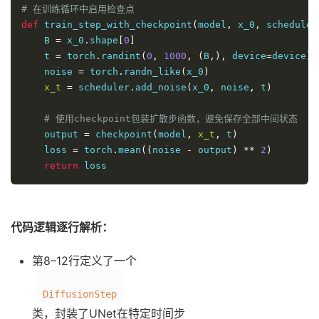
# 在训练循环中启用检查点
def
 train_step_with_checkpoint
(
model
,
 x_0
,
 scheduler
    B 
=
 x_0
.
shape
[
0
]
    t 
=
 torch
.
randint
(
0
,
1000
,
(
B
,),
 device
=
device
)
    noise 
=
 torch
.
randn_like
(
x_0
)
x_t
=
 scheduler
.
add_noise
(
x_0
,
 noise
,
 t
)
# 使用checkpoint包装扩散步函数，避免保存全部中间状态
    output 
=
 checkpoint
(
model
,
x_t
,
 t
)
    loss 
=
 torch
.
mean
((
noise 
-
 output
)
**
2
)
return
 loss
代码逻辑逐行解析：
第8–12行定义了一个
DiffusionStep
类，封装了UNet在特定时间步