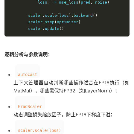
            loss 
=
 F
.
mse_loss
(
pred
,
 noise
)
        scaler
.
scale
(
loss
).
backward
()
        scaler
.
step
(
optimizer
)
        scaler
.
update
()
逻辑分析与参数说明：
autocast
上下文管理器自动判断哪些操作适合在FP16执行（如
MatMul），哪些需保持FP32（如LayerNorm）；
GradScaler
动态调整损失缩放因子，防止FP16下梯度下溢；
scaler.scale(loss)