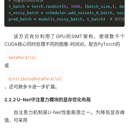
# 向量化时间步处理
t_batch 
=
 torch
.
randint
(
0
,
1000
,
(
batch_size
,),
 devi
x_noisy_batch 
=
 scheduler
.
add_noise
(
x_0_batch
,
 noise
pred_batch 
=
 model
(
x_noisy_batch
,
 t_batch
)
# 并行预
该方式充分利用了GPU的SIMT架构，使得数千个
CUDA核心同时处理不同的图像-时间对。配合PyTorch的
DataParallel
或
DistributedDataParallel
，还可跨多卡进一步扩展。
2.2.2 U-Net中注意力模块的显存优化布局
自注意力机制是U-Net性能瓶颈之一。为降低显存峰
值，可采用