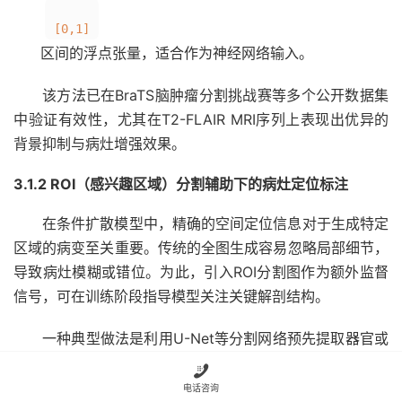
[0,1]
区间的浮点张量，适合作为神经网络输入。
该方法已在BraTS脑肿瘤分割挑战赛等多个公开数据集
中验证有效性，尤其在T2-FLAIR MRI序列上表现出优异的
背景抑制与病灶增强效果。
3.1.2 ROI（感兴趣区域）分割辅助下的病灶定位标注
在条件扩散模型中，精确的空间定位信息对于生成特定
区域的病变至关重要。传统的全图生成容易忽略局部细节，
导致病灶模糊或错位。为此，引入ROI分割图作为额外监督
信号，可在训练阶段指导模型关注关键解剖结构。
一种典型做法是利用U-Net等分割网络预先提取器官或
病灶掩码，再将其编码为通道化的空间条件图（spatial

conditioning map）。例如，在肝脏CT图像生成任务中，
电话咨询