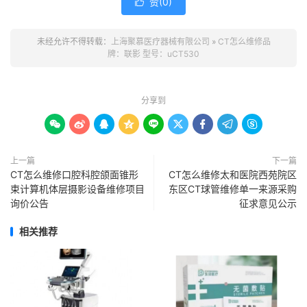
赞(
0
)

未经允许不得转载：
上海聚慕医疗器械有限公司
»
CT怎么维修品
牌：联影 型号：uCT530
分享到









上一篇
下一篇
CT怎么维修口腔科腔颌面锥形
CT怎么维修太和医院西苑院区
束计算机体层摄影设备维修项目
东区CT球管维修单一来源采购
询价公告
征求意见公示
相关推荐