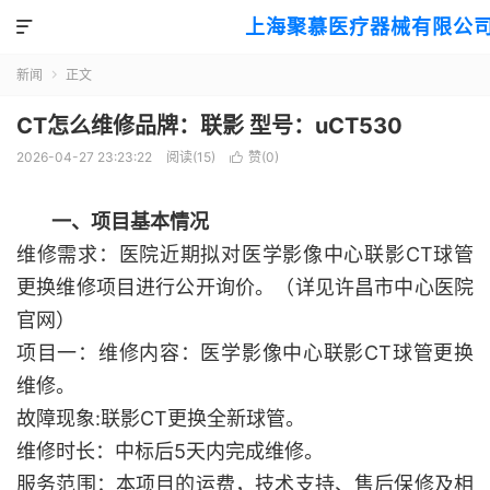
上海聚慕医疗器械有限公

新闻
正文

CT怎么维修品牌：联影 型号：uCT530
2026-04-27 23:23:22
阅读(
15
)
赞(
0
)

一、项目基本情况
维修需求：医院近期拟对医学影像中心联影CT球管
更换维修项目进行公开询价。（详见许昌市中心医院
官网）
项目一：维修内容：医学影像中心联影CT球管更换
维修。
故障现象:联影CT更换全新球管。
维修时长：中标后5天内完成维修。
服务范围：本项目的运费，技术支持、售后保修及相