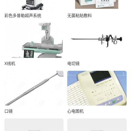
彩色多普勒超声系统
无菌粘贴敷料
X线机
电切镜
口镜
心电图机