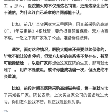
工
。
那么，
医院恼火的不仅是这名销售，更是这家企业的
不诚信，为什么连自己盖章的合同都能不认。
比如，前几年某省两家大三甲医院，因其新采购的高端
CT，1年要更换3-4根球管，要承担巨额维保费。双方协商
不成，一怒之下向厂家发了公函，准备诉诸法律。
通常，面对这种情况，医院大概率还是要继续保修的，
毕竟不能让设备停机，但双方友好的关系将不复存在，甚至
可能撕破脸
，以后厂家再
想做这家医院的生意，那可就太
难了
。
用户不是傻瓜，或许你能成功骗一次，但历史绝不
会重演。
比如，前段时间某医院采购高端磁共振，第一轮就
淘汰
了某知名厂家。院长表示，上次买这家公司的设备吃过大
亏，你们怎么投我不管，反正我是投反对票。