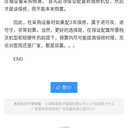
压缩设备采购预算， 首先必须保证配置到理想机型，然后
才是谈保修，而不能本末倒置。
因此，在采购设备时如果配3年保修，属于进可攻、退
可守，非常划算。当然，更好的选择是，在保证配置所需档
次机型和软硬件的前提下，预算内尽可能提高保修时限，无
论对医院还是厂家，都是双赢。。。
END
赞(
0
)

未经允许不得转载：
上海聚慕医疗器械有限公司
»
CT旧球管为什么
厂家要带走医院和厂家双赢的事儿是什么？