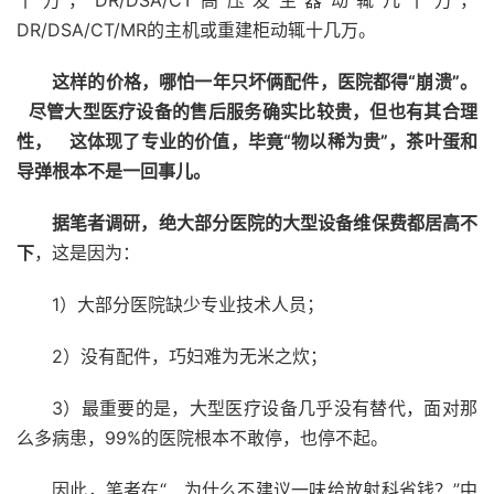
十万，DR/DSA/CT高压发生器动辄几十万，
DR/DSA/CT/MR的主机或重建柜动辄十几万。
这样的价格，哪怕一年只坏俩配件，医院都得“崩溃”。
尽管大型医疗设备的售后服务确实比较贵，但也有其合理
性，
这体现了专业的价值，毕竟“物以稀为贵”，茶叶蛋和
导弹根本不是一回事儿。
据笔者调研，绝大部分医院的大型设备维保费都居高不
下
，这是因为：
1）大部分医院缺少专业技术人员；
2）没有配件，巧妇难为无米之炊；
3）最重要的是，大型医疗设备几乎没有替代，面对那
么多病患，99%的医院根本不敢停，也停不起。
因此，笔者在“ 为什么不建议一味给放射科省钱？”中