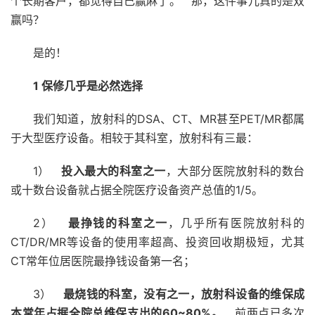
个长期客户，都觉得自己赢麻了。 那，这件事儿真的是双
赢吗？
是的！
1
保修几乎是必然选择
我们知道，放射科的DSA、CT、MR甚至PET/MR都属
于大型医疗设备。相较于其科室，放射科有三最：
1）
投入最大的科室之一
，大部分医院放射科的数台
或十数台设备就占据全院医疗设备资产总值的1/5。
2）
最挣钱的科室之一
，几乎所有医院放射科的
CT/DR/MR等设备的使用率超高、投资回收期极短，尤其
CT常年位居医院最挣钱设备第一名；
3）
最烧钱的科室，没有之一，放射科设备的维保成
本常年占据全院总维保支出的60~80%。
前两点已多次