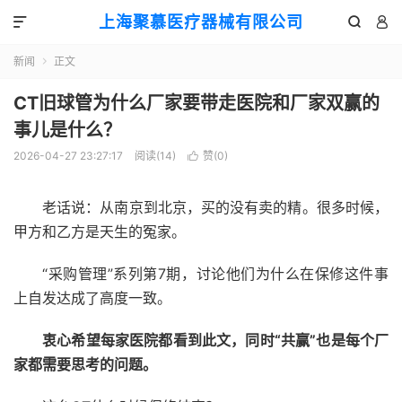
上海聚慕医疗器械有限公司



新闻
正文

CT旧球管为什么厂家要带走医院和厂家双赢的
事儿是什么？
2026-04-27 23:27:17
阅读(
14
)
赞(
0
)

老话说：从南京到北京，买的没有卖的精。很多时候，
甲方和乙方是天生的冤家。
“采购管理”系列第7期，讨论他们为什么在保修这件事
上自发达成了高度一致。
衷心希望每家医院都看到此文，同时“共赢”也是每个厂
家都需要思考的问题。