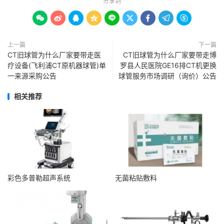
分享到









上一篇
下一篇
CT旧球管为什么厂家要带走医
CT旧球管为什么厂家要带走博
疗设备(飞利浦CT原机器球管)单
罗县人民医院GE16排CT机更换
一来源采购公告
球管服务市场调研（询价）公告
相关推荐
彩色多普勒超声系统
无菌粘贴敷料