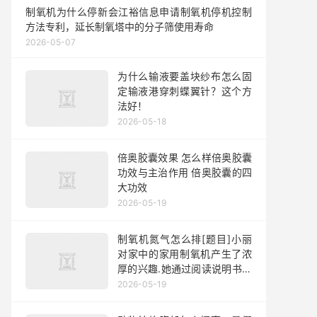
制氧机为什么停新会江裕信息申请制氧机停机控制
方法专利，延长制氧塔中的分子筛使用寿命
2026-05-07
为什么输液要盖块纱布怎么固
定输液港穿刺蝶翼针？这个方
法好！
2026-05-18
倍奥胶囊效果 怎么样倍奥胶囊
功效与主治作用 倍奥胶囊的四
大功效
2026-05-19
制氧机氮气怎么排[题目]小丽
对家中的家用制氧机产生了浓
厚的兴趣.她通过阅读说明书了
解到家用制氧机的工作原理如
2026-05-19
下：加压时.装填在制氧机内部
的分子筛吸附空气中的氮气.制