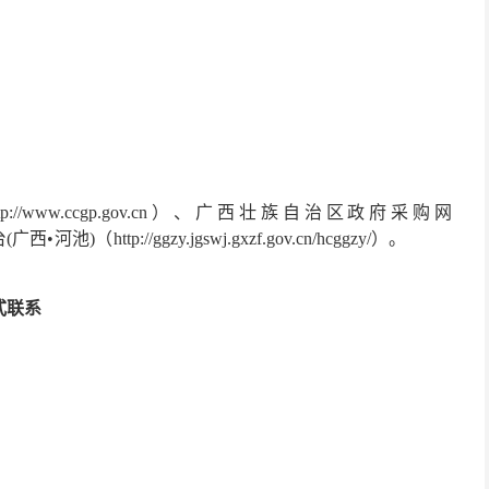
/www.ccgp.gov.cn）、广西壮族自治区政府采购网
•河池)（http://ggzy.jgswj.gxzf.gov.cn/hcggzy/）。
式联系