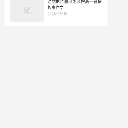
动物拍片腹部怎么摆高一暑假
取高浓度氧气.减压时.分子筛将
趣事作文
所吸附的氮气排放.整个
2026-05-19