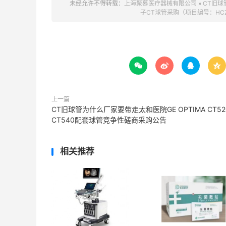
未经允许不得转载：
上海聚慕医疗器械有限公司
»
CT旧
子CT球管采购（项目编号：HCZC




上一篇
CT旧球管为什么厂家要带走太和医院GE OPTIMA CT52
CT540配套球管竞争性磋商采购公告
相关推荐