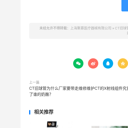
未经允许不得转载：
上海聚慕医疗器械有限公司
»
CT旧




上一篇
CT旧球管为什么厂家要带走维修维护CT的X射线组件究
了谁的奶酪？
相关推荐