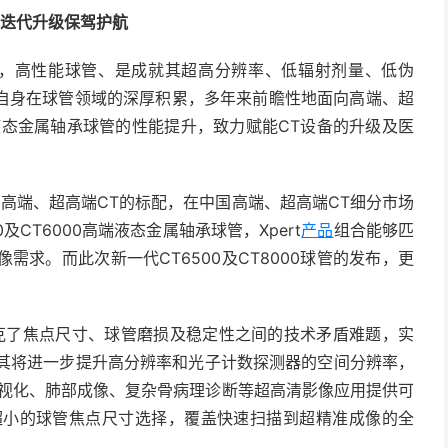
统迭代升级保驾护航
，高性能球管、是成就其超高分辨率、低辐射剂量、低伪
自身在球管领域的深厚积累，多年来前瞻性地面向高端、超
液态金属轴承球管的性能提升，致力赋能CT设备的升级及医
高端、超高端CT的标配，在中国高端、超高端CT细分市场
及CT6000高端液态金属轴承球管，Xpert
产品
组合能够匹
需求。而此次新一代CT6500及CT8000球管的发布，更
攻克了焦点尺寸、球管磨损及稳定性之间的技术矛盾难题，实
此，其将进一步提升高分辨率和光子计数探测器的空间分辨率，
可视化、肺部成像、复杂骨病理诊断等超高清影像应用提供可
到超小的球管焦点尺寸选择，覆盖快速扫描到超精准成像的全