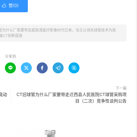
赞(
0
)

球管为什么厂家要带走超高清医疗影像时代已来，当立以领先球管技术为高
端CT创新提速
分享到





下一篇
竟动
CT旧球管为什么厂家要带走迁西县人民医院CT球管采购项
目（二次）竞争性谈判公告