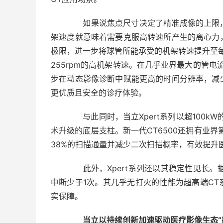
如果说焦点尺寸决定了精准成像的上限，
架速度就意味着需要克服高转速所产生的离心力
极限，进一步将球管所能承受的机架转速提升至每分
255rpm的高机架转速。在几乎业界最大的管电流
步在动态影像诊断中赋能更高的时间分辨率，减
更优质且安全的诊疗体验。
与此同时，当立Xpert系列以超100k
术升级的底层支柱。新一代CT6500还拥有业界第
38%的扫描通量并减少二次扫描概率，有效提升
此外，Xpert系列还以其稳定性见长。据
中断少于1次。其几乎无打火的性能为超高端C
实保障。
当立以持续创新加速驱动医疗影像生态“