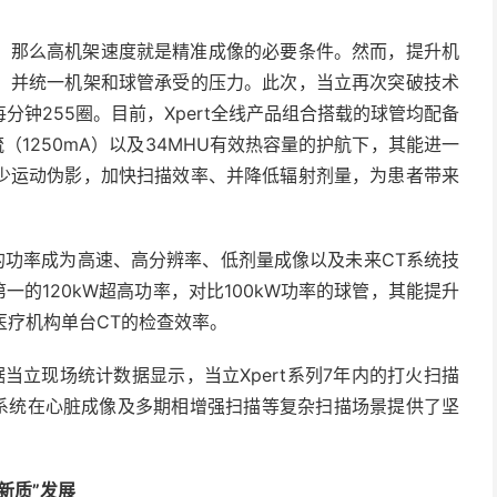
那么高机架速度就是精准成像的必要条件。然而，提升机
，并统一机架和球管承受的压力。此次，当立再次突破技术
钟255圈。目前，Xpert全线产品组合搭载的球管均配备
（1250mA）以及34MHU有效热容量的护航下，其能进一
少运动伪影，加快扫描效率、并降低辐射剂量，为患者带来
W的功率成为高速、高分辨率、低剂量成像以及未来CT系统技
一的120kW超高功率，对比100kW功率的球管，其能提升
医疗机构单台CT的检查效率。
当立现场统计数据显示，当立Xpert系列7年内的打火扫描
T系统在心脏成像及多期相增强扫描等复杂扫描场景提供了坚
新质”发展