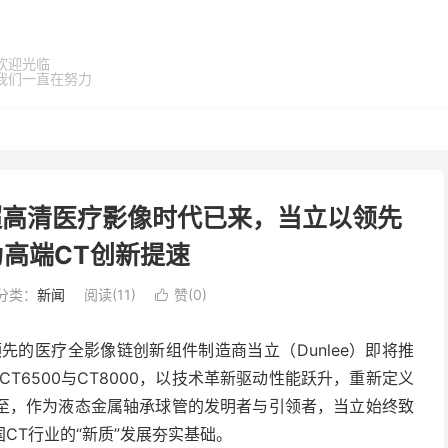
欢迎光临
我们一直在努力
超高清医疗影像时代已来，当立以领先
高端CT创新提速
分类：
新闻
阅读(
11
)
赞(
0
)

先的医疗全影像链创新组件制造商当立（Dunlee）即将推
球管CT6500与CT8000，以技术革新驱动性能跃升，重新定义
至，作为液态金属轴承球管的发明者与引领者，当立始终致
CT行业的“新质”发展夯实基础。