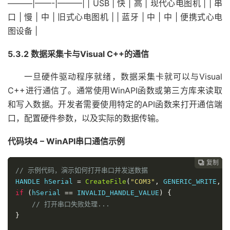
———|——-|———| | USB | 快 | 高 | 现代心电图机 | | 串
口 | 慢 | 中 | 旧式心电图机 | | 蓝牙 | 中 | 中 | 便携式心电
图设备 |
5.3.2 数据采集卡与Visual C++的通信
一旦硬件驱动程序就绪，数据采集卡就可以与Visual
C++进行通信了。通常使用WinAPI函数或第三方库来读取
和写入数据。开发者需要使用特定的API函数来打开通信端
口，配置硬件参数，以及实际的数据传输。
代码块4 – WinAPI串口通信示例
复制
复制
复制



// 示例代码，演示如何打开串口并发送数据
HANDLE hSerial 
=
CreateFile
(
"COM3"
,
 GENERIC_WRITE
,
0
if
(
hSerial 
==
 INVALID_HANDLE_VALUE
)
{
// 打开串口失败处理...
}