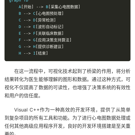
graph TD

    A
[开始]
-->
 B
[采集心电图数据]
    B 
-->
 C
[心电图预处理]
    C 
-->
 D
[异常检测]
    D 
-->
 E
[波形自动标记]
    E 
-->
 F
[关联临床数据]
    F 
-->
 G
[应用决策支持算法]
    G 
-->
 H
[提供诊断建议]
    H 
-->
 I
[结束]
在这一流程中，可视化技术起到了桥梁的作用，将分析
结果转化为医生能够理解的图形和数据。通过这种方式，可
视化不仅提高了数据的可读性，也增强了决策系统的有效性
和用户的信任度。
Visual C++作为一种高效的开发环境，提供了从简单
到复杂项目的所有工具和功能。为了进行心电图数据处理或
任何其他高级应用程序开发，良好的开发环境搭建是至关重
要的。