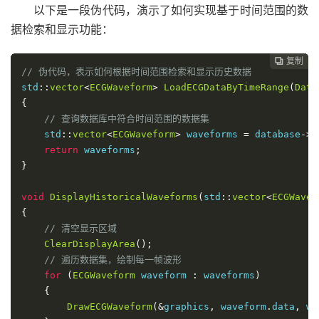
以下是一段伪代码，演示了如何实现基于时间范围的数
据检索和显示功能：
复制
复制
复制
复制
复制
复制
复制
复制








// 伪代码，表示如何根据时间范围检索和显示历史数据
std
::
vector
<
ECGWaveform
>
LoadECGDataByTimeRange
(
Date
{
// 查询数据库中符合时间范围的数据集
    std
::
vector
<
ECGWaveform
>
 waveforms 
=
 database
->
Q
return
 waveforms
;
}
void
DisplayHistoricalWaveforms
(
std
::
vector
<
ECGWavef
{
// 清空显示区域
ClearDisplayArea
();
// 遍历数据集，绘制每一帧波形
for
(
ECGWaveform
 waveform 
:
 waveforms
)
{
DrawECGWaveform
(&
graphics
,
 waveform
.
data
,
 wa