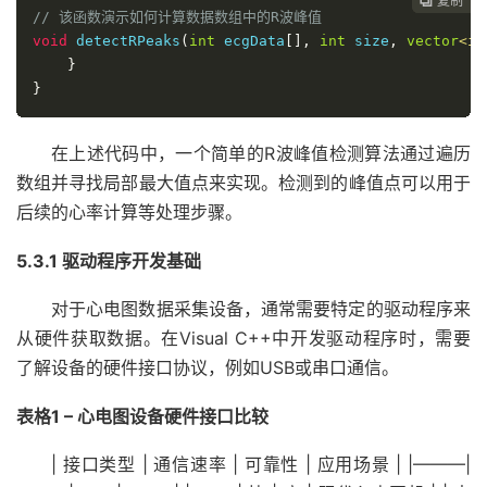
复制
复制
复制
复制




// 该函数演示如何计算数据数组中的R波峰值
void
 detectRPeaks
(
int
 ecgData
[],
int
 size
,
vector
<in
}
}
在上述代码中，一个简单的R波峰值检测算法通过遍历
数组并寻找局部最大值点来实现。检测到的峰值点可以用于
后续的心率计算等处理步骤。
5.3.1 驱动程序开发基础
对于心电图数据采集设备，通常需要特定的驱动程序来
从硬件获取数据。在Visual C++中开发驱动程序时，需要
了解设备的硬件接口协议，例如USB或串口通信。
表格1 – 心电图设备硬件接口比较
| 接口类型 | 通信速率 | 可靠性 | 应用场景 | |———|