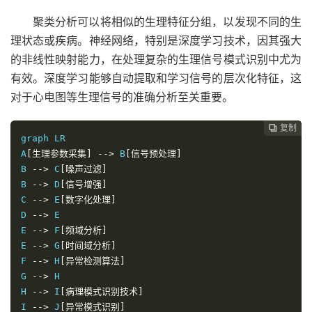
聚类分析可以将相似的生理特征分组，以发现不同的生
理状态或疾病。神经网络，特别是深度学习技术，因其强大
的非线性映射能力，在处理复杂的生理信号模式识别中尤为
有效。深度学习能够自动提取和学习信号的层次化特征，这
对于心电图等生理信号的准确分析至关重要。
复制
复制
复制
复制
复制
复制
复制
复制
复制
复制
复制











graph LR

A
[生理参数采集]
-->
 B
[信号预处理]
B 
-->
 C
[噪声过滤]
B 
-->
 D
[信号增强]
C 
-->
 E
[数字化处理]
D 
-->
 E

E 
-->
 F
[频域分析]
E 
-->
 G
[时间域分析]
F 
-->
 H
[异常检测算法]
G 
-->
 H

H 
-->
 I
[病理模式识别技术]
I 
-->
 J
[异常模式识别]