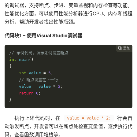
的调试器，支持断点、步进、变量监视和内存检查等功能。
性能优化方面，可以使用性能分析器进行CPU、内存和线程
分析，帮助开发者找出性能瓶颈。
代码块1 – 使用Visual Studio调试器
复制
复制
复制
复制
复制
复制






// 示例代码，演示如何设置断点
int
 main
()
{
int
 value 
=
5
;
// 断点设置在下一行
    value 
=
 value 
*
2
;
return
0
;
}
执行上述代码时，在
行会自
value = value * 2;
动触发断点，开发者可以在断点处检查变量值，逐步执行代
码，查看函数调用堆栈等。