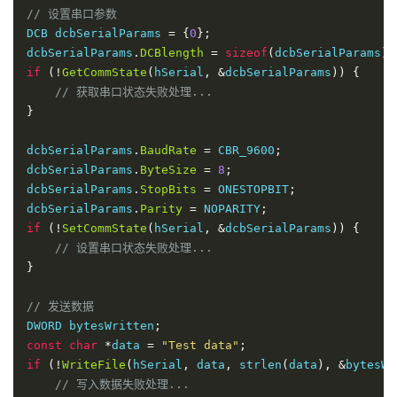
// 设置串口参数
DCB dcbSerialParams 
=
{
0
};
dcbSerialParams
.
DCBlength
=
sizeof
(
dcbSerialParams
);
if
(!
GetCommState
(
hSerial
,
&
dcbSerialParams
))
{
// 获取串口状态失败处理...
}
dcbSerialParams
.
BaudRate
=
 CBR_9600
;
dcbSerialParams
.
ByteSize
=
8
;
dcbSerialParams
.
StopBits
=
 ONESTOPBIT
;
dcbSerialParams
.
Parity
=
 NOPARITY
;
if
(!
SetCommState
(
hSerial
,
&
dcbSerialParams
))
{
// 设置串口状态失败处理...
}
// 发送数据
DWORD bytesWritten
;
const
char
*
data 
=
"Test data"
;
if
(!
WriteFile
(
hSerial
,
 data
,
 strlen
(
data
),
&
bytesWr
// 写入数据失败处理...