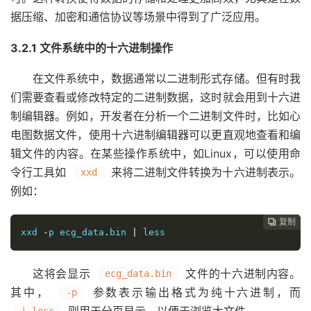
据压缩、加密和通信协议等场景中得到了广泛应用。
3.2.1 文件系统中的十六进制操作
在文件系统中，数据通常以二进制形式存储。但有时我
们需要查看或修改特定的二进制数据，这时就会用到十六进
制编辑器。例如，开发者在分析一个二进制文件时，比如心
电图数据文件，使用十六进制编辑器可以更直观地查看和编
辑文件的内容。在某些操作系统中，如Linux，可以使用命
令行工具如
来将二进制文件转换为十六进制表示。
xxd
例如：
复制
复制
复制
复制
复制
复制
复制
复制
复制
复制










xxd 
-
p ecg_data
.
bin 
|
 less
这将会显示
文件的十六进制内容。
ecg_data.bin
其中，
参数表示输出格式为纯十六进制，而
-p