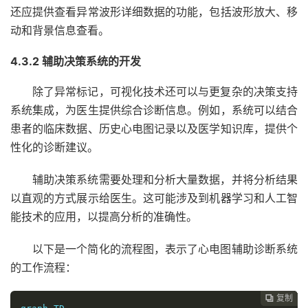
还应提供查看异常波形详细数据的功能，包括波形放大、移
动和背景信息查看。
4.3.2 辅助决策系统的开发
除了异常标记，可视化技术还可以与更复杂的决策支持
系统集成，为医生提供综合诊断信息。例如，系统可以结合
患者的临床数据、历史心电图记录以及医学知识库，提供个
性化的诊断建议。
辅助决策系统需要处理和分析大量数据，并将分析结果
以直观的方式展示给医生。这可能涉及到机器学习和人工智
能技术的应用，以提高分析的准确性。
以下是一个简化的流程图，表示了心电图辅助诊断系统
的工作流程：
复制
复制
复制
复制
复制
复制
复制






