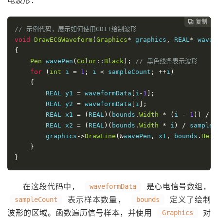
电波形：
复制
复制
复制
复制
复制
复制
复制
复制
复制









// 示例代码，展示如何使用GDI+绘制波形
void
DrawECGWaveform
(
Graphics
*
 graphics
,
 REAL
*
 wavef
{
Pen
 wavePen
(
Color
::
Black
);
// 黑色线条表示波形
for
(
int
 i 
=
1
;
 i 
<
 sampleCount
;
++
i
)
{
        REAL y1 
=
 waveformData
[
i
-
1
];
        REAL y2 
=
 waveformData
[
i
];
        REAL x1 
=
(
REAL
)(
bounds
.
Width
*
(
i 
-
1
))
/
 s
        REAL x2 
=
(
REAL
)(
bounds
.
Width
*
 i
)
/
 sampleC
        graphics
->
DrawLine
(&
wavePen
,
 x1
,
 bounds
.
Heig
}
}
在这段代码中，
是心电信号数组，
waveformData
表示样本数量，
定义了绘制
sampleCount
bounds
波形的区域。函数遍历信号样本，并使用
对
Graphics