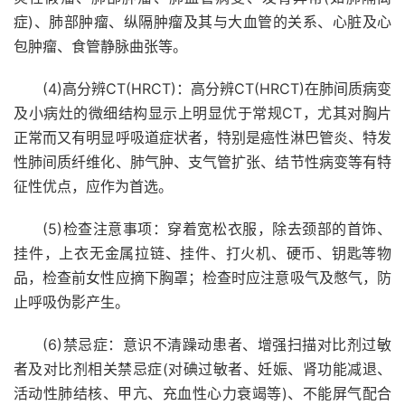
症)、肺部肿瘤、纵隔肿瘤及其与大血管的关系、心脏及心
包肿瘤、食管静脉曲张等。
(4)高分辨CT(HRCT)：高分辨CT(HRCT)在肺间质病变
及小病灶的微细结构显示上明显优于常规CT，尤其对胸片
正常而又有明显呼吸道症状者，特别是癌性淋巴管炎、特发
性肺间质纤维化、肺气肿、支气管扩张、结节性病变等有特
征性优点，应作为首选。
(5)检查注意事项：穿着宽松衣服，除去颈部的首饰、
挂件，上衣无金属拉链、挂件、打火机、硬币、钥匙等物
品，检查前女性应摘下胸罩；检查时应注意吸气及憋气，防
止呼吸伪影产生。
(6)禁忌症：意识不清躁动患者、增强扫描对比剂过敏
者及对比剂相关禁忌症(对碘过敏者、妊娠、肾功能减退、
活动性肺结核、甲亢、充血性心力衰竭等)、不能屏气配合