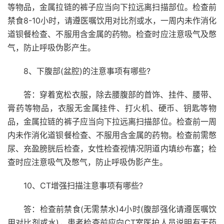
等物品，金属拉链的裤子应当向下拉远离扫描部位。检查前
禁食8-10小时，请遵医嘱饮用对比剂或水，一周内未作消化
道钡餐检查、不服用含金属的药物。检查时应注意吸气及憋
气，防止呼吸伪影产生。
8、下腹部(盆腔)的注意事项有哪些?
答：穿着宽松衣服，除去腰腹部的首饰、挂件、腰带、
膏药等物品，衣服无金属挂件、打火机、硬币、钥匙等物
品，金属拉链的裤子应当向下拉远离扫描部位。检查前一周
内未作消化道钡餐检查、不服用含金属的药物。检查前需憋
尿、充盈膀胱后检查，女性检查视情况阴道内填纱布塞；检
查时应注意吸气及憋气，防止呼吸伪影产生。
10、CT增强扫描注意事项有哪些?
答：检查前禁食(无需禁水)4小时(腹部强化请遵医嘱饮
用对比剂或水)，患者检查前应向CT室医护人员说明有无药