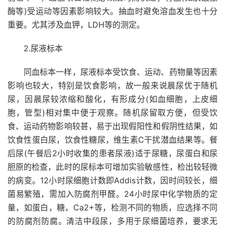
酶等)受运动等因素影响较大。抽血时避免溶血发生也十分
重要。尤其涉及血钾，LDH等的测定。
2.尿液标本
同血标本一样，尿液标本受饮食、运动、药物量等因素
影响也较大，特别是饮食影响，故一般来说晨尿优于随机
尿，因晨尿较浓缩和酸化，有形成分(如血细胞，上皮细
胞，管型)相对集中便于观察。随机尿留取方便，但受饮
食、运动药物影响较甚，易于出现假阳性和假阴性结果，如
饮食性蛋白尿，饮食性糖尿，维生素C干扰潜血结果等。餐
后尿(午餐后2小时收集的患者尿液)适于尿糖，尿蛋白和尿
胆原的检查，此时的尿标本可增加实验敏感性，检出较轻微
的病变。12小时尿细胞计数即Addis计数，因时间较长，细
菌易繁殖，需加入防腐剂甲醛。24小时尿中化学物质的定
量，如蛋白，糖，Ca2+等，检测不同的物质，应选择不同
的防腐剂防腐。清洁中段尿，多用于尿细菌培养，要求无