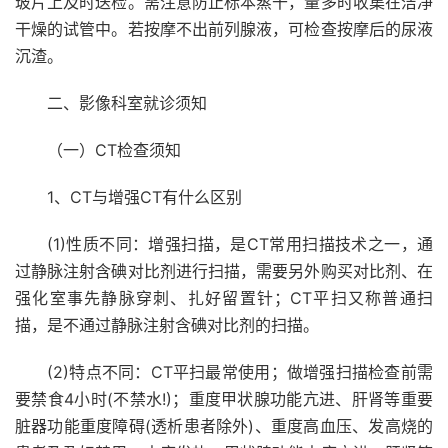
玻片上及时送检。需注意防止标本蒸干，量多时收集在洁净
干燥的试管中。若按摩不出前列腺液，可检查按摩后的尿液
沉渣。
二、影像科室就诊须知
（一）CT检查须知
1、CT与增强CT有什么区别
(1)性质不同：增强扫描，是CT常用扫描技术之一，通
过静脉注射含碘对比剂进行扫描，需要另外购买对比剂、在
强化室事先静脉穿刺、扎好留置针；CT平扫又称普通扫
描，是不通过静脉注射含碘对比剂的扫描。
(2)特点不同：CT平扫最常使用；做增强扫描检查前需
要禁食4小时(不禁水!)；重度甲状腺功能亢进、肝肾等重要
脏器功能重度障碍(透析患者除外)、重度高血压、发高烧的