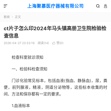
上海聚慕医疗器械有限公司



新闻
正文

ct片子怎么印2024年马头镇高册卫生院检验检
查信息
2026-04-27 23:33:19
阅读(
14
)
赞(
0
)

检查科室就诊须知
一、检验科检查须知
门诊化验常见标本，包括血液(指血、静脉血)，尿，粪
便，前列腺液，精液，阴道分泌物等，这些标本收集的时
间、方法和保存都有一定的要求。
1.血液标本