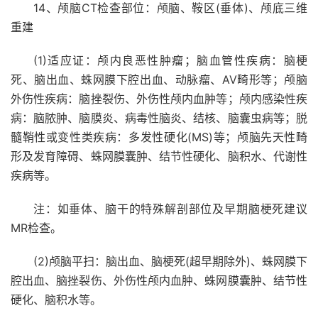
14、颅脑CT检查部位：颅脑、鞍区(垂体)、颅底三维
重建
(1)适应证：颅内良恶性肿瘤；脑血管性疾病：脑梗
死、脑出血、蛛网膜下腔出血、动脉瘤、AV畸形等；颅脑
外伤性疾病：脑挫裂伤、外伤性颅内血肿等；颅内感染性疾
病：脑脓肿、脑膜炎、病毒性脑炎、结核、脑囊虫病等；脱
髓鞘性或变性类疾病：多发性硬化(MS)等；颅脑先天性畸
形及发育障碍、蛛网膜囊肿、结节性硬化、脑积水、代谢性
疾病等。
注：如垂体、脑干的特殊解剖部位及早期脑梗死建议
MR检查。
(2)颅脑平扫：脑出血、脑梗死(超早期除外)、蛛网膜下
腔出血、脑挫裂伤、外伤性颅内血肿、蛛网膜囊肿、结节性
硬化、脑积水等。