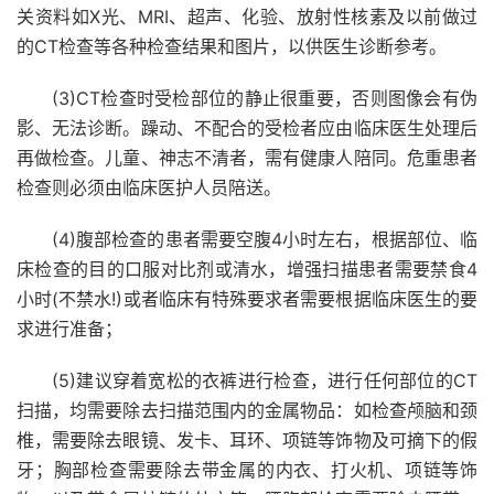
关资料如X光、MRI、超声、化验、放射性核素及以前做过
的CT检查等各种检查结果和图片，以供医生诊断参考。
(3)CT检查时受检部位的静止很重要，否则图像会有伪
影、无法诊断。躁动、不配合的受检者应由临床医生处理后
再做检查。儿童、神志不清者，需有健康人陪同。危重患者
检查则必须由临床医护人员陪送。
(4)腹部检查的患者需要空腹4小时左右，根据部位、临
床检查的目的口服对比剂或清水，增强扫描患者需要禁食4
小时(不禁水!)或者临床有特殊要求者需要根据临床医生的要
求进行准备；
(5)建议穿着宽松的衣裤进行检查，进行任何部位的CT
扫描，均需要除去扫描范围内的金属物品：如检查颅脑和颈
椎，需要除去眼镜、发卡、耳环、项链等饰物及可摘下的假
牙；胸部检查需要除去带金属的内衣、打火机、项链等饰