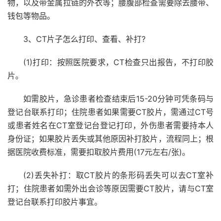
物，以及带金属拉链的外衣等；腰腹部检查需要除去腰带、
钱包等物品。
3、CT片子怎么打印、查看、补打?
(1)打印：按照医院要求，CT检查只出报告，不打印胶
片。
如需胶片，急诊患者检查结束后15-20分钟可凭条码与
登记台联系打印；住院患者如果需要CT胶片，需通过CT号
或患者姓名在CT室登记台登记打印，外伤患者需要持本人
身份证；如果胶片丢失或其他原因补打胶片，流程同上；根
据医院收费标准，需要扣取胶片费用(17元左右/张)。
(2)丢失补打：取CT胶片的条形码丢失可以去CT室补
打；住院患者如需外出会诊等原因需要CT胶片，请与CT室
登记台联系打印胶片事宜。