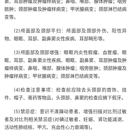
窦、耳部肿瘤及肿瘤样病变；鼻咽、喉部、腺体肿瘤；咽旁
脓肿；颈部肿瘤及肿瘤样病变；甲状腺病变；颈部淋巴结病
变等。
(2)颅面部及颈部平扫：颅面部及颈部外伤、阳性异
物、眼眶、耳部、副鼻窦炎性疾病、耳部畸形等。
(3)颅面部及颈部增强：眼眶内炎性假瘤、血管瘤、眼
眶、耳部、副鼻窦炎性疾病、眼眶、副鼻窦、耳部肿瘤及肿
瘤样病变、鼻咽、喉部、腺体肿瘤；咽旁脓肿；颈部肿瘤及
肿瘤样病变；甲状腺病变；颈部淋巴结病变等。
(4)检查注意事项：检查前应除去头颈部的首饰、挂
件、帽子、膏药等物品，头颈部、鼻窦的检查应摘下假牙。
(5)禁忌症：意识不清躁动患者、增强扫描对比剂过敏
者及对比剂相关禁忌症(对碘过敏者、妊娠、肾功能减退、
活动性肺结核、甲亢、充血性心力衰竭等)。