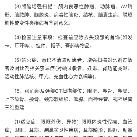
(3)颅脑增强扫描：颅内良恶性肿瘤、动脉瘤、AV畸
形、脑脓肿、脑膜炎、病毒性脑炎、结核、脑囊虫病、脱髓
鞘性或变性类疾病有鉴别意义。
(4)检查注意事项：检查前应除去头颈部的首饰(如发
卡、耳环等)、挂件、帽子、膏药等物品。
(5)禁忌症：意识不清躁动患者；增强扫描对比剂过敏
者及对比剂相关禁忌症(对碘过敏者、妊娠、肾功能减退、
活动性肺结核、甲亢、充血性心力衰竭等)。
15、颅面部及颈部CT扫描部位：眼眶、鼻骨、鼻窦、
上下颌骨、颞骨、颈部软组织、涎腺、面神经管、视神经管
三维重建
(1)适应症：眼眶外伤、异物；眼眶内炎性假瘤、血管
瘤；眼眶、耳部、副鼻窦炎性疾病；耳部畸形；眼眶、副鼻