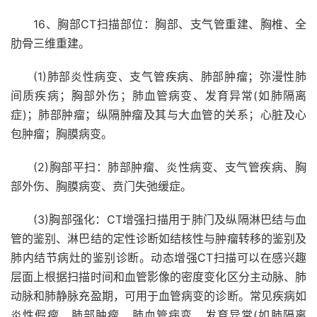
16、胸部CT扫描部位：胸部、支气管重建、胸椎、全
肋骨三维重建。
(1)肺部炎性病变、支气管疾病、肺部肿瘤；弥漫性肺
间质疾病；胸部外伤；肺血管病变、发育异常(如肺隔离
症)；肺部肿瘤；纵隔肿瘤及其与大血管的关系；心脏及心
包肿瘤；胸膜病变。
(2)胸部平扫：肺部肿瘤、炎性病变、支气管疾病、胸
部外伤、胸膜病变、贲门失弛缓症。
(3)胸部强化：CT增强扫描用于肺门及纵隔淋巴结与血
管的鉴别、淋巴结的定性诊断如结核性与肿瘤转移的鉴别及
肺内结节病灶的鉴别诊断。动态增强CT扫描可以在感兴趣
层面上根据扫描时间和血管影像的密度变化区分主动脉、肺
动脉和肺静脉充盈期，可用于血管病变的诊断。常见疾病如
炎性假瘤、肺部肿瘤、肺血管病变、发育异常(如肺隔离