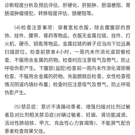
诊断程度分析及预后评估、肝硬化、肝脓肿、胆道梗阻、胃
肠道肿瘤侵犯、转移程度评估、肠梗阻等。
(4)检查注意事项：穿着宽松衣服，除去腰腹部的首
饰、挂件、腰带、膏药等物品，衣服无金属拉链、挂件、打
火机、硬币、钥匙等物品，金属拉链的裤子应当向下拉远离
扫描部位。检查前禁食4小时，一周内未作消化道钡餐检
查、不服用含金属的药物。检查时应注意吸气及憋气，防止
呼吸伪影产生。下腹部(盆腔)检查前一周内未作消化道钡餐
检查、不服用含金属的药物。充盈膀胱后检查，女性检查视
情况阴道内填纱布塞；检查时应注意吸气及憋气，防止呼吸
伪影产生。
(5)禁忌症：意识不清躁动患者、增强扫描对比剂过敏
者及对比剂相关禁忌症(对碘过敏者、妊娠、肾功能减退、
活动性肺结核、甲亢、充血性心力衰竭等)、不能屏气配合
患者检查效果欠佳。