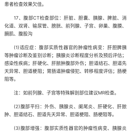
患者检查效果欠佳。
17、腹部CT检查部位：肝脏、胆囊、胰腺、脾脏、消
化道、双肾、输尿管、膀胱、前列腺、子宫、卵巢、腹膜、
膈肌、腹股沟
(1)适应症：腹部实质性器官的肿瘤性病变：肝胆脾胰
等肿瘤诊断及鉴别诊断；胰腺炎诊断程度分析及预后评估；
感染性疾病；肝硬化、肝脓肿腹部外伤；胆道结石、胆道先
天异常、胆道梗阻；胃肠道肿瘤侵犯、转移程度评估；肠梗
阻等。
注：如前列腺、子宫等特殊解剖部位建议MR检查。
(2)腹部平扫：外伤、胰腺炎、阑尾炎、肝硬化、肝脓
肿、胆道结石、胆道先天异常、胆道梗阻、肠梗阻等。
(3)腹部增强：腹部实质性器官的肿瘤性病变、胰腺炎