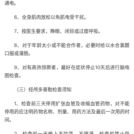
通电。
6、全身肌肉放松以免肌电受干扰。
7、按医生要求，睁眼、闭目或过度呼吸。
8、对于年龄太小或不能合作者，必要时给以水合氯醛
口服或灌肠。
9、对有高热惊厥者，最好在症状停止10天后进行脑电
图检查。
（三）经颅多普勒检查须知
1、检查前三天停用扩张血管及收缩血管药物，对不能
停用药应注明药物名称、剂量、用药方法及最后一次用药时
间。
2、检查前一天晚上不饮茶，不喝酒，检查前禁止吸