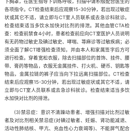
下胸罩，在医生指导下训练呼吸，扫描中请积极配合医生的
各项指令。CT检查结束后应观察15-30分钟，若出现过敏症
状或其它不适，请立即与CT室人员联系或去急诊科就诊。
检查结束适当多饮水加快对比剂的排泄。其他血管CTA检
查：检查前禁食4小时，患者检查前应向CT室医护人员说明
有无药物过敏史及碘过敏史、哮喘、荨麻诊等过敏疾病；必
须全面了解CT增强检查须知，并由本人和家属签字后方可
进行检查。穿着宽松衣服，除去扫描部位的首饰、挂件、腰
带、膏药等物品，衣服无金属挂件、打火机、硬币、钥匙等
物品，金属拉链的裤子应当向下拉远离扫描部位。CT检查
结束后应观察15-30分钟，若出现过敏症状或其它不适，请
立即与CT室人员联系或去急诊科就诊。检查结束适当多饮
水加快对比剂的排泄。
(3)禁忌症：意识不清躁动患者、增强扫描对比剂过敏
者及对比剂相关禁忌症(对碘过敏者、妊娠、肾功能减退、
活动性肺结核、甲亢、充血性心力衰竭等)、不能屏气配合