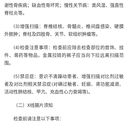
谢性骨疾病；缺血性骨坏死；慢性关节病：类风湿、强直性
脊柱炎等。
(3)增强扫描：脊椎结核、骨髓炎、椎间盘感染、硬膜
外脓肿；脊柱及四肢骨、关节、软组织肿瘤等。
(4)检查注意事项：检查前应除去检查部位的首饰、挂
件、膏药等物品，金属拉链的裤子应当向下拉远离扫描范
围。
(5)禁忌症：意识不清躁动患者、增强扫描对比剂过敏
者及对比剂相关禁忌症(对碘过敏者、妊娠、肾功能减退、
活动性肺结核、甲亢、充血性心力衰竭等)。
（二）X线摄片须知
检查前请注意以下事项：