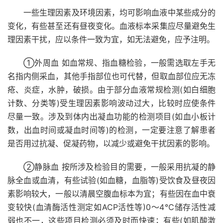
一些生理因素及环境因素，均可影响血液中某些成分的
变化，有些甚至还有昼夜变化。血液标本采集应尽量避免生
理因素干扰，应以条件一致为宜，如无法避免，应予注明。
①外周血 如血常规、指血糖检验，一般需选取左手无
名指内侧采血，其他手指部位也可代替，但取血部位应无冻
疮、炎症，水肿，破损。由于部分血液常规检测(如白细胞
计数、分类等)受生理因素影响波动过大，比较时应使条件
尽量一致。涉及到体内出凝血功能的检测项目(如血小板计
数，出血时间或凝血时间等)的检测，一定要注意了解患者
是否用过抗凝、促凝药物，以减少或避免干扰因素的影响。
②静脉血 按所涉及检验目的需要，一般采用抗凝的静
脉全血或血清，有些试验(如血糖，血脂等)受饮食及昼夜因
素影响较大，一般以清晨空腹血标本为宜；有些因在血中衰
变较快(血清酶活性测定如ACP活性等)0～4℃储存活性减
弱也不一，这些项目检测必须及时而快速；有些(如肌酸激