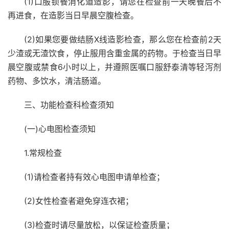
(1)口服钡餐消化道造影，请您在检查前一天晚餐后不
再进食，在造影当日早晨空腹检查。
(2)如果您要做结肠X线造影检查，那么您在检查前2天
少渣或无渣饮食，停止服用含重金属的药物。于检查当日早
晨空腹或禁食6小时以上，并遵照医嘱口服舒泰清等轻泻剂
药物、多饮水，清洁肠道。
三、功能检查科检查须知
(一)心电图检查须知
1.常规检查
(1)请检查者持有效心电图申请单检查；
(2)女性检查者避免穿连衣裙；
(3)检查时请尽量放松，以保证检查质量；