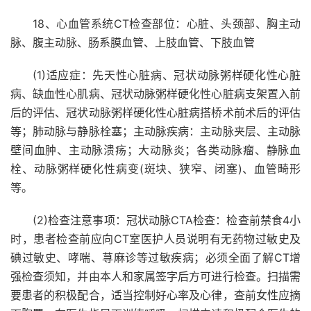
18、心血管系统CT检查部位：心脏、头颈部、胸主动
脉、腹主动脉、肠系膜血管、上肢血管、下肢血管
(1)适应症：先天性心脏病、冠状动脉粥样硬化性心脏
病、缺血性心肌病、冠状动脉粥样硬化性心脏病支架置入前
后的评估、冠状动脉粥样硬化性心脏病搭桥术前术后的评估
等；肺动脉与静脉栓塞；主动脉疾病：主动脉夹层、主动脉
壁间血肿、主动脉溃疡；大动脉炎；各类动脉瘤、静脉血
栓、动脉粥样硬化性病变(斑块、狭窄、闭塞)、血管畸形
等。
(2)检查注意事项：冠状动脉CTA检查：检查前禁食4小
时，患者检查前应向CT室医护人员说明有无药物过敏史及
碘过敏史、哮喘、荨麻诊等过敏疾病；必须全面了解CT增
强检查须知，并由本人和家属签字后方可进行检查。扫描需
要患者的积极配合，适当控制好心率及心律，查前女性应摘