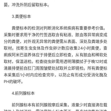
菌，冲洗外阴后留取标本。
3.粪便标本
粪便标本的检测对判断消化系统疾病有重要参考价值。
采集时要求用干净的竹签选取含有粘液、脓血等异常病变成
分的粪便，对外观无异常的粪便需从表面、深处及粪端多处
取材。找寄生虫虫体及作虫卵计数应收集24小时粪便，查
痢疾阿米巴滋养体应于排便后立即检查，从有脓血和稀软处
取材，保温送检。检查绕虫卵需用透明薄膜拭子于晚12时或
清晨排便前自肛门周围皱壁处拭取并立即镜检。所有粪便标
本采集后1小时内应检查完毕，以防止有形成分受消化酶及
PH的破坏。
4.前列腺标本
前列腺标本有前列腺按摩后采集，液量少时直接滴在载