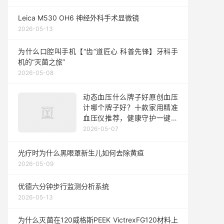
Leica M530 OH6 神经外科手术显微镜
2026-05-13
为什么口腔叫手机【“齿”道匠心 科普先锋】牙科手
机的“灭菌之旅”
2026-05-08
动态血压什么牌子好原创血压
计哪个牌子好？十款家用精准
血压仪推荐，健康守护一键到
位
2026-05-07
光疗时为什么黑眼罩新生儿如何去除黄疸
2026-05-09
优德六分钟步行监测分析系统
2026-05-13
为什么灭菌在120威格斯PEEK VictrexFG120材料上