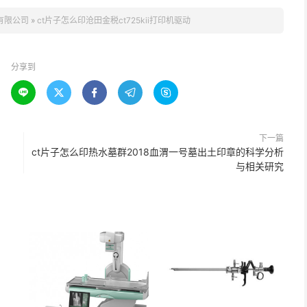
有限公司
»
ct片子怎么印沧田金税ct725kii打印机驱动
分享到





下一篇
ct片子怎么印热水墓群2018血渭一号墓出土印章的科学分析
与相关研究