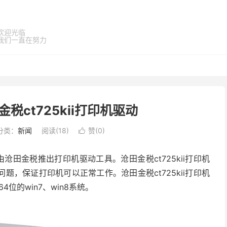
欢迎光临
我们一直在努力
税ct725kii打印机驱动
分类：
新闻
阅读(
18
)
赞(
0
)

款由沧田金税推出打印机驱动工具。沧田金税ct725kii打印机
，保证打印机可以正常工作。沧田金税ct725kii打印机
位的win7、win8系统。