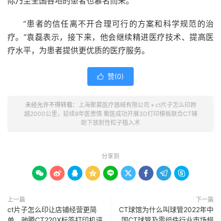
际乃至全国各地的患者也慕名而来。
“患者的信任离不开合理可行的方案和科学规范的治
疗。”袁磊表示，接下来，他会继续精进医疗技术、提高医
疗水平，为患者提供更优质的医疗服务。
赞(
0
)

未经允许不得转载：
上海聚慕医疗器械有限公司
»
ct片子怎么印跨
越2000公里，延续8年医患情 衢医成功开展3D打印模板联合CT辅
助下放射性粒子植入术
分享到









上一篇
下一篇
ct片子怎么印让店铺经营更简
CT球馆为什么叫球管2022年中
单，驰腾CT220X标签打印机评
国CT球管及零组件行业市场规