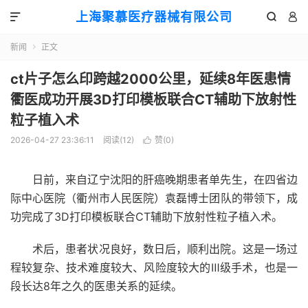
上海聚慕医疗器械有限公司



新闻
正文

ct片子怎么印跨越2000公里，延续8年医患情
衢医成功开展3D打印模板联合CT辅助下放射性
粒子植入术
2026-04-27 23:36:11
阅读(
12
)
赞(
0
)

日前，来自辽宁沈阳的肝癌晚期患者单先生，在四省边
际中心医院（衢州市人民医院）袁磊博士团队的带领下，成
功完成了3D打印模板联合CT辅助下放射性粒子植入术。
术后，患者状况良好，数日后，顺利出院。这是一场过
程较复杂、技术难度较大、风险度较大的Ⅲ级手术，也是一
段长达8年之久的医患关系的延续。