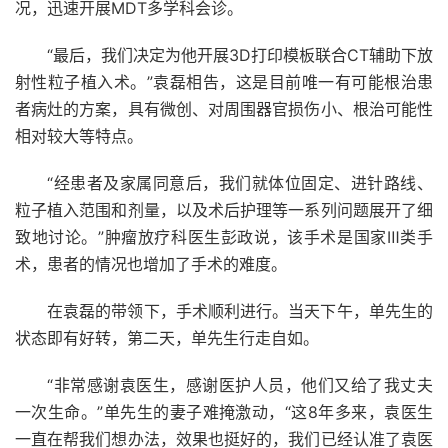
况，迅速开展MDT多学科会诊。
“最后，我们决定为他开展3D打印模板联合CT辅助下放
射性粒子植入术。”袁磊相告，这是目前唯一有可能根治患
者病灶的方案，具有微创、对周围器官损伤小、根治可能性
相对较大等特点。
“经患者及家属同意后，我们就体位固定、进针路线、
粒子植入范围和剂量，以及术后护理等一系列问题展开了细
致地讨论。”肿瘤放疗科医生彭政说，该手术是国家Ⅲ类手
术，患者的情况也增加了手术的难度。
在袁磊的带领下，手术顺利进行。当天下午，单先生的
状态即有好转，第二天，单先生行走自如。
“非常感谢袁医生，感谢医护人员，他们又给了我丈夫
一次生命。”单先生的妻子难掩激动，“这8年多来，袁医生
一直在帮我们想办法，效果也挺好的，我们已经认准了袁医