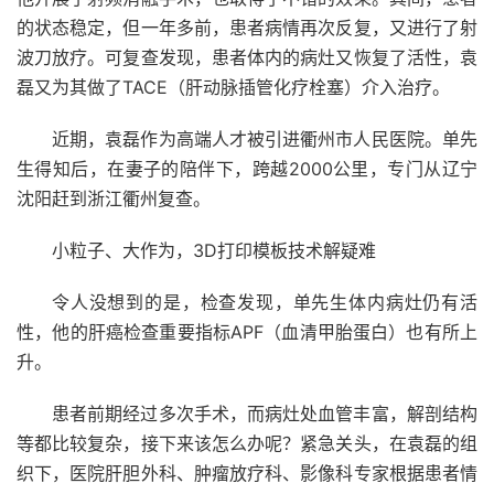
的状态稳定，但一年多前，患者病情再次反复，又进行了射
波刀放疗。可复查发现，患者体内的病灶又恢复了活性，袁
磊又为其做了TACE（肝动脉插管化疗栓塞）介入治疗。
近期，袁磊作为高端人才被引进衢州市人民医院。单先
生得知后，在妻子的陪伴下，跨越2000公里，专门从辽宁
沈阳赶到浙江衢州复查。
小粒子、大作为，3D打印模板技术解疑难
令人没想到的是，检查发现，单先生体内病灶仍有活
性，他的肝癌检查重要指标APF（血清甲胎蛋白）也有所上
升。
患者前期经过多次手术，而病灶处血管丰富，解剖结构
等都比较复杂，接下来该怎么办呢？紧急关头，在袁磊的组
织下，医院肝胆外科、肿瘤放疗科、影像科专家根据患者情